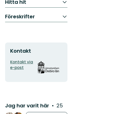
Hitta hit
Föreskrifter
Kontakt
E-
Organisationens
Kontakt via
postadress
logotyp
e-post
Jag har varit här
25