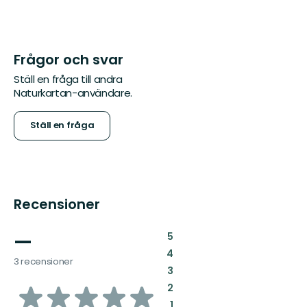
Frågor och svar
Ställ en fråga till andra
Naturkartan-användare.
Ställ en fråga
Recensioner
—
:
5
:
4
3 recensioner
:
3
av
:
2
:
1