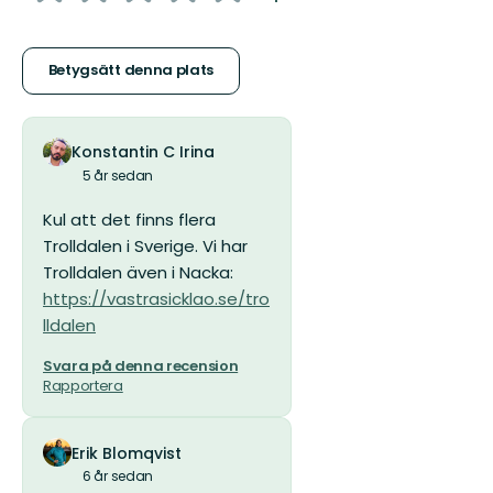
5
stjärnor
Betygsätt denna plats
Konstantin C Irina
5 år sedan
Kul att det finns flera
Trolldalen i Sverige. Vi har
Trolldalen även i Nacka:
https://vastrasicklao.se/tro
lldalen
Svara på denna recension
Rapportera
Erik Blomqvist
6 år sedan