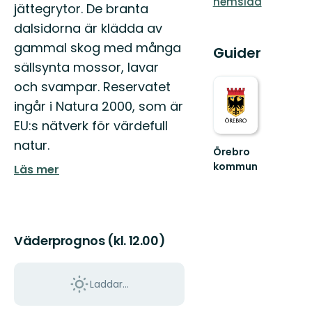
hemsida
jättegrytor. De branta
dalsidorna är klädda av
gammal skog med många
Guider
sällsynta mossor, lavar
och svampar. Reservatet
ingår i Natura 2000, som är
EU:s nätverk för värdefull
natur.
Örebro
kommun
Läs mer
Välkommen
att
upptäcka
Örebro
kommuns
Väderprognos (kl. 12.00)
natur
och...
Laddar...