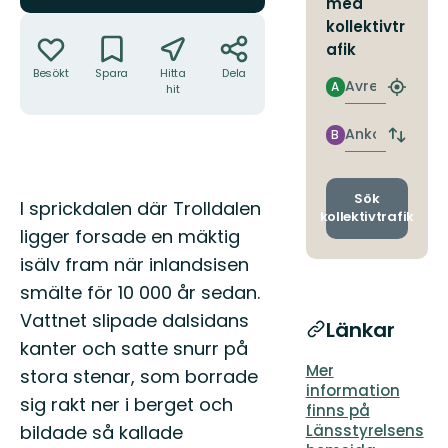
med
Åtgärder
kollektivtr
afik
Besökt
Spara
Hitta
Dela
Avresa
A
hit
Hitta
närmas
hållpla
Ankomst
B
Byt
avgång
och
ankomst
Sök
Beskrivning
I sprickdalen där Trolldalen
kollektivtrafik
ligger forsade en mäktig
isälv fram när inlandsisen
smälte för 10 000 år sedan.
Vattnet slipade dalsidans
Länkar
kanter och satte snurr på
Mer
stora stenar, som borrade
information
sig rakt ner i berget och
finns på
Länsstyrelsens
bildade så kallade