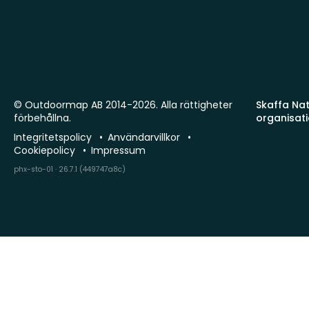
© Outdoormap AB 2014-2026. Alla rättigheter
Skaffa Natu
förbehållna.
organisat
Integritetspolicy
Användarvillkor
Cookiepolicy
Impressum
phx-sto-01 · 26.7.1 (449747a8c)