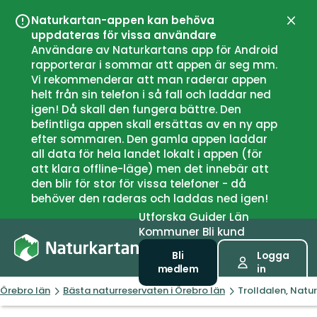
Naturkartan-appen kan behöva
Stän
uppdateras för vissa användare
Användare av Naturkartans app för Android
rapporterar i sommar att appen är seg mm.
Vi rekommenderar att man raderar appen
helt från sin telefon i så fall och laddar ned
igen! Då skall den fungera bättre. Den
befintliga appen skall ersättas av en ny app
efter sommaren. Den gamla appen laddar
all data för hela landet lokalt i appen (för
att klara offline-läge) men det innebär att
den blir för stor för vissa telefoner - då
behöver den raderas och laddas ned igen!
Utforska
Guider
Län
Kommuner
Bli kund
Bli
Logga
medlem
in
Örebro län
Bästa naturreservaten i Örebro län
Trolldalen, Natu