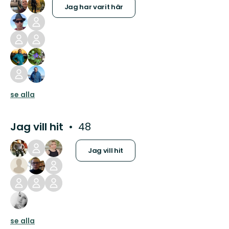
Jag har varit här
se alla
Jag vill hit
48
Jag vill hit
se alla