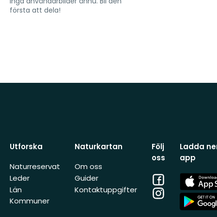
Inga användarbilder ännu. Bli den
första att dela!
Utforska
Naturkartan
Följ
Ladda ner
oss
app
Naturreservat
Om oss
Facebook
App
Leder
Guider
Store
Län
Kontaktuppgifter
Instagram
App
Kommuner
Store