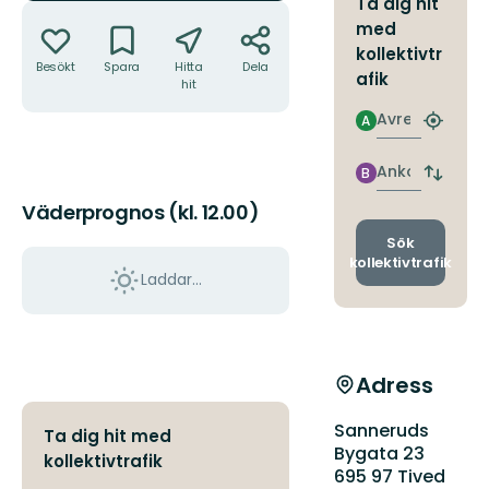
Ta dig hit
Åtgärder
med
kollektivtr
Besökt
Spara
Hitta
Dela
afik
hit
Avresa
A
Hitta
närmas
hållpla
Ankomst
B
Byt
avgång
Väderprognos (kl. 12.00)
och
ankomst
Sök
kollektivtrafik
Laddar...
Adress
Sanneruds
Ta dig hit med
Bygata 23
kollektivtrafik
695 97 Tived