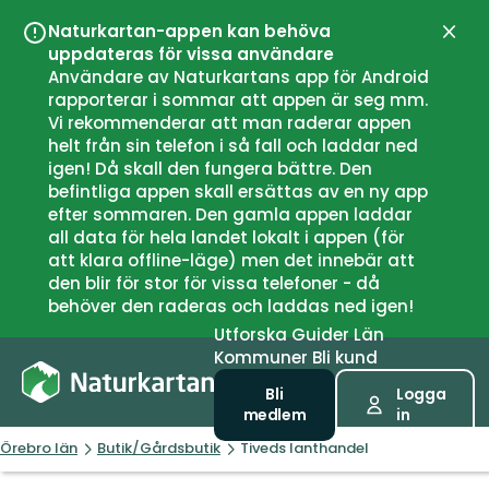
Naturkartan-appen kan behöva
Stän
uppdateras för vissa användare
Användare av Naturkartans app för Android
rapporterar i sommar att appen är seg mm.
Vi rekommenderar att man raderar appen
helt från sin telefon i så fall och laddar ned
igen! Då skall den fungera bättre. Den
befintliga appen skall ersättas av en ny app
efter sommaren. Den gamla appen laddar
all data för hela landet lokalt i appen (för
att klara offline-läge) men det innebär att
den blir för stor för vissa telefoner - då
behöver den raderas och laddas ned igen!
Utforska
Guider
Län
Kommuner
Bli kund
Bli
Logga
medlem
in
Örebro län
Butik/Gårdsbutik
Tiveds lanthandel