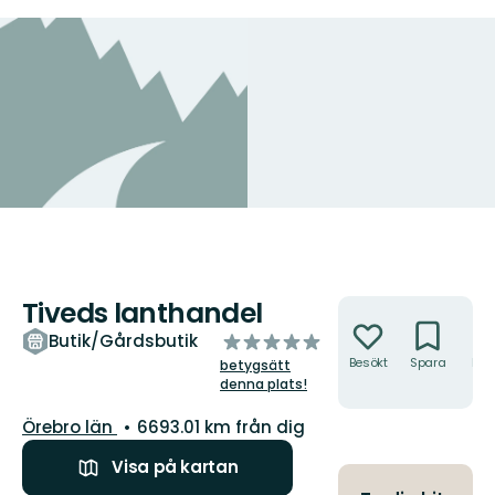
Tiveds lanthandel
Åtgärder
av
Butik/Gårdsbutik
5
Besökt
Spara
Hitt
betygsätt
hit
stjärnor
denna plats!
Län:
Örebro län
6693.01 km från dig
Visa på kartan