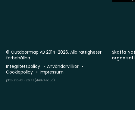
Store
© Outdoormap AB 2014-2026. Alla rättigheter
Skaffa Natu
förbehållna.
organisat
Integritetspolicy
Användarvillkor
Cookiepolicy
Impressum
phx-sto-01 · 26.7.1 (449747a8c)