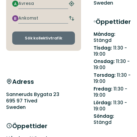
Sweden
Avresa
A
Hitta
närmaste
hållplats
Ankomst
B
Öppettider
Byt
avgångs-
och
Måndag:
ankomsthållplatser
Sök kollektivtrafik
Stängd
Tisdag:
11:30 -
19:00
Onsdag:
11:30 -
19:00
Torsdag:
11:30 -
Adress
19:00
Fredag:
11:30 -
Sanneruds Bygata 23
19:00
695 97 Tived
Lördag:
11:30 -
Sweden
19:00
Söndag:
Stängd
Öppettider