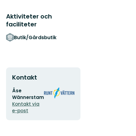
till
den
fantastiska
Aktiviteter och
naturen
faciliteter
Runt
Vät...
Butik/Gårdsbutik
Kontakt
E-
Organisationens
Åse
postadress
logotyp
Wännerstam
Kontakt via
e-post