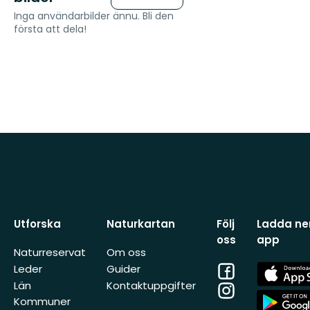
Inga användarbilder ännu. Bli den
första att dela!
Utforska
Naturkartan
Följ
Ladda ner
oss
app
Naturreservat
Om oss
Facebook
App
Leder
Guider
Store
Län
Kontaktuppgifter
Instagram
App
Kommuner