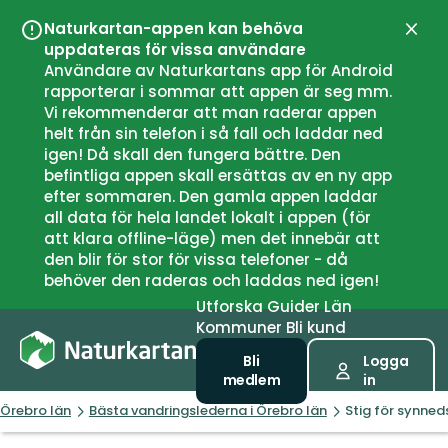
Naturkartan-appen kan behöva
Stän
uppdateras för vissa användare
Användare av Naturkartans app för Android
rapporterar i sommar att appen är seg mm.
Vi rekommenderar att man raderar appen
helt från sin telefon i så fall och laddar ned
igen! Då skall den fungera bättre. Den
befintliga appen skall ersättas av en ny app
efter sommaren. Den gamla appen laddar
all data för hela landet lokalt i appen (för
att klara offline-läge) men det innebär att
den blir för stor för vissa telefoner - då
behöver den raderas och laddas ned igen!
Utforska
Guider
Län
Kommuner
Bli kund
Bli
Logga
medlem
in
Örebro län
Bästa vandringslederna i Örebro län
Stig för synned