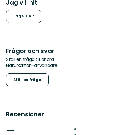
Jag vill hit
Jag vill hit
Frågor och svar
Ställ en fråga till andra
Naturkartan-användare.
Ställ en fråga
Recensioner
—
:
5