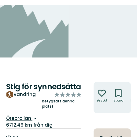
Stig för synnedsätta
Åtgärder
av
Vandring
5
Besökt
Spara
Hitt
betygsätt denna
hit
plats!
stjärnor
Län:
Örebro län
6712.49 km från dig
Information