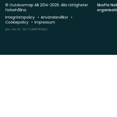
© Outdoormap AB 2014-2026. Alla rättigheter
Skaffa Natu
förbehållna.
organisat
Integritetspolicy
Användarvillkor
Cookiepolicy
Impressum
phx-sto-01 · 26.7.1 (449747a8c)