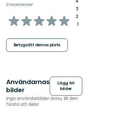
:
4
0 recensioner
:
3
av
:
2
:
1
5
stjärnor
Betygsätt denna plats
Användarnas
Lägg till
bilder
bilder
Inga användarbilder ännu. Bli den
första att dela!