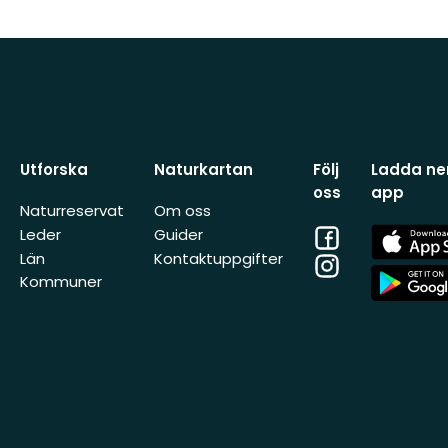
Utforska
Naturkartan
Följ
Ladda ner
oss
app
Naturreservat
Om oss
Facebook
App
Leder
Guider
Store
Län
Kontaktuppgifter
Instagram
App
Kommuner
Store