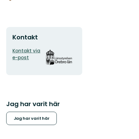
Kontakt
E-
Organisationens
Kontakt via
postadress
logotyp
e-post
Jag har varit här
Jag har varit här