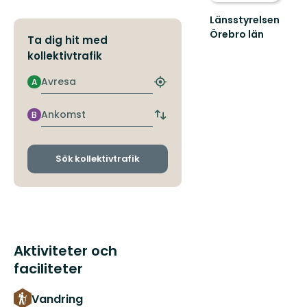
Länsstyrelsen
Örebro län
Ta dig hit med
kollektivtrafik
Avresa
A
Hitta
närmaste
hållplats
Ankomst
B
Byt
avgångs-
och
ankomsthållplatser
Sök kollektivtrafik
Aktiviteter och
faciliteter
Vandring