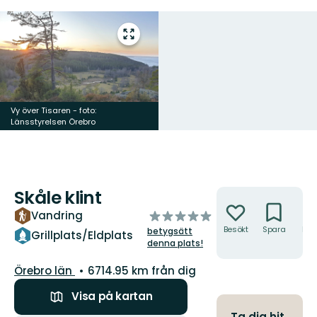
Gå
till
helskärmsläge
Vy över Tisaren - foto:
Länsstyrelsen Örebro
Skåle klint
Åtgärder
av
Vandring
5
Besökt
Spara
Hitt
betygsätt
Grillplats/Eldplats
hit
stjärnor
denna plats!
Län:
Örebro län
6714.95 km från dig
Visa på kartan
Ta dig hit