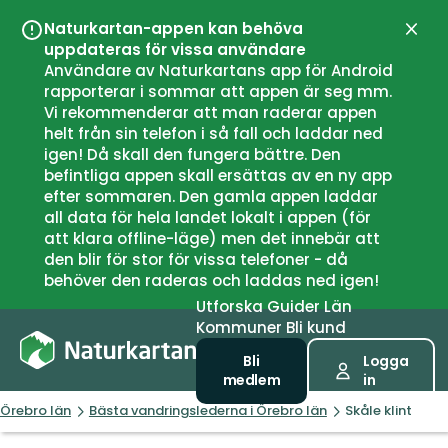
Naturkartan-appen kan behöva
Stän
uppdateras för vissa användare
Användare av Naturkartans app för Android
rapporterar i sommar att appen är seg mm.
Vi rekommenderar att man raderar appen
helt från sin telefon i så fall och laddar ned
igen! Då skall den fungera bättre. Den
befintliga appen skall ersättas av en ny app
efter sommaren. Den gamla appen laddar
all data för hela landet lokalt i appen (för
att klara offline-läge) men det innebär att
den blir för stor för vissa telefoner - då
behöver den raderas och laddas ned igen!
Utforska
Guider
Län
Kommuner
Bli kund
Bli
Logga
medlem
in
Örebro län
Bästa vandringslederna i Örebro län
Skåle klint