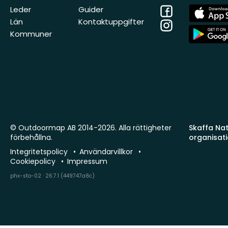
Facebook
App
Leder
Guider
Store
Län
Kontaktuppgifter
Instagram
App
Kommuner
Store
© Outdoormap AB 2014-2026. Alla rättigheter
Skaffa Natu
förbehållna.
organisat
Integritetspolicy
Användarvillkor
Cookiepolicy
Impressum
phx-sto-02 · 26.7.1 (449747a8c)