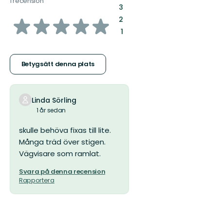
1 recension
:
3
av
:
2
:
1
5
stjärnor
Betygsätt denna plats
Linda Sörling
1 år sedan
skulle behöva fixas till lite.
Många träd över stigen.
Vägvisare som ramlat.
Svara på denna recension
Rapportera