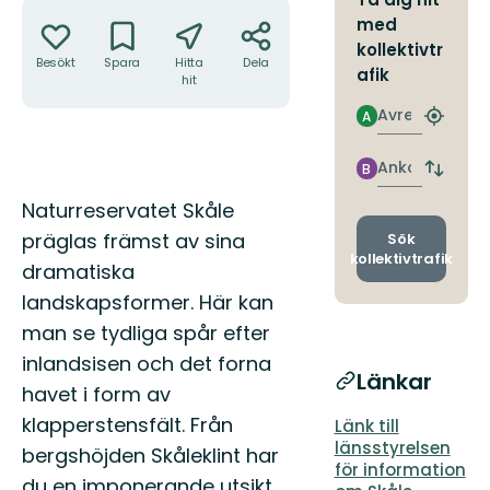
Åtgärder
med
kollektivtr
Besökt
Spara
Hitta
Dela
afik
hit
Avresa
A
Hitta
närmas
hållpla
Ankomst
B
Byt
avgång
Beskrivning
Naturreservatet Skåle
och
ankomst
präglas främst av sina
Sök
kollektivtrafik
dramatiska
landskapsformer. Här kan
man se tydliga spår efter
inlandsisen och det forna
Länkar
havet i form av
klapperstensfält. Från
Länk till
länsstyrelsen
bergshöjden Skåleklint har
för information
du en imponerande utsikt