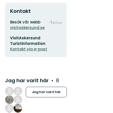
Kontakt
Adress
Organisationens
Besök vår webb
logotyp
visitaskersund.se
E-
VisitAskersund
postadress
Turistinformation
Kontakt via e-post
Jag har varit här
8
Jag har varit här