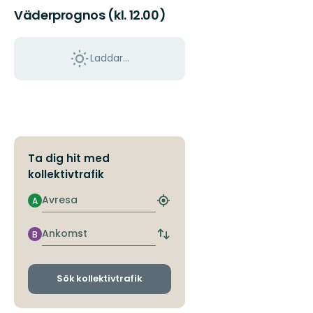
Väderprognos (kl. 12.00)
Laddar...
Ta dig hit med
kollektivtrafik
Avresa
A
Hitta
närmaste
hållplats
Ankomst
B
Byt
avgångs-
och
ankomsthållplatser
Sök kollektivtrafik