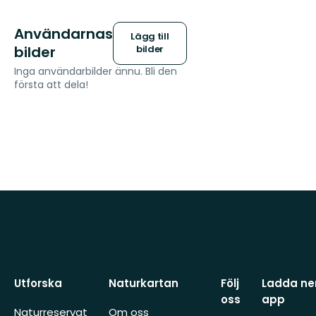
Användarnas
Lägg till
bilder
bilder
Inga användarbilder ännu. Bli den
första att dela!
Utforska
Naturkartan
Följ
Ladda ner
oss
app
Naturreservat
Om oss