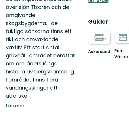
om Skåle
över sjön Tisaren och de
omgivande
Guider
skogsbygderna. I de
fuktiga sänkorna finns ett
rikt och omväxlande
växtliv. Ett stort antal
Runt
Askersund
gruvhål i området berättar
Vätter
Vid
Välko
Sveriges
om områdets långa
till
hemligaste
historia av bergshantering.
den
skärgård
fantast
I området finns flera
nature
vandringsslingor att
Runt
Vät...
utforska.
Läs mer