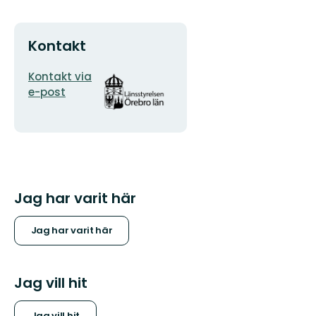
Kontakt
E-
Organisationens
Kontakt via
postadress
logotyp
e-post
Jag har varit här
Jag har varit här
Jag vill hit
Jag vill hit