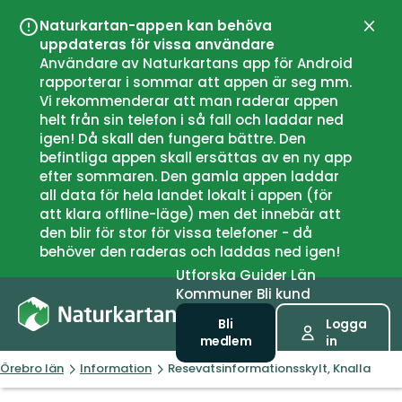
Naturkartan-appen kan behöva
Stän
uppdateras för vissa användare
Användare av Naturkartans app för Android
rapporterar i sommar att appen är seg mm.
Vi rekommenderar att man raderar appen
helt från sin telefon i så fall och laddar ned
igen! Då skall den fungera bättre. Den
befintliga appen skall ersättas av en ny app
efter sommaren. Den gamla appen laddar
all data för hela landet lokalt i appen (för
att klara offline-läge) men det innebär att
den blir för stor för vissa telefoner - då
behöver den raderas och laddas ned igen!
Utforska
Guider
Län
Kommuner
Bli kund
Bli
Logga
medlem
in
Örebro län
Information
Resevatsinformationsskylt, Knalla