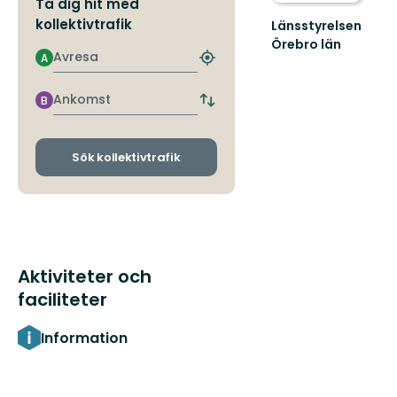
Ta dig hit med
kollektivtrafik
Länsstyrelsen
Örebro län
Avresa
A
Hitta
närmaste
hållplats
Ankomst
B
Byt
avgångs-
och
ankomsthållplatser
Sök kollektivtrafik
Aktiviteter och
faciliteter
Information