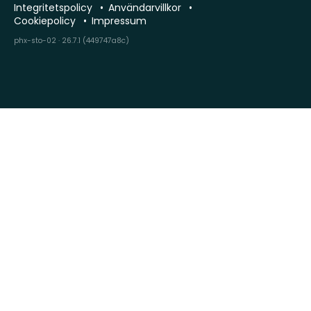
Integritetspolicy
Användarvillkor
Cookiepolicy
Impressum
phx-sto-02 · 26.7.1 (449747a8c)