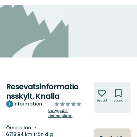
Resevatsinformatio
Åtgärder
nsskylt, Knalla
Besökt
Spara
Hitt
av
Information
hit
5
betygsätt
denna plats!
stjärnor
Län:
Örebro län
6718.94 km från dig