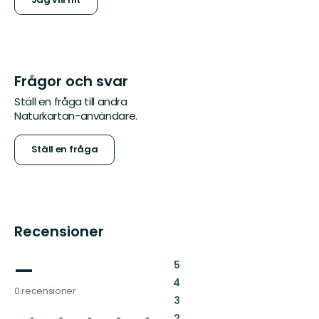
Frågor och svar
Ställ en fråga till andra
Naturkartan-användare.
Ställ en fråga
Recensioner
—
:
5
:
4
0 recensioner
:
3
:
2