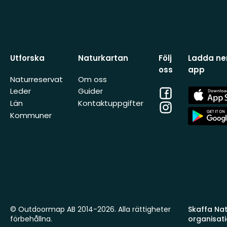
Utforska
Naturkartan
Följ
Ladda ner
oss
app
Naturreservat
Om oss
Facebook
App
Leder
Guider
Store
Län
Kontaktuppgifter
Instagram
App
Kommuner
Store
© Outdoormap AB 2014-2026. Alla rättigheter
Skaffa Natu
förbehållna.
organisat