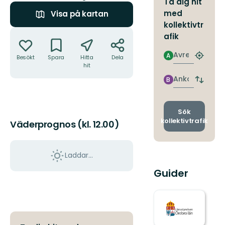
Ta dig hit
med
Visa på kartan
kollektivtr
Åtgärder
afik
Avresa
A
Besökt
Spara
Hitta
Dela
Hitta
hit
närmas
hållpla
Ankomst
B
Byt
avgång
och
ankomst
Sök
kollektivtrafik
Väderprognos (kl. 12.00)
Laddar...
Guider