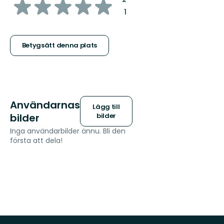
av
:
1
5
stjärnor
Betygsätt denna plats
Användarnas
Lägg till
bilder
bilder
Inga användarbilder ännu. Bli den
första att dela!