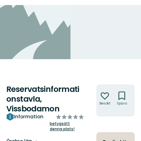
Reservatsinformati
Åtgärder
onstavla,
Besökt
Spara
Hitt
Vissbodamon
hit
av
Information
5
betygsätt
denna plats!
stjärnor
Län: