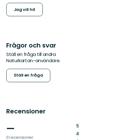
Jag vill hit
Frågor och svar
Ställ en fråga till andra
Naturkartan-användare.
Ställ en fråga
Recensioner
—
:
5
:
4
0 recensioner