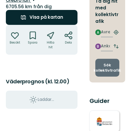
Örebro län
Ta dig hit
6705.56 km från dig
med
kollektivtr
Visa på kartan
afik
Åtgärder
Avresa
A
Hitta
närmas
Besökt
Spara
Hitta
Dela
hållpla
Ankomst
B
hit
Byt
avgång
och
ankomst
Sök
kollektivtrafik
Väderprognos (kl. 12.00)
Laddar...
Guider