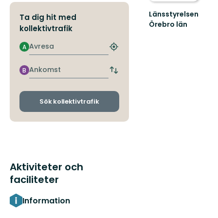
Länsstyrelsen
Ta dig hit med
Örebro län
kollektivtrafik
Avresa
A
Hitta
närmaste
hållplats
Ankomst
B
Byt
avgångs-
och
ankomsthållplatser
Sök kollektivtrafik
Aktiviteter och
faciliteter
Information