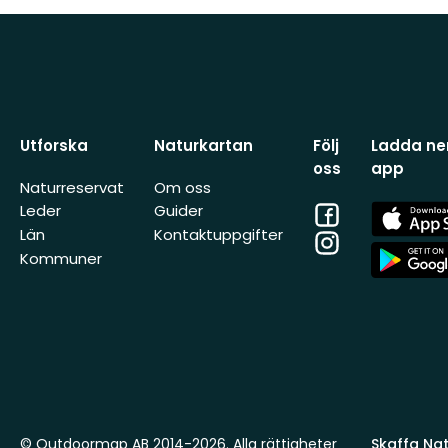
Utforska
Naturkartan
Följ
Ladda ner
oss
app
Naturreservat
Om oss
Facebook
App
Leder
Guider
Store
Län
Kontaktuppgifter
Instagram
App
Kommuner
Store
© Outdoormap AB 2014-2026. Alla rättigheter
Skaffa Natu