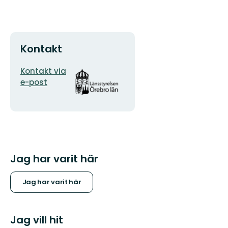
Kontakt
E-
Organisationens
Kontakt via
postadress
logotyp
e-post
Jag har varit här
Jag har varit här
Jag vill hit