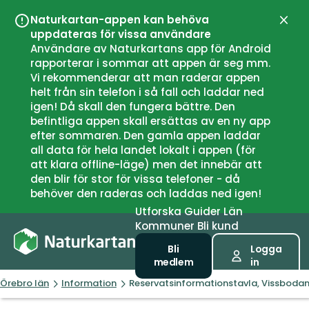
Naturkartan-appen kan behöva
Stän
uppdateras för vissa användare
Användare av Naturkartans app för Android
rapporterar i sommar att appen är seg mm.
Vi rekommenderar att man raderar appen
helt från sin telefon i så fall och laddar ned
igen! Då skall den fungera bättre. Den
befintliga appen skall ersättas av en ny app
efter sommaren. Den gamla appen laddar
all data för hela landet lokalt i appen (för
att klara offline-läge) men det innebär att
den blir för stor för vissa telefoner - då
behöver den raderas och laddas ned igen!
Utforska
Guider
Län
Kommuner
Bli kund
Bli
Logga
medlem
in
Örebro län
Information
Reservatsinformationstavla, Vissbod