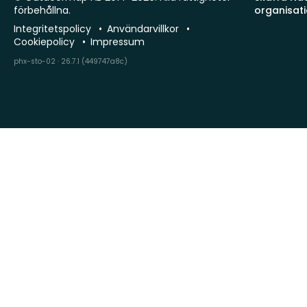
förbehållna.
organisat
Integritetspolicy
Användarvillkor
Cookiepolicy
Impressum
phx-sto-02 · 26.7.1 (449747a8c)