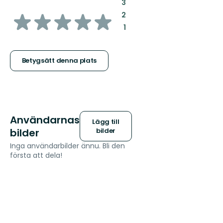
:
3
av
:
2
:
1
5
stjärnor
Betygsätt denna plats
Användarnas
Lägg till
bilder
bilder
Inga användarbilder ännu. Bli den
första att dela!