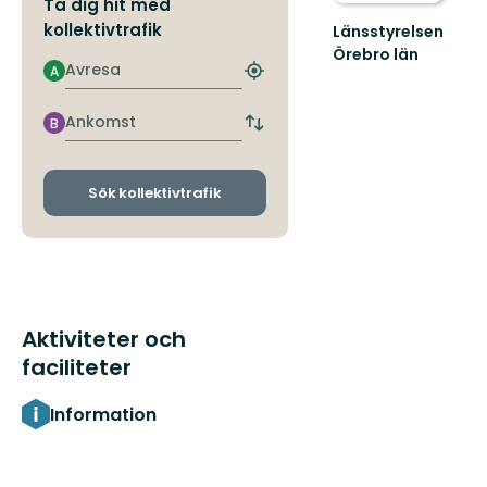
Ta dig hit med
kollektivtrafik
Länsstyrelsen
Örebro län
Avresa
A
Hitta
närmaste
hållplats
Ankomst
B
Byt
avgångs-
och
ankomsthållplatser
Sök kollektivtrafik
Aktiviteter och
faciliteter
Information