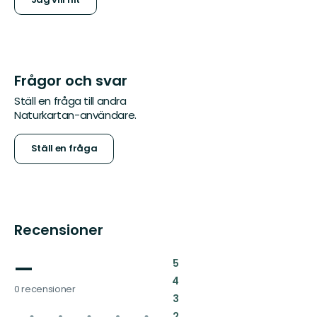
Frågor och svar
Ställ en fråga till andra
Naturkartan-användare.
Ställ en fråga
Recensioner
—
:
5
:
4
0 recensioner
:
3
:
2