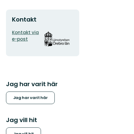
Kontakt
E-
Organisationens
Kontakt via
postadress
logotyp
e-post
Jag har varit här
Jag har varit här
Jag vill hit
Jag vill hit