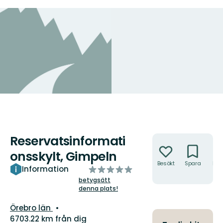
Reservatsinformati
Åtgärder
onsskylt, Gimpeln
Besökt
Spara
Hitt
av
Information
hit
5
betygsätt
denna plats!
stjärnor
Län:
Örebro län
6703.22 km från dig