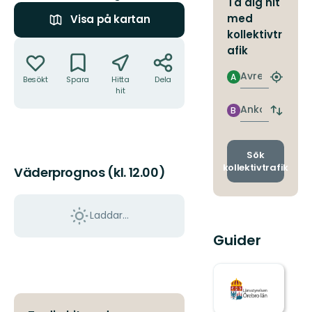
Ta dig hit
med
Visa på kartan
kollektivtr
Åtgärder
afik
Avresa
A
Besökt
Spara
Hitta
Dela
Hitta
hit
närmas
hållpla
Ankomst
B
Byt
avgång
och
ankomst
Sök
kollektivtrafik
Väderprognos (kl. 12.00)
Laddar...
Guider