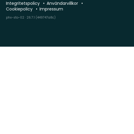
Integritetspolicy
Användarvillkor
Cookiepolicy
Impressum
phx-sto-02 · 26.7.1 (449747a8c)