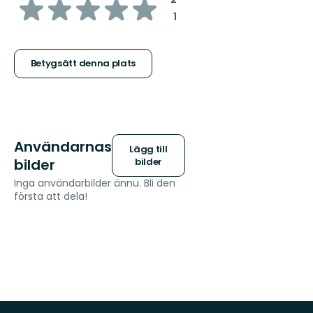
av
:
1
5
stjärnor
Betygsätt denna plats
Användarnas
Lägg till
bilder
bilder
Inga användarbilder ännu. Bli den
första att dela!