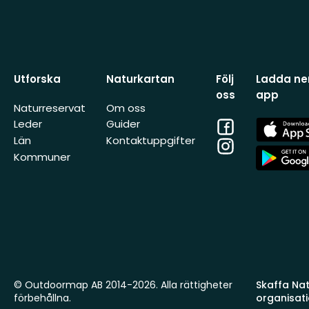
Utforska
Naturkartan
Följ
Ladda ner
oss
app
Naturreservat
Om oss
Facebook
App
Leder
Guider
Store
Län
Kontaktuppgifter
Instagram
App
Kommuner
Store
© Outdoormap AB 2014-2026. Alla rättigheter
Skaffa Natu
förbehållna.
organisat