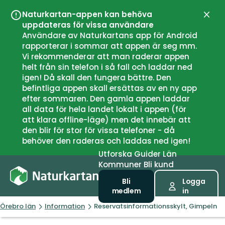
Naturkartan-appen kan behöva
Stän
uppdateras för vissa användare
Användare av Naturkartans app för Android
rapporterar i sommar att appen är seg mm.
Vi rekommenderar att man raderar appen
helt från sin telefon i så fall och laddar ned
igen! Då skall den fungera bättre. Den
befintliga appen skall ersättas av en ny app
efter sommaren. Den gamla appen laddar
all data för hela landet lokalt i appen (för
att klara offline-läge) men det innebär att
den blir för stor för vissa telefoner - då
behöver den raderas och laddas ned igen!
Utforska
Guider
Län
Kommuner
Bli kund
Bli
Logga
medlem
in
Örebro län
Information
Reservatsinformationsskylt, Gimpeln