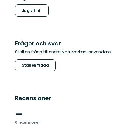
Jag vill hit
Frågor och svar
Ställ en fråga till andra Naturkartan-användare.
Ställ en fråga
Recensioner
—
0 recensioner