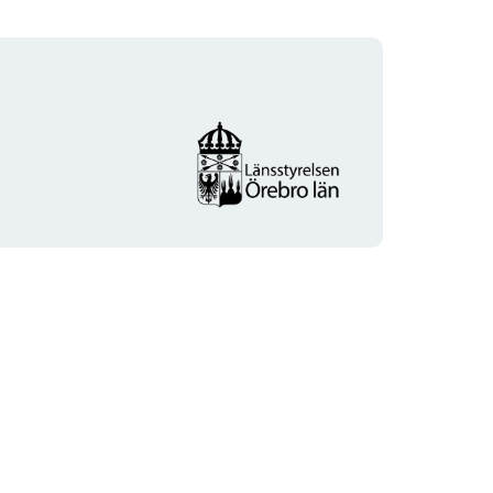
Organisationens
logotyp