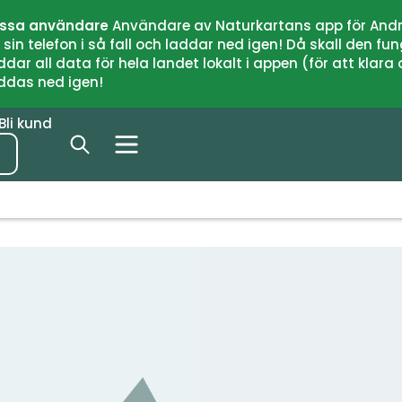
issa användare
Användare av Naturkartans app för Andr
n telefon i så fall och laddar ned igen! Då skall den fun
 all data för hela landet lokalt i appen (för att klara of
addas ned igen!
Bli kund