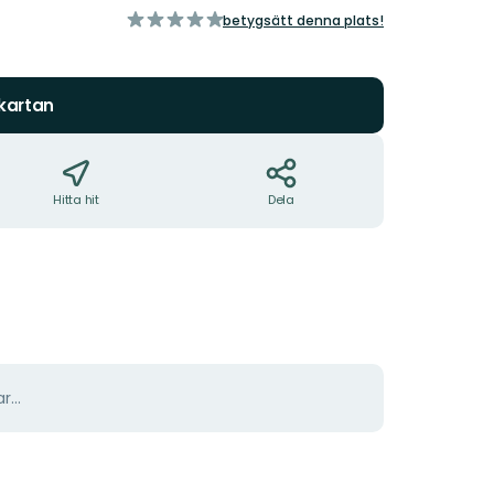
av
betygsätt denna plats!
5
stjärnor
 kartan
Hitta hit
Dela
r...