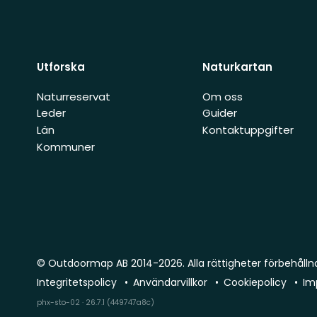
Utforska
Naturkartan
Naturreservat
Om oss
Leder
Guider
Län
Kontaktuppgifter
Kommuner
© Outdoormap AB 2014-2026. Alla rättigheter förbehålln
Integritetspolicy
Användarvillkor
Cookiepolicy
Im
phx-sto-02 · 26.7.1 (449747a8c)