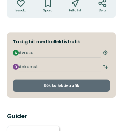
Besökt
Spara
Hitta hit
Dela
Ta dig hit med kollektivtrafik
Avresa
A
Hitta
närmaste
hållplats
Ankomst
B
Byt
avgångs-
och
ankomsthållp
Sök kollektivtrafik
Guider