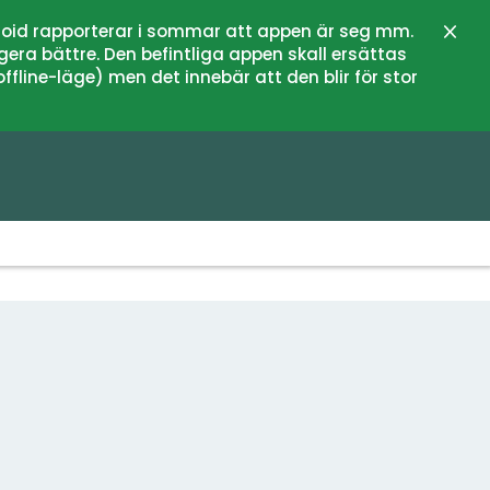
oid rapporterar i sommar att appen är seg mm.
Stän
gera bättre. Den befintliga appen skall ersättas
fline-läge) men det innebär att den blir för stor