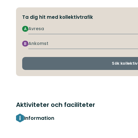
Ta dig hit med kollektivtrafik
Avresa
A
Ankomst
B
Sök kollektiv
Aktiviteter och faciliteter
Information