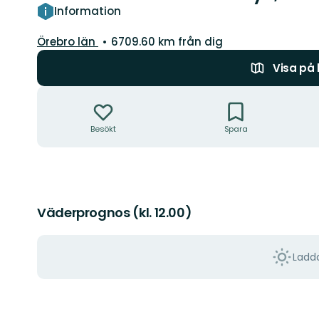
Information
Län:
Örebro län
6709.60 km från dig
Visa på
Åtgärder
Besökt
Spara
Väderprognos (kl. 12.00)
Ladda