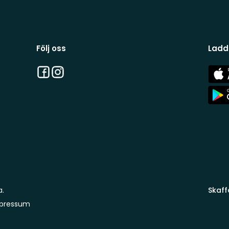
Följ oss
Ladd
Facebook
Instagram
App
Stor
App
Stor
a.
Skaff
pressum