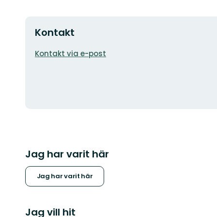
Kontakt
E-
Kontakt via e-post
postadress
Jag har varit här
Jag har varit här
Jag vill hit