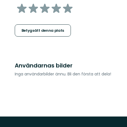
av
5
stjärnor
Betygsätt denna plats
Användarnas bilder
Inga användarbilder ännu. Bli den första att dela!