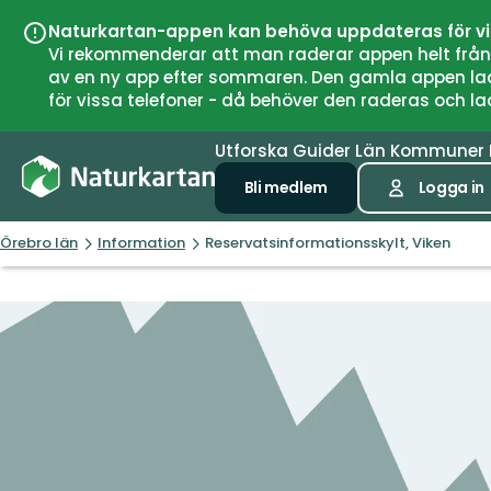
Naturkartan-appen kan behöva uppdateras för v
Vi rekommenderar att man raderar appen helt från si
av en ny app efter sommaren. Den gamla appen laddar
för vissa telefoner - då behöver den raderas och l
Utforska
Guider
Län
Kommuner
Bli medlem
Logga in
Örebro län
Information
Reservatsinformationsskylt, Viken