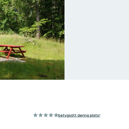
av
betygsätt denna plats!
5
stjärnor