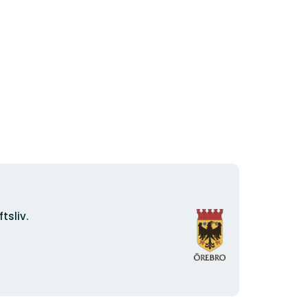
Organisationens
tsliv.
logotyp