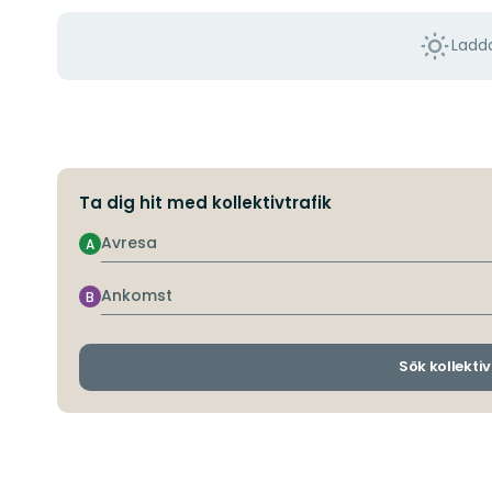
Ladda
Ta dig hit med kollektivtrafik
Avresa
A
Ankomst
B
Sök kollektiv