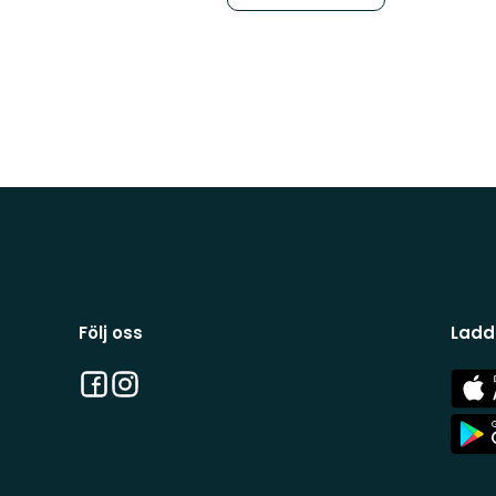
Följ oss
Ladd
Facebook
Instagram
App
Stor
App
Stor