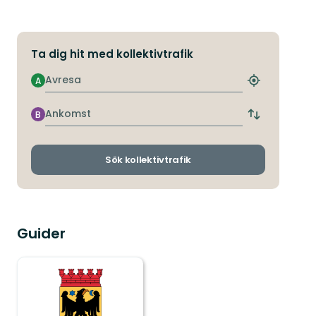
Ta dig hit med kollektivtrafik
Avresa
A
Hitta
närmaste
hållplats
Ankomst
B
Byt
avgångs-
och
ankomsthållp
Sök kollektivtrafik
Guider