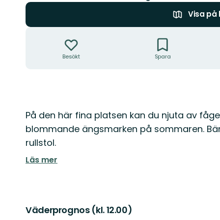
Visa på
Åtgärder
Besökt
Spara
Beskrivning
På den här fina platsen kan du njuta av få
blommande ängsmarken på sommaren. Bänkb
rullstol.
Läs mer
Väderprognos (kl. 12.00)