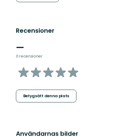
Recensioner
—
0 recensioner
av
5
stjärnor
Betygsätt denna plats
Användarnas bilder