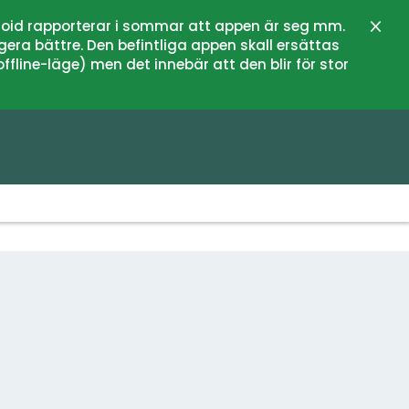
oid rapporterar i sommar att appen är seg mm.
Stän
gera bättre. Den befintliga appen skall ersättas
fline-läge) men det innebär att den blir för stor