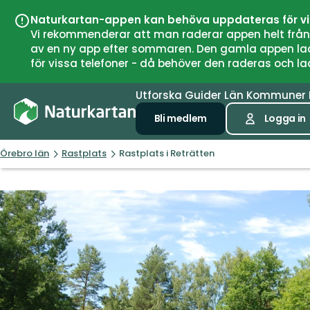
Naturkartan-appen kan behöva uppdateras för v
Vi rekommenderar att man raderar appen helt från si
av en ny app efter sommaren. Den gamla appen laddar
för vissa telefoner - då behöver den raderas och l
Utforska
Guider
Län
Kommuner
Bli medlem
Logga in
Örebro län
Rastplats
Rastplats i Reträtten