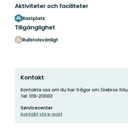
Aktiviteter och faciliteter
Rastplats
Tillgänglighet
Rullstolsvänligt
Kontakt
Adress
Kontakta oss om du har frågor om Örebros friluf
Tel: 019-211000
E-
Servicecenter
postadress
Kontakt via e-post