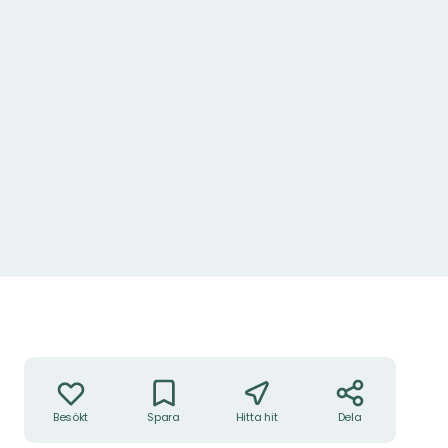
Åtgärder
Besökt
Spara
Hitta hit
Dela