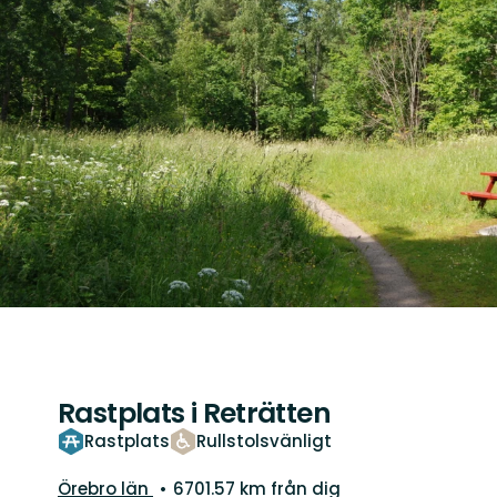
Rastplats i Reträtten
Rastplats
Rullstolsvänligt
Län:
Örebro län
6701.57 km från dig