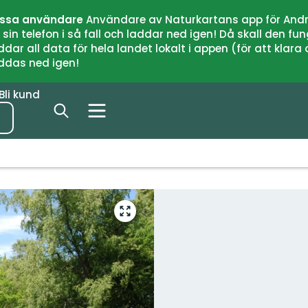
issa användare
Användare av Naturkartans app för Andr
n telefon i så fall och laddar ned igen! Då skall den fun
 all data för hela landet lokalt i appen (för att klara of
addas ned igen!
Bli kund
Gå
till
helskärmsläge