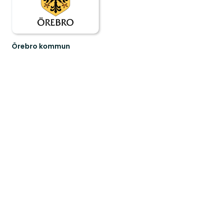
Örebro kommun
Välkommen
att
upptäcka
Örebro
kommuns
natur
och...