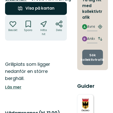
med
Visa på kartan
kollektivtr
Åtgärder
afik
Avresa
A
Hitta
Besökt
Spara
Hitta
Dela
närmas
hit
hållpla
Ankomst
B
Byt
avgång
och
ankomst
Sök
kollektivtrafik
Beskrivning
Grillplats som ligger
nedanför en större
berghäll.
Guider
Läs mer
Väderprognos (kl. 12.00)