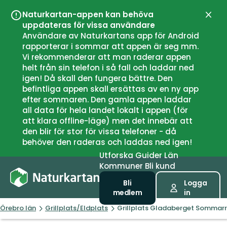
Naturkartan-appen kan behöva
Stän
uppdateras för vissa användare
Användare av Naturkartans app för Android
rapporterar i sommar att appen är seg mm.
Vi rekommenderar att man raderar appen
helt från sin telefon i så fall och laddar ned
igen! Då skall den fungera bättre. Den
befintliga appen skall ersättas av en ny app
efter sommaren. Den gamla appen laddar
all data för hela landet lokalt i appen (för
att klara offline-läge) men det innebär att
den blir för stor för vissa telefoner - då
behöver den raderas och laddas ned igen!
Utforska
Guider
Län
Kommuner
Bli kund
Bli
Logga
medlem
in
Örebro län
Grillplats/Eldplats
Grillplats Gladaberget Sommar