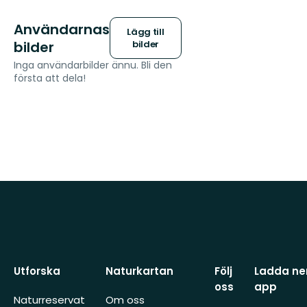
Användarnas
Lägg till
bilder
bilder
Inga användarbilder ännu. Bli den
första att dela!
Utforska
Naturkartan
Följ
Ladda ner
oss
app
Naturreservat
Om oss