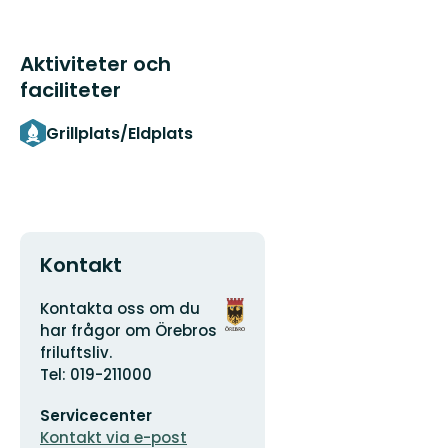
Aktiviteter och
faciliteter
Grillplats/Eldplats
Kontakt
Adress
Organisationens
Kontakta oss om du
logotyp
har frågor om Örebros
friluftsliv.
Tel: 019-211000
E-
Servicecenter
postadress
Kontakt via e-post