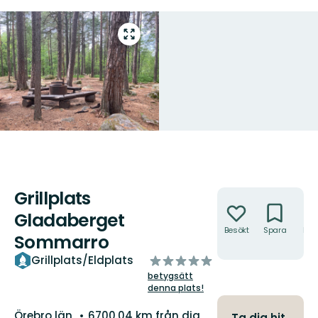
Gå
till
helskärmsläge
Grillplats
Åtgärder
Gladaberget
Besökt
Spara
Hitt
Sommarro
hit
av
Grillplats/Eldplats
5
betygsätt
stjärnor
denna plats!
Län:
Örebro län
6700.04 km från dig
Ta dig hit