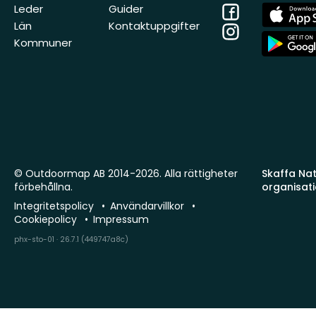
Facebook
App
Leder
Guider
Store
Län
Kontaktuppgifter
Instagram
App
Kommuner
Store
© Outdoormap AB 2014-2026. Alla rättigheter
Skaffa Natu
förbehållna.
organisat
Integritetspolicy
Användarvillkor
Cookiepolicy
Impressum
phx-sto-01 · 26.7.1 (449747a8c)