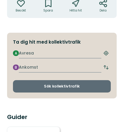
Besökt
Spara
Hitta hit
Dela
Ta dig hit med kollektivtrafik
Avresa
A
Hitta
närmaste
hållplats
Ankomst
B
Byt
avgångs-
och
ankomsthållp
Sök kollektivtrafik
Guider