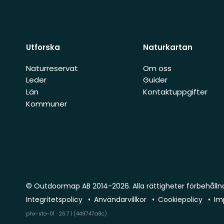
Utforska
Naturkartan
Naturreservat
Om oss
Leder
Guider
Län
Kontaktuppgifter
Kommuner
© Outdoormap AB 2014-2026. Alla rättigheter förbehålln
Integritetspolicy
Användarvillkor
Cookiepolicy
Im
phx-sto-01 · 26.7.1 (449747a8c)