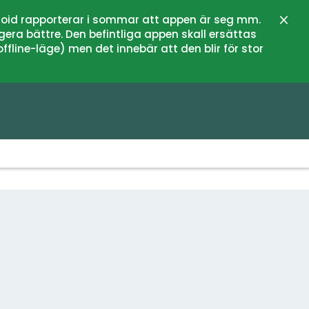
oid rapporterar i sommar att appen är seg mm.
Stän
gera bättre. Den befintliga appen skall ersättas
fline-läge) men det innebär att den blir för stor