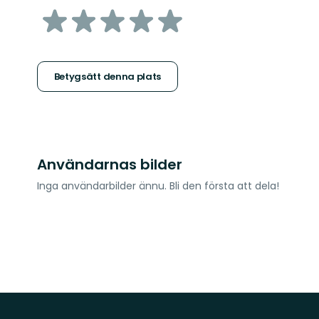
av
5
stjärnor
Betygsätt denna plats
Användarnas bilder
Inga användarbilder ännu. Bli den första att dela!