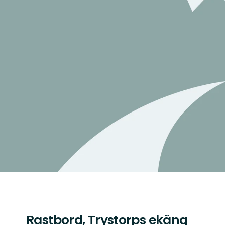
Rastbord, Trystorps ekäng