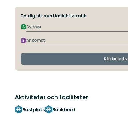
Ta dig hit med kollektivtrafik
Avresa
A
Ankomst
B
Sök kollektiv
Aktiviteter och faciliteter
Rastplats
Bänkbord