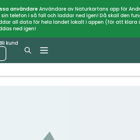
issa användare
Användare av Naturkartans app för Andr
n telefon i så fall och laddar ned igen! Då skall den fun
 all data för hela landet lokalt i appen (för att klara of
addas ned igen!
Bli kund