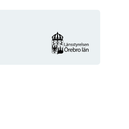
Organisationens
logotyp