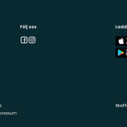
Följ oss
Ladd
Facebook
Instagram
App
Stor
App
Stor
a.
Skaff
pressum