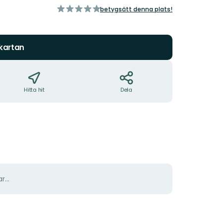
av
betygsätt denna plats!
5
stjärnor
 kartan
Hitta hit
Dela
r...