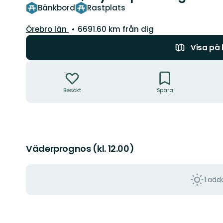
Bänkbord
Rastplats
Län:
Örebro län
6691.60 km från dig
Visa på
Åtgärder
Besökt
Spara
Väderprognos (kl. 12.00)
Ladda