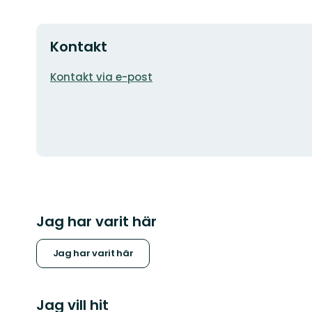
Kontakt
E-
Kontakt via e-post
postadress
Jag har varit här
Jag har varit här
Jag vill hit