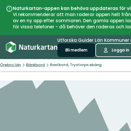
Naturkartan-appen kan behöva uppdateras för v
Vi rekommenderar att man raderar appen helt från si
av en ny app efter sommaren. Den gamla appen laddar
för vissa telefoner - då behöver den raderas och l
Utforska
Guider
Län
Kommuner
Bli medlem
Logga in
Örebro län
Bänkbord
Rastbord, Trystorps ekäng