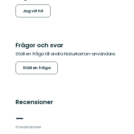
Jag vill hit
Frågor och svar
Ställ en fråga till andra Naturkartan-användare.
Ställ en fråga
Recensioner
—
0 recensioner