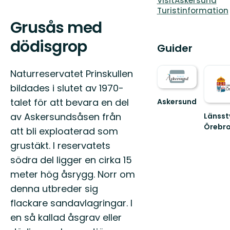
VisitAskersund
Turistinformation
Grusås med
dödisgrop
Guider
Naturreservatet Prinskullen
bildades i slutet av 1970-
talet för att bevara en del
Askersund
Vid
av Askersundsåsen från
Länsst
Sveriges
Örebro
att bli exploaterad som
hemligaste
skärgård
grustäkt. I reservatets
södra del ligger en cirka 15
meter hög åsrygg. Norr om
denna utbreder sig
flackare sandavlagringar. I
en så kallad åsgrav eller