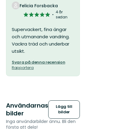
Felicia Forsbacka
4 år
5
sedan
av
5
Supervackert, fina ängar
stjärnor
och utmanande vandring.
Vackra träd och underbar
utsikt.
Svara på denna recension
Rapportera
Användarnas
Lägg till
bilder
bilder
Inga användarbilder ännu. Bli den
första att dela!