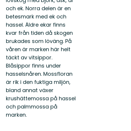
lövskog med björk, ask, al
och ek. Norra delen är en
betesmark med ek och
hassel. Äldre ekar finns
kvar från tiden då skogen
brukades som löväng. På
våren är marken här helt
täckt av vitsippor.
Blåsippor finns under
hasselsnåren. Mossfloran
är rik i den fuktiga miljön,
bland annat växer
krushättemossa på hassel
och palmmossa på
marken.