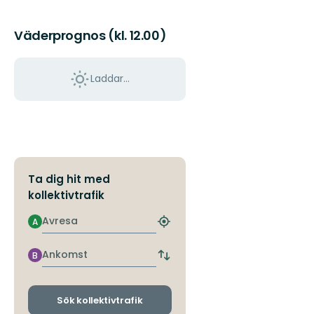
Väderprognos (kl. 12.00)
Laddar...
Ta dig hit med
kollektivtrafik
Avresa
A
Hitta
närmaste
hållplats
Ankomst
B
Byt
avgångs-
och
ankomsthållplatser
Sök kollektivtrafik