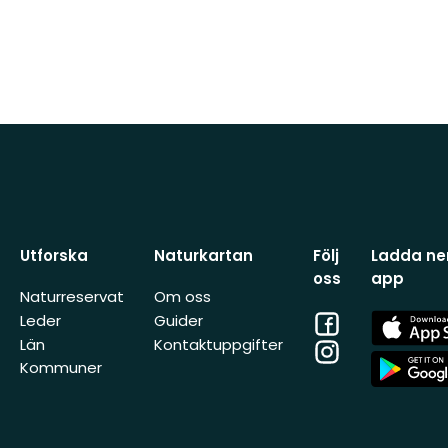
Utforska
Naturkartan
Följ
Ladda ner
oss
app
Naturreservat
Om oss
Facebook
App
Leder
Guider
Store
Län
Kontaktuppgifter
Instagram
App
Kommuner
Store