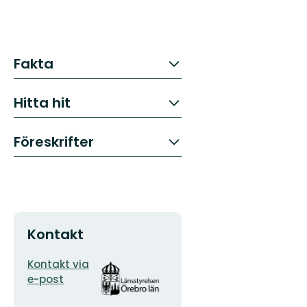
Fakta
Hitta hit
Föreskrifter
Kontakt
E-
Organisationens
Kontakt via
postadress
logotyp
e-post