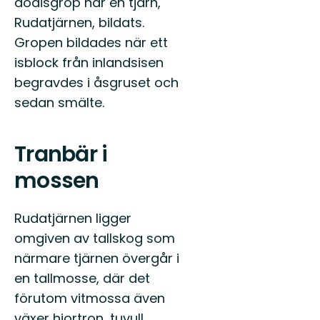
dödisgrop har en tjärn,
Rudatjärnen, bildats.
Gropen bildades när ett
isblock från inlandsisen
begravdes i åsgruset och
sedan smälte.
Tranbär i
mossen
Rudatjärnen ligger
omgiven av tallskog som
närmare tjärnen övergår i
en tallmosse, där det
förutom vitmossa även
växer hjortron, tuvull,