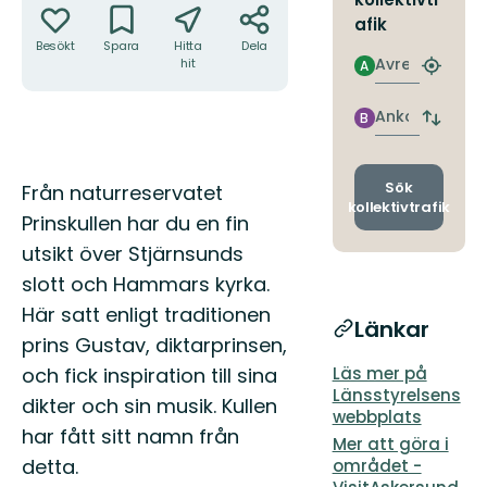
afik
Besökt
Spara
Hitta
Dela
Avresa
hit
A
Hitta
närmas
hållpla
Ankomst
B
Byt
avgång
och
ankomst
Beskrivning
Sök
Från naturreservatet
kollektivtrafik
Prinskullen har du en fin
utsikt över Stjärnsunds
slott och Hammars kyrka.
Här satt enligt traditionen
Länkar
prins Gustav, diktarprinsen,
och fick inspiration till sina
Läs mer på
Länsstyrelsens
dikter och sin musik. Kullen
webbplats
har fått sitt namn från
Mer att göra i
detta.
området -