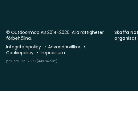
© Outdoormap AB 2014-2026. Alla rättigheter
Skaffa Natu
förbehållna.
organisat
Integritetspolicy
Användarvillkor
Cookiepolicy
Impressum
phx-sto-02 · 26.7.1 (449747a8c)