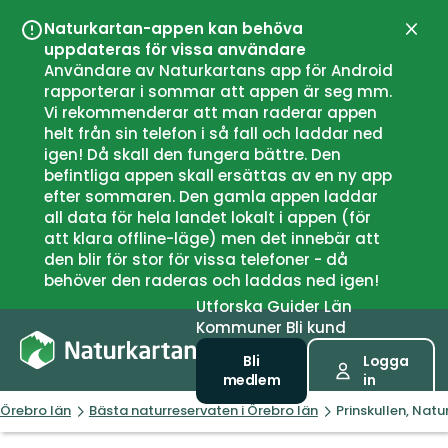
Naturkartan-appen kan behöva
Stän
uppdateras för vissa användare
Användare av Naturkartans app för Android
rapporterar i sommar att appen är seg mm.
Vi rekommenderar att man raderar appen
helt från sin telefon i så fall och laddar ned
igen! Då skall den fungera bättre. Den
befintliga appen skall ersättas av en ny app
efter sommaren. Den gamla appen laddar
all data för hela landet lokalt i appen (för
att klara offline-läge) men det innebär att
den blir för stor för vissa telefoner - då
behöver den raderas och laddas ned igen!
Utforska
Guider
Län
Kommuner
Bli kund
Bli
Logga
medlem
in
Örebro län
Bästa naturreservaten i Örebro län
Prinskullen, Natu