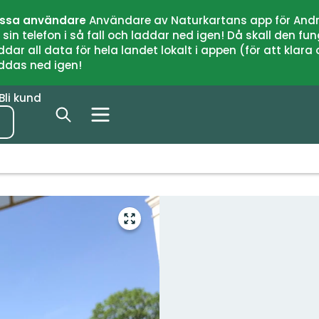
issa användare
Användare av Naturkartans app för Andr
n telefon i så fall och laddar ned igen! Då skall den fun
 all data för hela landet lokalt i appen (för att klara of
addas ned igen!
Bli kund
Gå
till
helskärmsläge