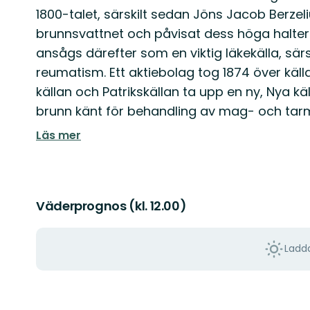
1800-talet, särskilt sedan Jöns Jacob Berze
brunnsvattnet och påvisat dess höga halter 
ansågs därefter som en viktig läkekälla, sär
reumatism. Ett aktiebolag tog 1874 över käl
källan och Patrikskällan ta upp en ny, Nya käl
brunn känt för behandling av mag- och tar
Läs mer
Väderprognos (kl. 12.00)
Ladda