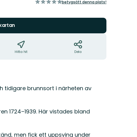
av
betygsätt denna plats!
5
stjärnor
 kartan
Hitta hit
Dela
ch tidigare brunnsort i närheten av
en 1724–1939. Här vistades bland
känd, men fick ett uppsving under