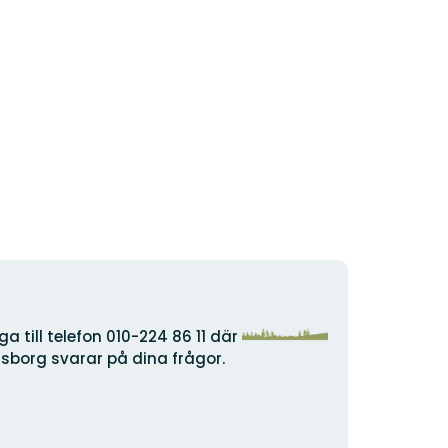
Organisationens
a till telefon 010-224 86 11 där
logotyp
lsborg svarar på dina frågor.