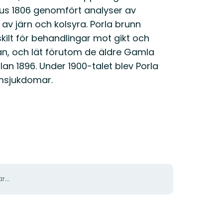
lius 1806 genomfört analyser av
av järn och kolsyra. Porla brunn
skilt för behandlingar mot gikt och
lan, och lät förutom de äldre Gamla
lan 1896. Under 1900-talet blev Porla
msjukdomar.
r...