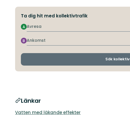
Ta dig hit med kollektivtrafik
Avresa
A
Ankomst
B
Sök kollektiv
Länkar
Vatten med läkande effekter