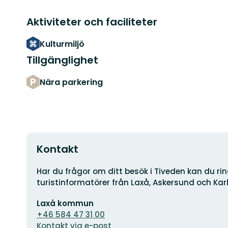
Aktiviteter och faciliteter
Kulturmiljö
Tillgänglighet
Nära parkering
Kontakt
Adress
Har du frågor om ditt besök i Tiveden kan du ring
turistinformatörer från Laxå, Askersund och Kar
E-
Laxå kommun
postadress
+46 584 47 31 00
Kontakt via e-post