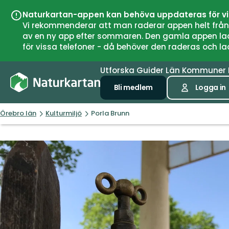
Naturkartan-appen kan behöva uppdateras för v
Vi rekommenderar att man raderar appen helt från si
av en ny app efter sommaren. Den gamla appen laddar
för vissa telefoner - då behöver den raderas och l
Utforska
Guider
Län
Kommuner
Bli medlem
Logga in
Örebro län
Kulturmiljö
Porla Brunn