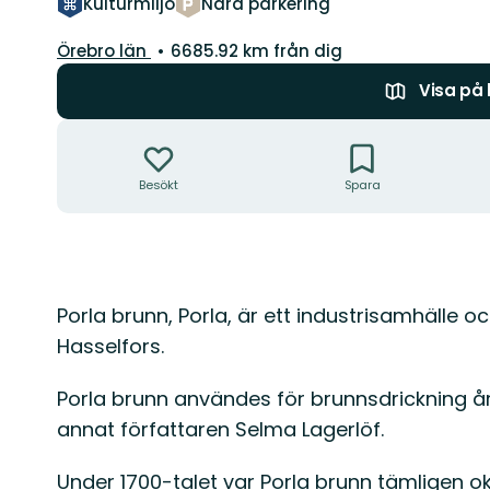
Kulturmiljö
Nära parkering
Län:
Örebro län
6685.92 km från dig
Visa på
Åtgärder
Besökt
Spara
Beskrivning
Porla brunn, Porla, är ett industrisamhälle o
Hasselfors.
Porla brunn användes för brunnsdrickning år
annat författaren Selma Lagerlöf.
Under 1700-talet var Porla brunn tämligen o