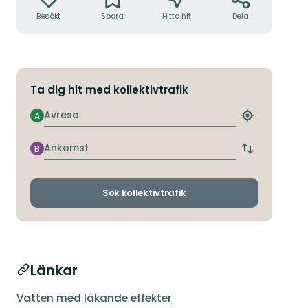
Besökt
Spara
Hitta hit
Dela
Ta dig hit med kollektivtrafik
Avresa
A
Hitta
närmaste
hållplats
Ankomst
B
Byt
avgångs-
och
ankomsthållp
Sök kollektivtrafik
Länkar
Vatten med läkande effekter