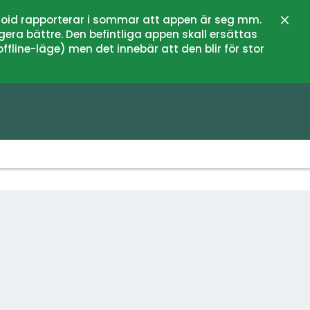
oid rapporterar i sommar att appen är seg mm.
Stän
gera bättre. Den befintliga appen skall ersättas
fline-läge) men det innebär att den blir för stor