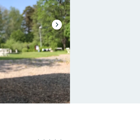
Nästa
bildspel