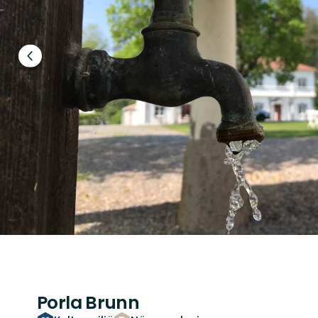
Föregående
bild
Porla Brunn