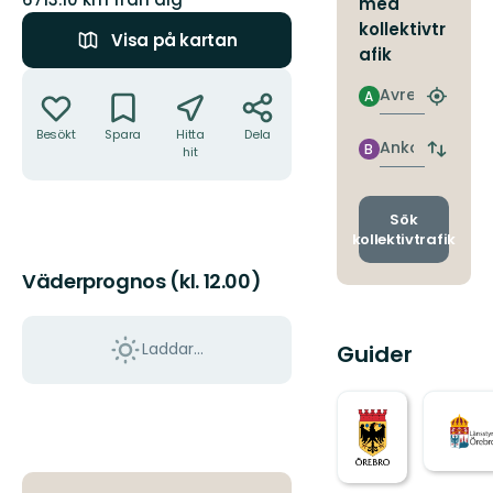
med
kollektivtr
Visa på kartan
afik
Åtgärder
Avresa
A
Hitta
närmas
Besökt
Spara
Hitta
Dela
hållpla
Ankomst
B
hit
Byt
avgång
och
ankomst
Sök
kollektivtrafik
Väderprognos (kl. 12.00)
Laddar...
Guider