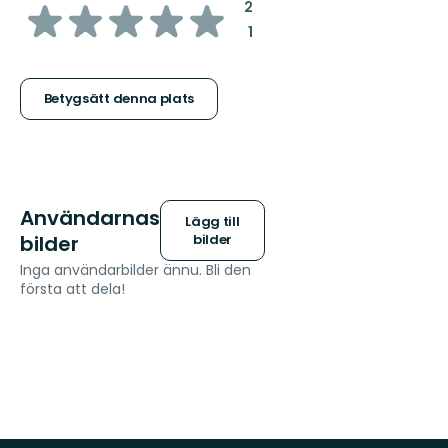
av
:
2
:
1
5
stjärnor
Betygsätt denna plats
Användarnas
Lägg till
bilder
bilder
Inga användarbilder ännu. Bli den
första att dela!