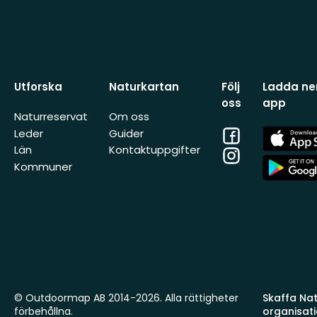
Utforska
Naturkartan
Följ
Ladda ner
oss
app
Naturreservat
Om oss
Facebook
App
Leder
Guider
Store
Län
Kontaktuppgifter
Instagram
App
Kommuner
Store
© Outdoormap AB 2014-2026. Alla rättigheter
Skaffa Natu
förbehållna.
organisat