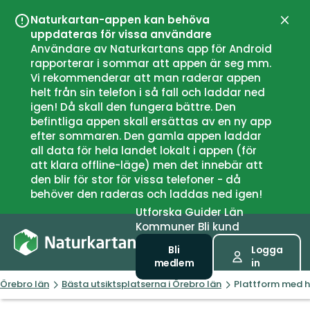
Naturkartan-appen kan behöva
Stän
uppdateras för vissa användare
Användare av Naturkartans app för Android
rapporterar i sommar att appen är seg mm.
Vi rekommenderar att man raderar appen
helt från sin telefon i så fall och laddar ned
igen! Då skall den fungera bättre. Den
befintliga appen skall ersättas av en ny app
efter sommaren. Den gamla appen laddar
all data för hela landet lokalt i appen (för
att klara offline-läge) men det innebär att
den blir för stor för vissa telefoner - då
behöver den raderas och laddas ned igen!
Utforska
Guider
Län
Kommuner
Bli kund
Bli
Logga
medlem
in
Örebro län
Bästa utsiktsplatserna i Örebro län
Plattform med hö