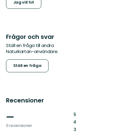
Jag vill hit
Frågor och svar
Ställ en fråga till andra
Naturkartan-användare.
Ställ en fråga
Recensioner
—
:
5
:
4
0 recensioner
:
3