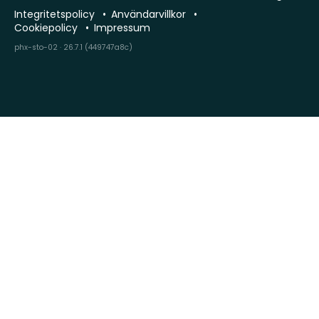
Integritetspolicy
Användarvillkor
Cookiepolicy
Impressum
phx-sto-02 · 26.7.1 (449747a8c)