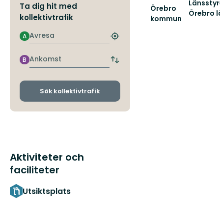
Länsstyr
Ta dig hit med
Örebro
Örebro l
kollektivtrafik
kommun
Välkommen
Avresa
att
A
Hitta
upptäcka
närmaste
Örebro
hållplats
Ankomst
B
Byt
kommuns
avgångs-
natur
och
och...
ankomsthållplatser
Sök kollektivtrafik
Aktiviteter och
faciliteter
Utsiktsplats