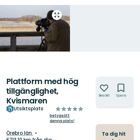
Gå
till
helskärmsläge
Plattform med hög
Åtgärder
tillgänglighet,
Besökt
Spara
Hitt
Kvismaren
hit
av
Utsiktsplats
5
betygsätt
denna plats!
stjärnor
Län:
Örebro län
Ta dig hit
6713.10 km från dig