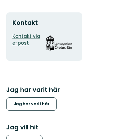
Kontakt
E-
Organisationens
Kontakt via
postadress
logotyp
e-post
Jag har varit här
Jag har varit här
Jag vill hit