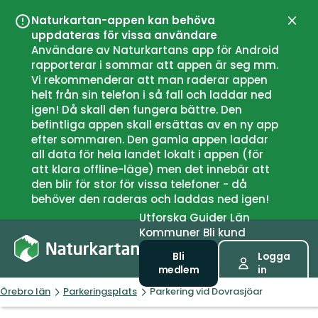
Naturkartan-appen kan behöva
Stän
uppdateras för vissa användare
Användare av Naturkartans app för Android
rapporterar i sommar att appen är seg mm.
Vi rekommenderar att man raderar appen
helt från sin telefon i så fall och laddar ned
igen! Då skall den fungera bättre. Den
befintliga appen skall ersättas av en ny app
efter sommaren. Den gamla appen laddar
all data för hela landet lokalt i appen (för
att klara offline-läge) men det innebär att
den blir för stor för vissa telefoner - då
behöver den raderas och laddas ned igen!
Utforska
Guider
Län
Kommuner
Bli kund
Bli
Logga
medlem
in
Örebro län
Parkeringsplats
Parkering vid Dovrasjöar