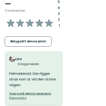
—
:
5
:
4
2 recensioner
:
3
av
:
2
:
1
5
stjärnor
Betygsätt denna plats
Lisa
9 dagar sedan
Felmarkerad. Den ligger
strax norr ut vid den större
vägen.
Svara på denna recension
Rapportera