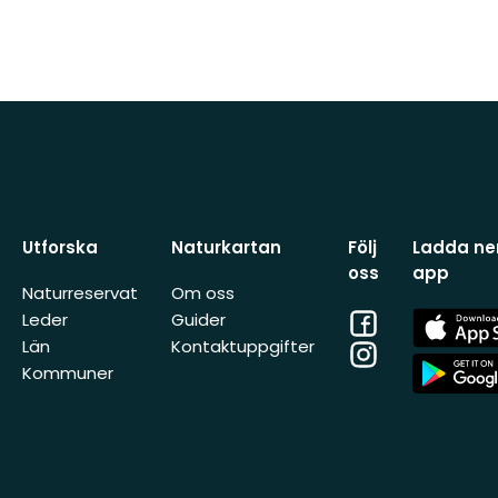
Utforska
Naturkartan
Följ
Ladda ner
oss
app
Naturreservat
Om oss
Facebook
App
Leder
Guider
Store
Län
Kontaktuppgifter
Instagram
App
Kommuner
Store