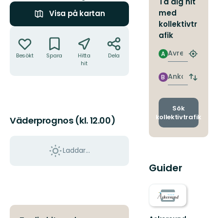
Ta dig hit
med
Visa på kartan
kollektivtr
Åtgärder
afik
Avresa
A
Besökt
Spara
Hitta
Dela
Hitta
hit
närmas
hållpla
Ankomst
B
Byt
avgång
och
ankomst
Sök
kollektivtrafik
Väderprognos (kl. 12.00)
Laddar...
Guider