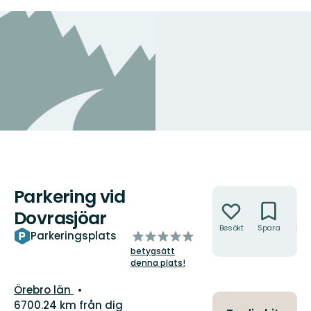
Parkering vid
Åtgärder
Dovrasjöar
Besökt
Spara
Hitt
av
Parkeringsplats
hit
5
betygsätt
stjärnor
denna plats!
Län:
Örebro län
6700.24 km från dig