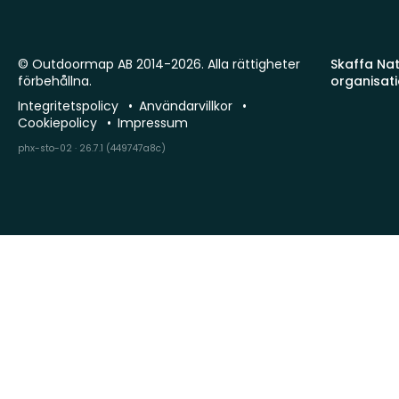
© Outdoormap AB 2014-2026. Alla rättigheter
Skaffa Natu
förbehållna.
organisat
Integritetspolicy
Användarvillkor
Cookiepolicy
Impressum
phx-sto-02 · 26.7.1 (449747a8c)