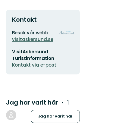
Kontakt
Adress
Organisationens
Besök vår webb
logotyp
visitaskersund.se
E-
VisitAskersund
postadress
Turistinformation
Kontakt via e-post
Jag har varit här
1
Jag har varit här