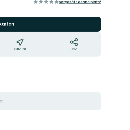
av
betygsätt denna plats!
5
stjärnor
 kartan
Hitta hit
Dela
r...