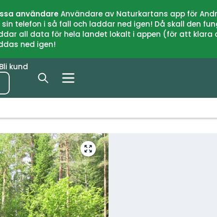
issa användare
Användare av Naturkartans app för Andr
n telefon i så fall och laddar ned igen! Då skall den fun
 all data för hela landet lokalt i appen (för att klara of
addas ned igen!
Bli kund
Gå
till
helskärmsläge