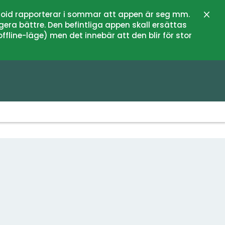
oid rapporterar i sommar att appen är seg mm.
Stän
gera bättre. Den befintliga appen skall ersättas
fline-läge) men det innebär att den blir för stor