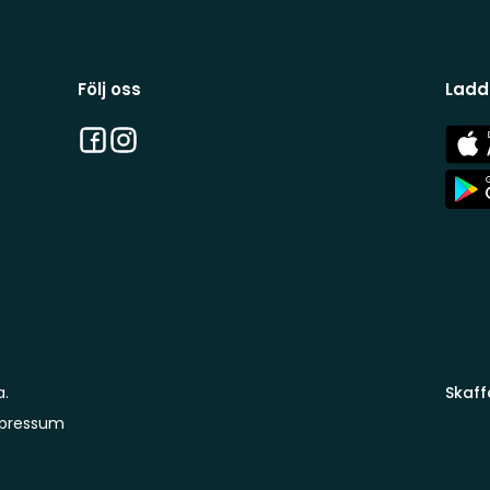
Följ oss
Ladd
Facebook
Instagram
App
Stor
App
Stor
a.
Skaff
pressum