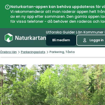
Naturkartan-appen kan behöva uppdateras för v
Vi rekommenderar att man raderar appen helt från si
av en ny app efter sommaren. Den gamla appen laddar
för vissa telefoner - då behöver den raderas och l
Utforska
Guider
Län
Kommuner
Bli medlem
Logga in
Örebro län
Parkeringsplats
Parkering, Tåsta