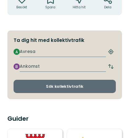
Besökt
Spara
Hitta hit
Dela
Ta dig hit med kollektivtrafik
Avresa
A
Hitta
närmaste
hållplats
Ankomst
B
Byt
avgångs-
och
ankomsthållp
Sök kollektivtrafik
Guider