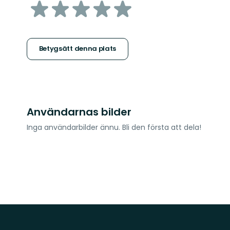
av
5
stjärnor
Betygsätt denna plats
Användarnas bilder
Inga användarbilder ännu. Bli den första att dela!