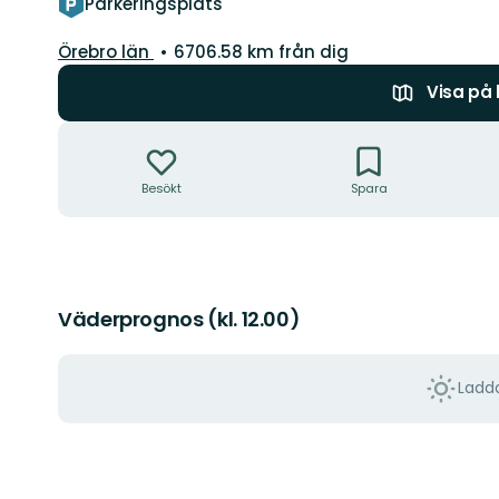
Parkeringsplats
Län:
Örebro län
6706.58 km från dig
Visa på
Åtgärder
Besökt
Spara
Väderprognos (kl. 12.00)
Ladda