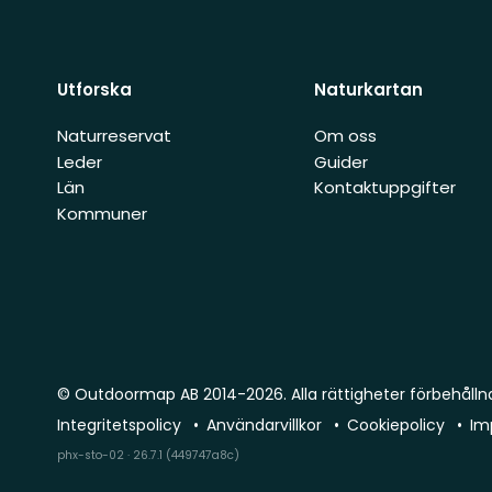
Utforska
Naturkartan
Naturreservat
Om oss
Leder
Guider
Län
Kontaktuppgifter
Kommuner
© Outdoormap AB 2014-2026. Alla rättigheter förbehålln
Integritetspolicy
Användarvillkor
Cookiepolicy
Im
phx-sto-02 · 26.7.1 (449747a8c)