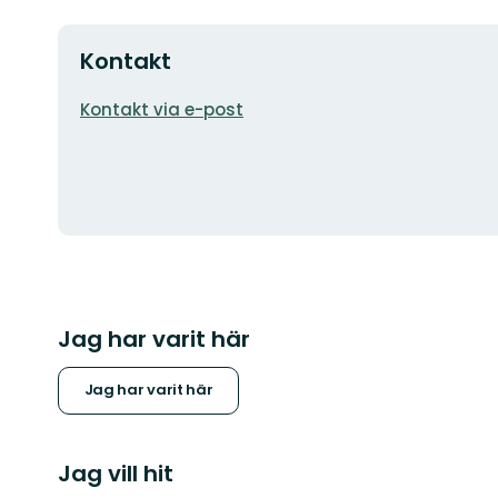
Kontakt
E-
Kontakt via e-post
postadress
Jag har varit här
Jag har varit här
Jag vill hit