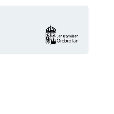
Organisationens
logotyp