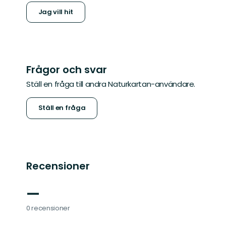
Jag vill hit
Frågor och svar
Ställ en fråga till andra Naturkartan-användare.
Ställ en fråga
Recensioner
—
0 recensioner