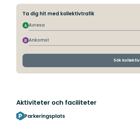
Ta dig hit med kollektivtrafik
Avresa
A
Ankomst
B
Sök kollektiv
Aktiviteter och faciliteter
Parkeringsplats