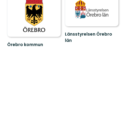
Länsstyrelsen Örebro
län
Örebro kommun
Välkommen
att
upptäcka
Örebro
kommuns
natur
och...