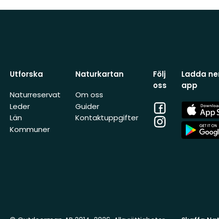
Utforska
Naturkartan
Följ
Ladda ner
oss
app
Naturreservat
Om oss
Facebook
App
Leder
Guider
Store
Län
Kontaktuppgifter
Instagram
App
Kommuner
Store