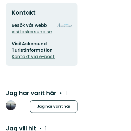
Kontakt
Adress
Organisationens
Besök vår webb
logotyp
visitaskersund.se
E-
VisitAskersund
postadress
Turistinformation
Kontakt via e-post
Jag har varit här
1
Jag har varit här
Jag vill hit
1