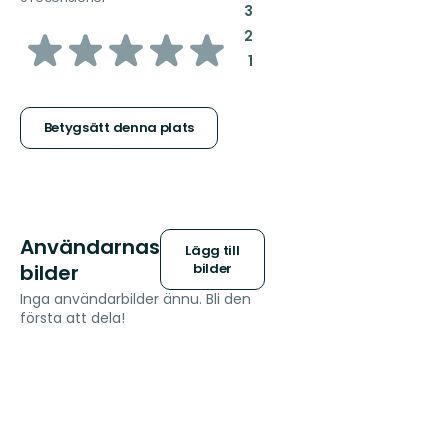
:
3
av
:
2
:
1
5
stjärnor
Betygsätt denna plats
Användarnas
Lägg till
bilder
bilder
Inga användarbilder ännu. Bli den
första att dela!