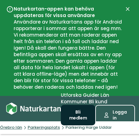
Naturkartan-appen kan behöva
Stän
uppdateras för vissa användare
Användare av Naturkartans app för Android
rapporterar i sommar att appen är seg mm.
Vi rekommenderar att man raderar appen
helt från sin telefon i så fall och laddar ned
igen! Då skall den fungera bättre. Den
befintliga appen skall ersättas av en ny app
efter sommaren. Den gamla appen laddar
all data för hela landet lokalt i appen (för
att klara offline-läge) men det innebär att
den blir för stor för vissa telefoner - då
behöver den raderas och laddas ned igen!
Utforska
Guider
Län
Kommuner
Bli kund
Bli
Logga
medlem
in
Örebro län
Parkeringsplats
Parkering Harge Uddar