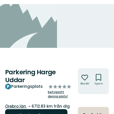
Parkering Harge
Åtgärder
Uddar
Besökt
Spara
Hitt
av
Parkeringsplats
hit
5
betygsätt
stjärnor
denna plats!
Län:
Örebro län
6712.83 km från dig