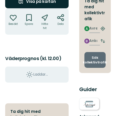
Ta dig hit
Visa på kartan
med
Åtgärder
kollektivtr
afik
Besökt
Spara
Hitta
Dela
Avresa
hit
A
Hitta
närmas
hållpla
Ankomst
B
Byt
avgång
och
ankomst
Sök
Väderprognos (kl. 12.00)
kollektivtrafik
Laddar...
Guider
Ta dig hit med