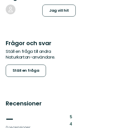
Jag vill hit
Frågor och svar
Ställ en fråga till andra
Naturkartan-användare.
Ställ en fråga
Recensioner
—
:
5
:
4
0 recensioner