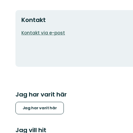
Kontakt
E-
Kontakt via e-post
postadress
Jag har varit här
Jag har varit här
Jag vill hit