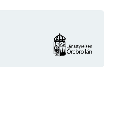
Organisationens
logotyp