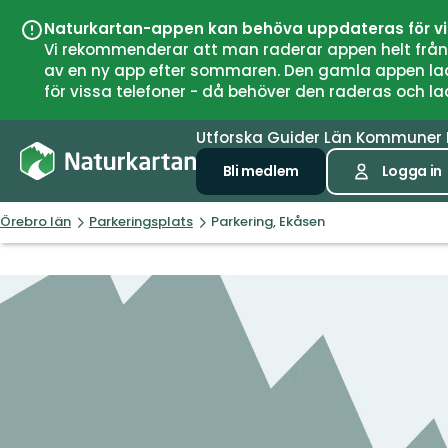
Naturkartan-appen kan behöva uppdateras för v
Vi rekommenderar att man raderar appen helt från si
av en ny app efter sommaren. Den gamla appen laddar
för vissa telefoner - då behöver den raderas och l
Utforska
Guider
Län
Kommuner
Bli medlem
Logga in
Örebro län
Parkeringsplats
Parkering, Ekåsen