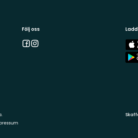
Följ oss
Ladd
Facebook
Instagram
App
Stor
App
Stor
a.
Skaff
pressum