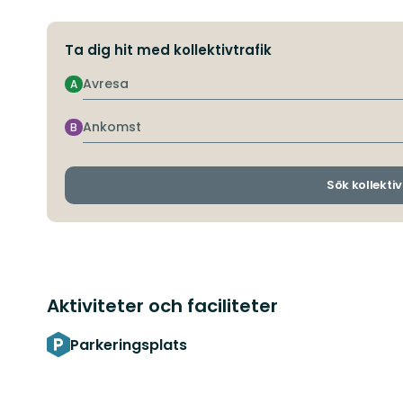
Ta dig hit med kollektivtrafik
Avresa
A
Ankomst
B
Sök kollektiv
Aktiviteter och faciliteter
Parkeringsplats