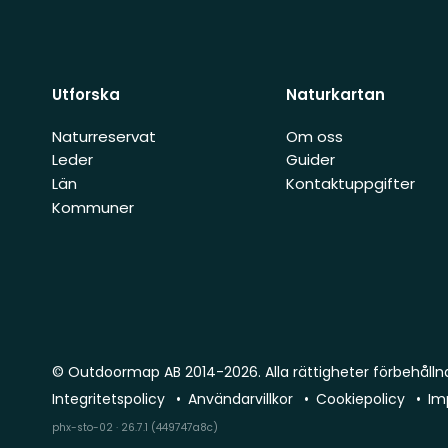
Utforska
Naturkartan
Naturreservat
Om oss
Leder
Guider
Län
Kontaktuppgifter
Kommuner
© Outdoormap AB 2014-2026. Alla rättigheter förbehålln
Integritetspolicy
Användarvillkor
Cookiepolicy
Im
phx-sto-02 · 26.7.1 (449747a8c)