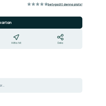
av
betygsätt denna plats!
5
stjärnor
 kartan
Hitta hit
Dela
r...