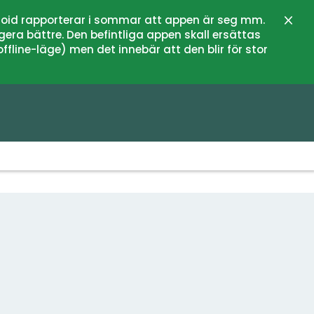
oid rapporterar i sommar att appen är seg mm.
Stän
gera bättre. Den befintliga appen skall ersättas
fline-läge) men det innebär att den blir för stor