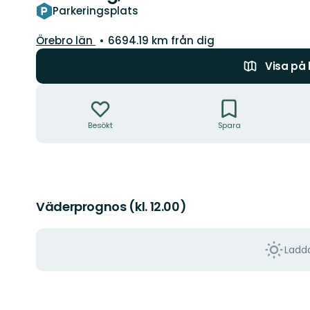
Parkeringsplats
Län:
Örebro län
6694.19 km från dig
Visa på
Åtgärder
Besökt
Spara
Väderprognos (kl. 12.00)
Ladda