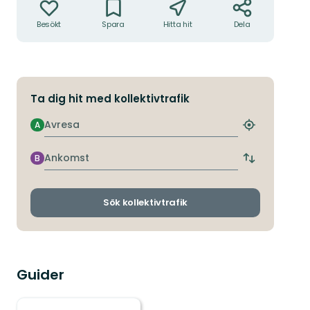
Besökt
Spara
Hitta hit
Dela
Ta dig hit med kollektivtrafik
Avresa
A
Hitta
närmaste
hållplats
Ankomst
B
Byt
avgångs-
och
ankomsthållp
Sök kollektivtrafik
Guider