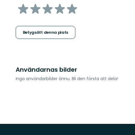
av
5
stjärnor
Betygsätt denna plats
Användarnas bilder
Inga användarbilder ännu. Bli den första att dela!