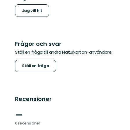
Jag vill hit
Frågor och svar
Ställ en fråga till andra Naturkartan-användare.
Ställ en fråga
Recensioner
—
0 recensioner