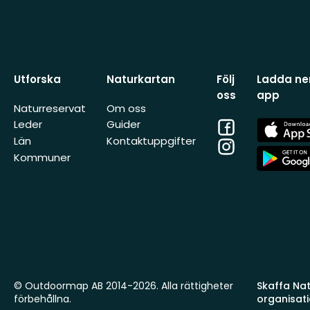
Utforska
Naturkartan
Följ
Ladda ner
oss
app
Naturreservat
Om oss
Facebook
App
Leder
Guider
Store
Län
Kontaktuppgifter
Instagram
App
Kommuner
Store
© Outdoormap AB 2014-2026. Alla rättigheter
Skaffa Natu
förbehållna.
organisat