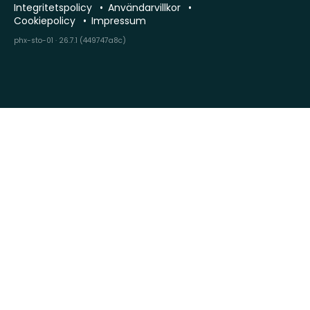
Integritetspolicy
Användarvillkor
Cookiepolicy
Impressum
phx-sto-01 · 26.7.1 (449747a8c)