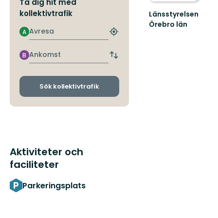
Ta dig hit med
kollektivtrafik
Länsstyrelsen
Örebro län
Avresa
A
Hitta
närmaste
hållplats
Ankomst
B
Byt
avgångs-
och
ankomsthållplatser
Sök kollektivtrafik
Aktiviteter och
faciliteter
Parkeringsplats