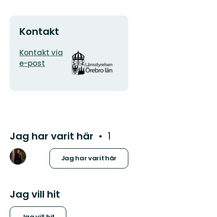
Kontakt
E-
Organisationens
Kontakt via
postadress
logotyp
e-post
Jag har varit här
1
Jag har varit här
Jag vill hit
Jag vill hit