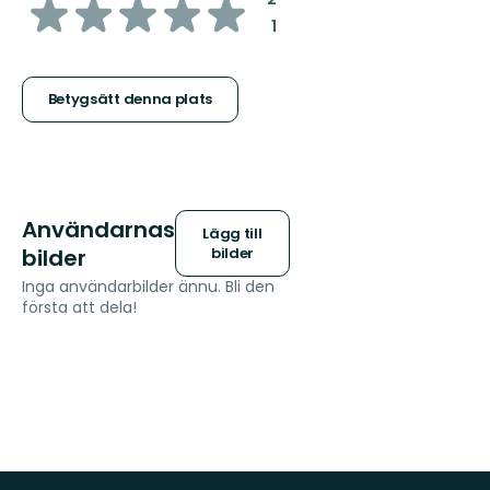
av
:
1
5
stjärnor
Betygsätt denna plats
Användarnas
Lägg till
bilder
bilder
Inga användarbilder ännu. Bli den
första att dela!