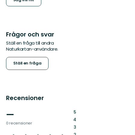
Frågor och svar
Ställ en fråga till andra
Naturkartan-användare.
Ställ en fråga
Recensioner
—
:
5
:
4
0 recensioner
:
3
:
2