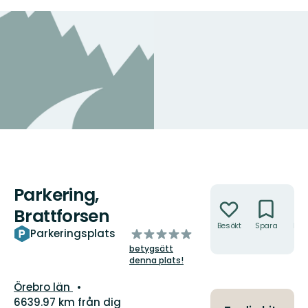
Parkering,
Åtgärder
Brattforsen
Besökt
Spara
Hitt
av
Parkeringsplats
hit
5
betygsätt
stjärnor
denna plats!
Län:
Örebro län
6639.97 km från dig