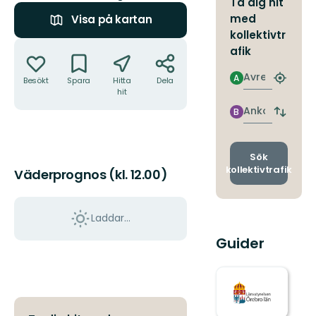
Ta dig hit
med
Visa på kartan
kollektivtr
Åtgärder
afik
Avresa
A
Besökt
Spara
Hitta
Dela
Hitta
hit
närmas
hållpla
Ankomst
B
Byt
avgång
och
ankomst
Sök
kollektivtrafik
Väderprognos (kl. 12.00)
Laddar...
Guider