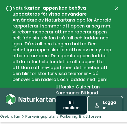
Naturkartan-appen kan behöva
Stän
uppdateras för vissa användare
Användare av Naturkartans app för Android
rapporterar i sommar att appen är seg mm.
Vi rekommenderar att man raderar appen
helt från sin telefon i så fall och laddar ned
igen! Då skall den fungera bättre. Den
befintliga appen skall ersättas av en ny app
efter sommaren. Den gamla appen laddar
all data för hela landet lokalt i appen (för
att klara offline-läge) men det innebär att
den blir för stor för vissa telefoner - då
behöver den raderas och laddas ned igen!
Utforska
Guider
Län
Kommuner
Bli kund
Bli
Logga
medlem
in
Örebro län
Parkeringsplats
Parkering, Brattforsen