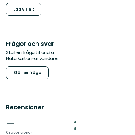
Jag vill hit
Frågor och svar
Ställ en fråga till andra
Naturkartan-användare.
Ställ en fråga
Recensioner
—
:
5
:
4
0 recensioner