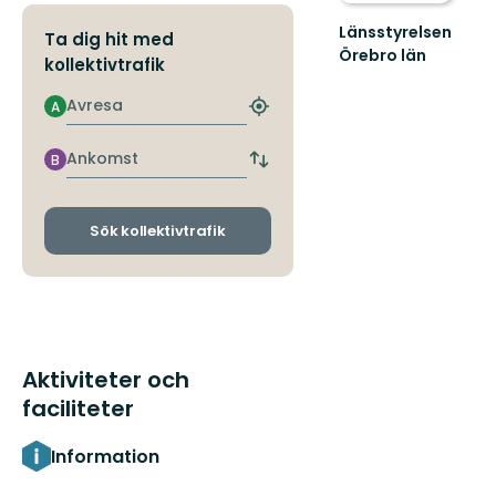
Länsstyrelsen
Ta dig hit med
Örebro län
kollektivtrafik
Avresa
A
Hitta
närmaste
hållplats
Ankomst
B
Byt
avgångs-
och
ankomsthållplatser
Sök kollektivtrafik
Aktiviteter och
faciliteter
Information