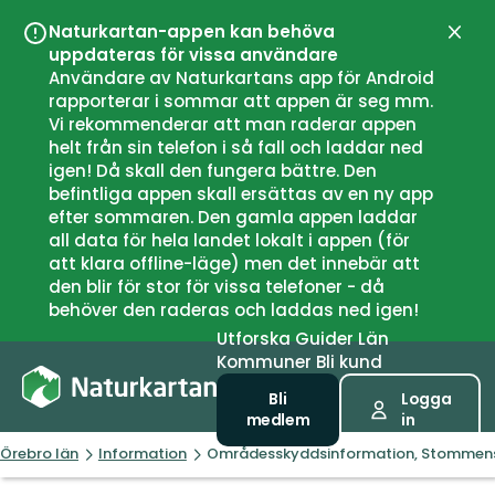
Naturkartan-appen kan behöva
Stän
uppdateras för vissa användare
Användare av Naturkartans app för Android
rapporterar i sommar att appen är seg mm.
Vi rekommenderar att man raderar appen
helt från sin telefon i så fall och laddar ned
igen! Då skall den fungera bättre. Den
befintliga appen skall ersättas av en ny app
efter sommaren. Den gamla appen laddar
all data för hela landet lokalt i appen (för
att klara offline-läge) men det innebär att
den blir för stor för vissa telefoner - då
behöver den raderas och laddas ned igen!
Utforska
Guider
Län
Kommuner
Bli kund
Bli
Logga
medlem
in
Örebro län
Information
Områdesskyddsinformation, Stommen