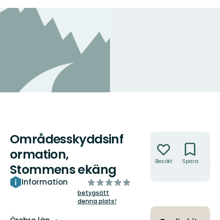
Områdesskyddsinf
Åtgärder
ormation,
Besökt
Spara
Hitt
Stommens ekäng
hit
av
Information
5
betygsätt
denna plats!
stjärnor
Län: