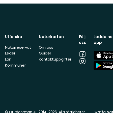
Utforska
Naturkartan
Följ
Ladda ner
oss
app
Naturreservat
Om oss
Facebook
App
Leder
Guider
Store
Län
Kontaktuppgifter
Instagram
App
Kommuner
Store
© Outdoormap AB 2014-2026. Alla rättigheter
Skaffa Natu