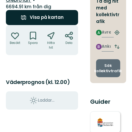
Örebro län
Ta dig hit
6694.91 km från dig
med
kollektivtr
Visa på kartan
afik
Åtgärder
Avresa
A
Hitta
närmas
Besökt
Spara
Hitta
Dela
hållpla
Ankomst
B
hit
Byt
avgång
och
ankomst
Sök
kollektivtrafik
Väderprognos (kl. 12.00)
Laddar...
Guider