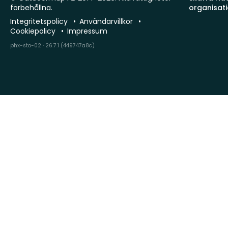
förbehållna.
organisat
Integritetspolicy
Användarvillkor
Cookiepolicy
Impressum
phx-sto-02 · 26.7.1 (449747a8c)