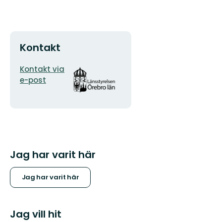
Kontakt
E-
Organisationens
Kontakt via
postadress
logotyp
e-post
Jag har varit här
Jag har varit här
Jag vill hit