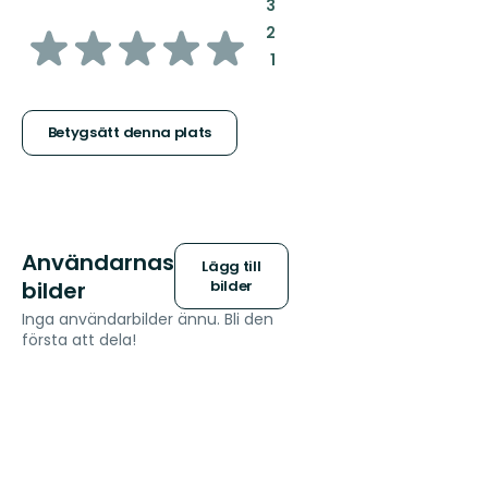
:
3
av
:
2
:
1
5
stjärnor
Betygsätt denna plats
Användarnas
Lägg till
bilder
bilder
Inga användarbilder ännu. Bli den
första att dela!