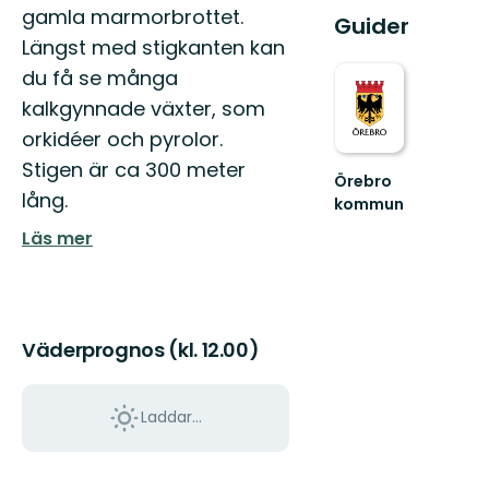
gamla marmorbrottet.
Guider
Längst med stigkanten kan
du få se många
kalkgynnade växter, som
orkidéer och pyrolor.
Stigen är ca 300 meter
Örebro
lång.
kommun
Välkommen
Läs mer
att
upptäcka
Örebro
kommuns
natur
Väderprognos (kl. 12.00)
och...
Laddar...