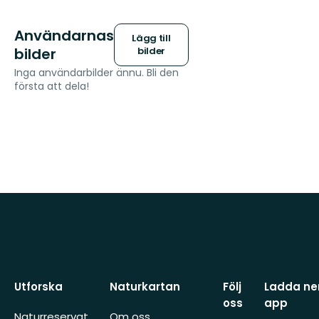
Användarnas
Lägg till
bilder
bilder
Inga användarbilder ännu. Bli den
första att dela!
Utforska
Naturkartan
Följ
Ladda ner
oss
app
Naturreservat
Om oss