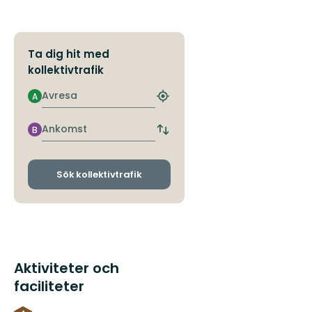
Ta dig hit med
kollektivtrafik
Avresa
A
Hitta
närmaste
hållplats
Ankomst
B
Byt
avgångs-
och
ankomsthållplatser
Sök kollektivtrafik
Aktiviteter och
faciliteter