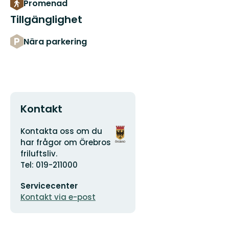
Promenad
Tillgänglighet
Nära parkering
Kontakt
Adress
Organisationens
Kontakta oss om du
logotyp
har frågor om Örebros
friluftsliv.
Tel: 019-211000
E-
Servicecenter
postadress
Kontakt via e-post