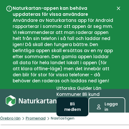
Naturkartan-appen kan behöva
Stän
uppdateras för vissa användare
Användare av Naturkartans app för Android
rapporterar i sommar att appen är seg mm.
Vi rekommenderar att man raderar appen
helt från sin telefon i så fall och laddar ned
igen! Då skall den fungera bättre. Den
befintliga appen skall ersättas av en ny app
efter sommaren. Den gamla appen laddar
all data för hela landet lokalt i appen (för
att klara offline-läge) men det innebär att
den blir för stor för vissa telefoner - då
behöver den raderas och laddas ned igen!
Utforska
Guider
Län
Kommuner
Bli kund
Bli
Logga
medlem
in
Örebro län
Promenad
Nastastigen