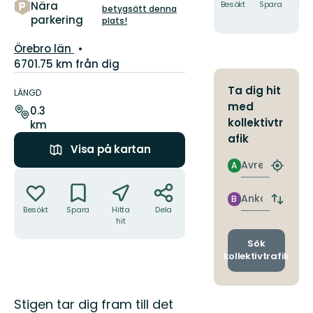
5
Nära
Besökt
Spara
Hitt
betygsätt denna
hit
parkering
stjärnor
plats!
Län:
Örebro län
6701.75 km från dig
Information
Ta dig hit
om
LÄNGD
med
leden
0.3
kollektivtr
km
afik
Visa på kartan
Avresa
A
Hitta
Åtgärder
närmas
hållpla
Ankomst
B
Byt
Besökt
Spara
Hitta
Dela
avgång
hit
och
ankomst
Sök
kollektivtrafik
Beskrivning
Stigen tar dig fram till det