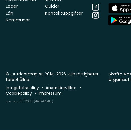
Facebook
App
Leder
Guider
Store
Län
Kontaktuppgifter
Instagram
App
Kommuner
Store
© Outdoormap AB 2014-2026. Alla rättigheter
Skaffa Natu
förbehållna.
organisat
Integritetspolicy
Användarvillkor
Cookiepolicy
Impressum
phx-sto-01 · 26.7.1 (449747a8c)