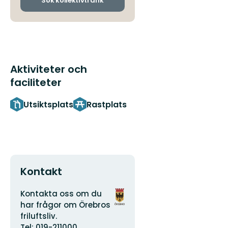
Sök kollektivtrafik
Aktiviteter och
faciliteter
Utsiktsplats
Rastplats
Kontakt
Adress
Organisationens
Kontakta oss om du
logotyp
har frågor om Örebros
friluftsliv.
Tel: 019-211000