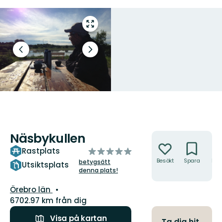
Gå
till
helskärmsläge
Föregående
Nästa
bild
bildspel
Näsbykullen
Åtgärder
av
Rastplats
5
Besökt
Spara
Hitt
betygsätt
Utsiktsplats
hit
denna plats!
stjärnor
Län:
Örebro län
6702.97 km från dig
Visa på kartan
Ta dig hit