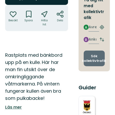
med
Åtgärder
kollektivtr
afik
Besökt
Spara
Hitta
Dela
hit
Avresa
A
Hitta
närmas
hållpla
Ankomst
B
Byt
avgång
och
Beskrivning
Rastplats med bänkbord
ankomst
Sök
kollektivtrafik
upp på en kulle. Här har
man fin utsikt över de
omkringliggande
våtmarkerna. På vintern
Guider
fungerar kullen även bra
som pulkabacke!
Läs mer