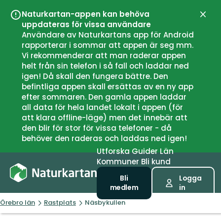
Naturkartan-appen kan behöva
Stän
uppdateras för vissa användare
Användare av Naturkartans app för Android
rapporterar i sommar att appen är seg mm.
Vi rekommenderar att man raderar appen
helt från sin telefon i så fall och laddar ned
igen! Då skall den fungera bättre. Den
befintliga appen skall ersättas av en ny app
efter sommaren. Den gamla appen laddar
all data för hela landet lokalt i appen (för
att klara offline-läge) men det innebär att
den blir för stor för vissa telefoner - då
behöver den raderas och laddas ned igen!
Utforska
Guider
Län
Kommuner
Bli kund
Bli
Logga
medlem
in
Örebro län
Rastplats
Näsbykullen