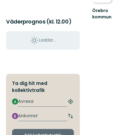
Örebro
kommun
Väderprognos (kl. 12.00)
Välkommen
att
upptäcka
Örebro
Laddar...
kommuns
natur
och...
Ta dig hit med
kollektivtrafik
Avresa
A
Hitta
närmaste
hållplats
Ankomst
B
Byt
avgångs-
och
ankomsthållplatser