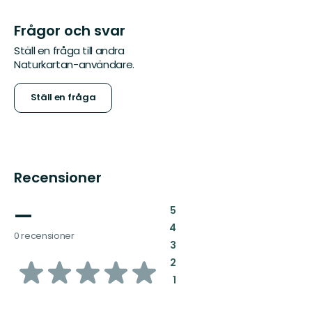
Frågor och svar
Ställ en fråga till andra
Naturkartan-användare.
Ställ en fråga
Recensioner
—
:
5
:
4
0 recensioner
:
3
av
:
2
:
1
5