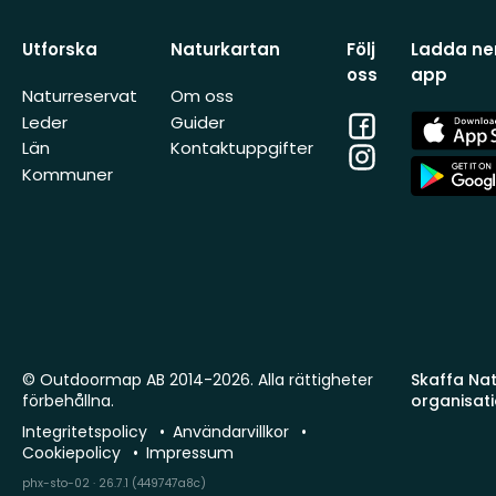
Utforska
Naturkartan
Följ
Ladda ner
oss
app
Naturreservat
Om oss
Facebook
App
Leder
Guider
Store
Län
Kontaktuppgifter
Instagram
App
Kommuner
Store
© Outdoormap AB 2014-2026. Alla rättigheter
Skaffa Natu
förbehållna.
organisat
Integritetspolicy
Användarvillkor
Cookiepolicy
Impressum
phx-sto-02 · 26.7.1 (449747a8c)