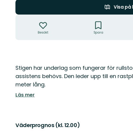
Visa på
Åtgärder
Besökt
Spara
Beskrivning
Stigen har underlag som fungerar för rullst
assistens behövs. Den leder upp till en rastp
meter lång.
Läs mer
Väderprognos (kl. 12.00)