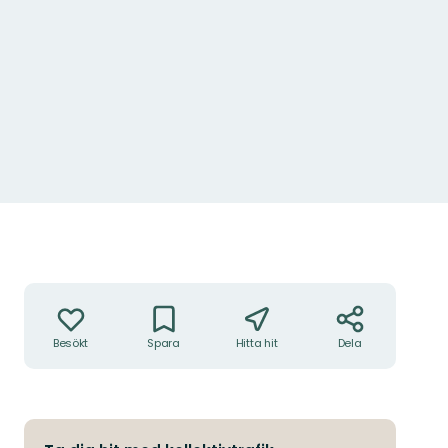
Åtgärder
Besökt
Spara
Hitta hit
Dela