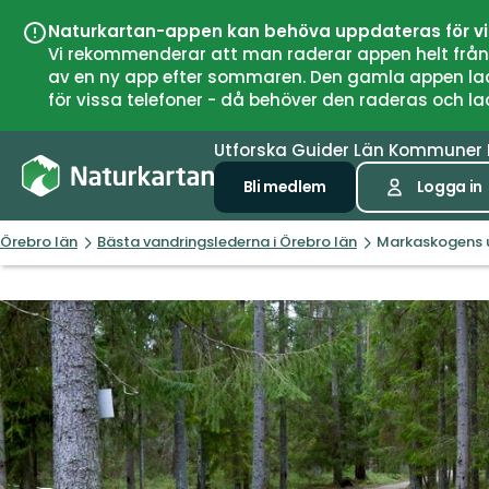
Naturkartan-appen kan behöva uppdateras för v
Vi rekommenderar att man raderar appen helt från si
av en ny app efter sommaren. Den gamla appen laddar
för vissa telefoner - då behöver den raderas och l
Utforska
Guider
Län
Kommuner
Bli medlem
Logga in
Örebro län
Bästa vandringslederna i Örebro län
Markaskogens u