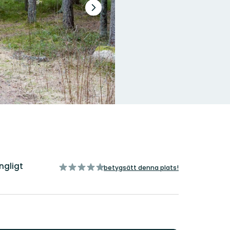
Nästa
bildspel
ngligt
av
betygsätt denna plats!
5
stjärnor