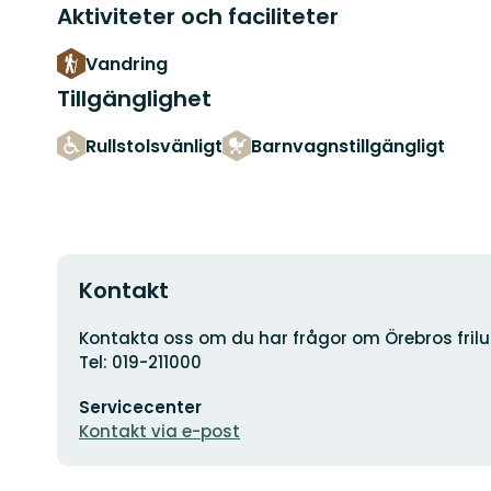
Aktiviteter och faciliteter
Vandring
Tillgänglighet
Rullstolsvänligt
Barnvagnstillgängligt
Kontakt
Adress
Kontakta oss om du har frågor om Örebros friluf
Tel: 019-211000
E-
Servicecenter
postadress
Kontakt via e-post