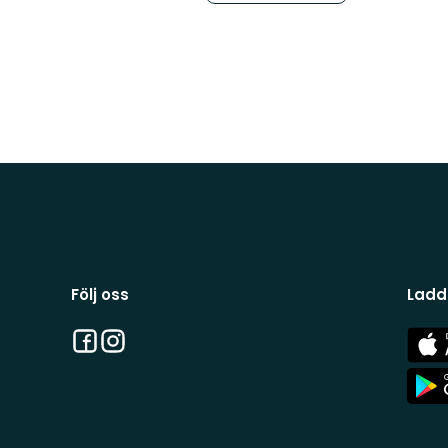
Följ oss
Ladd
Facebook
Instagram
App
Stor
App
Stor