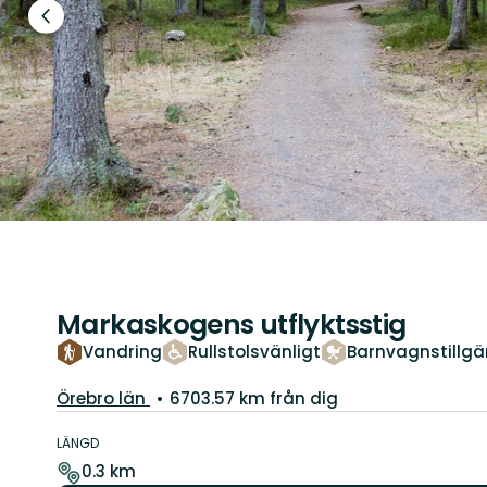
Föregående
bild
Markaskogens utflyktsstig
Vandring
Rullstolsvänligt
Barnvagnstillgä
Län:
Örebro län
6703.57 km från dig
Information
om
LÄNGD
leden
0.3 km