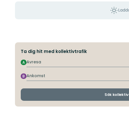
Ladda
Ta dig hit med kollektivtrafik
Avresa
A
Ankomst
B
Sök kollektiv