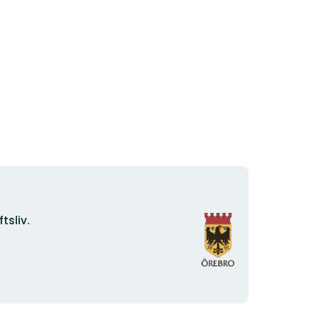
Organisationens
tsliv.
logotyp