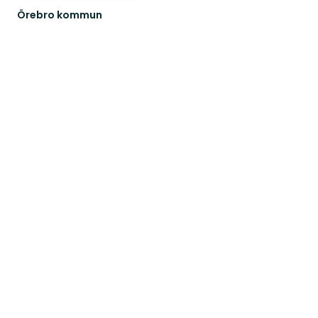
Örebro kommun
Välkommen
att
upptäcka
Örebro
kommuns
natur
och...