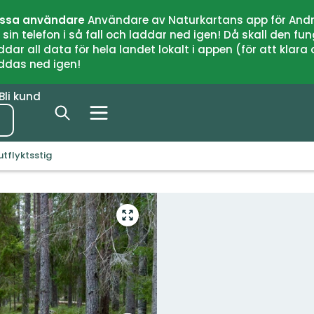
issa användare
Användare av Naturkartans app för Andr
n telefon i så fall och laddar ned igen! Då skall den fun
 all data för hela landet lokalt i appen (för att klara of
addas ned igen!
Bli kund
tflyktsstig
Gå
till
helskärmsläge