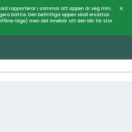
oid rapporterar i sommar att appen är seg mm.
Stän
gera bättre. Den befintliga appen skall ersättas
fline-läge) men det innebär att den blir för stor