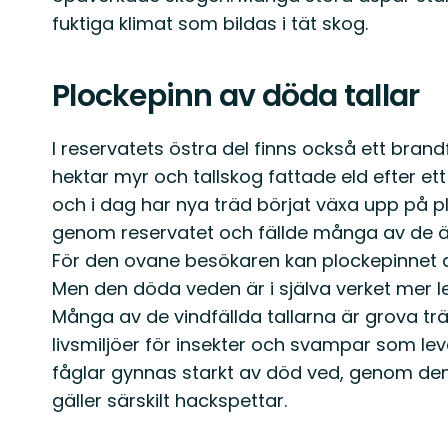
fuktiga klimat som bildas i tät skog.
Plockepinn av döda tallar
I reservatets östra del finns också ett bran
hektar myr och tallskog fattade eld efter ett
och i dag har nya träd börjat växa upp på 
genom reservatet och fällde många av de äl
För den ovane besökaren kan plockepinnet 
Men den döda veden är i själva verket mer l
Många av de vindfällda tallarna är grova träd
livsmiljöer för insekter och svampar som le
fåglar gynnas starkt av död ved, genom den
gäller särskilt hackspettar.