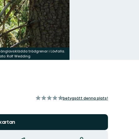
änglavsklädda trädgrenar i Lövfalla.
oto: Rolf Wedding
av
betygsätt denna plats!
5
stjärnor
 kartan