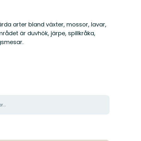
rda arter bland växter, mossor, lavar,
ådet är duvhök, järpe, spillkråka,
ogsmesar.
r...