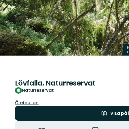
H
F
Lövfalla, Naturreservat
Naturreservat
Län:
Örebro län
Visa på
Åtgärder