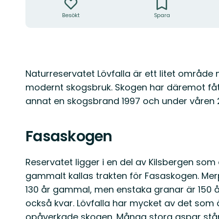
Besökt
Spara
Beskrivning
Naturreservatet Lövfalla är ett litet områ
modernt skogsbruk. Skogen har däremot fåt
annat en skogsbrand 1997 och under våren
Fasaskogen
Reservatet ligger i en del av Kilsbergen som
gammalt kallas trakten för Fasaskogen. Mer
130 år gammal, men enstaka granar är 150 år
också kvar. Lövfalla har mycket av det som
opåverkade skogen. Många stora aspar står k