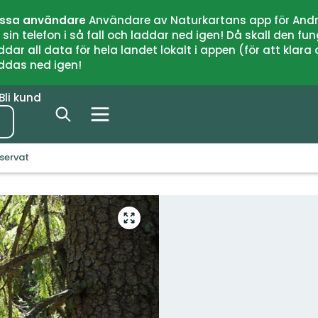
issa användare
Användare av Naturkartans app för Andr
n telefon i så fall och laddar ned igen! Då skall den fun
 all data för hela landet lokalt i appen (för att klara of
addas ned igen!
Bli kund
eservat
Gå
till
helskärmsläge