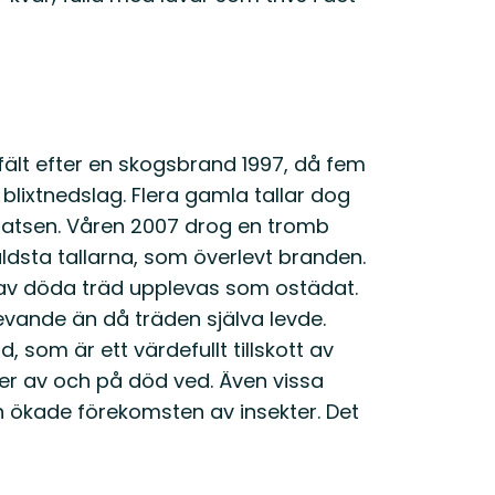
dfält efter en skogsbrand 1997, då fem
 blixtnedslag. Flera gamla tallar dog
platsen. Våren 2007 drog en tromb
dsta tallarna, som överlevt branden.
av döda träd upplevas som ostädat.
evande än då träden själva levde.
, som är ett värdefullt tillskott av
ver av och på död ved. Även vissa
 ökade förekomsten av insekter. Det