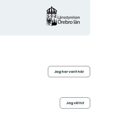
Organisationens
logotyp
Jag har varit här
Jag vill hit