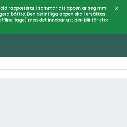
oid rapporterar i sommar att appen är seg mm.
Stän
gera bättre. Den befintliga appen skall ersättas
fline-läge) men det innebär att den blir för stor