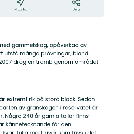
Hitta hit
Dela
de med gammelskog, opåverkad av
t utstå många prövningar, bland
 2007 drog en tromb genom området.
 är extremt rik på stora block. Sedan
parten av granskogen i reservatet är
. Några 240 år gamla tallar finns
 är kännetecknande för den
var, fulla med lavar som trivs i det