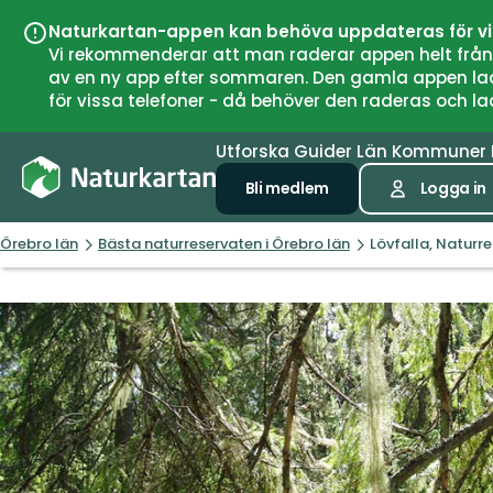
Naturkartan-appen kan behöva uppdateras för v
Vi rekommenderar att man raderar appen helt från si
av en ny app efter sommaren. Den gamla appen laddar
för vissa telefoner - då behöver den raderas och l
Utforska
Guider
Län
Kommuner
Bli medlem
Logga in
Örebro län
Bästa naturreservaten i Örebro län
Lövfalla, Naturr