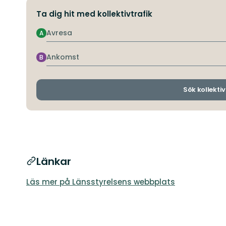
Ta dig hit med kollektivtrafik
Avresa
A
Ankomst
B
Sök kollektiv
Länkar
Läs mer på Länsstyrelsens webbplats