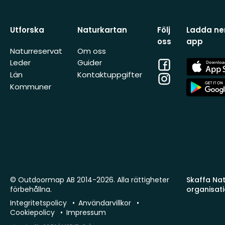
Utforska
Naturkartan
Följ
Ladda ner
oss
app
Naturreservat
Om oss
Facebook
App
Leder
Guider
Store
Län
Kontaktuppgifter
Instagram
App
Kommuner
Store
© Outdoormap AB 2014-2026. Alla rättigheter
Skaffa Natu
förbehållna.
organisat
Integritetspolicy
Användarvillkor
Cookiepolicy
Impressum