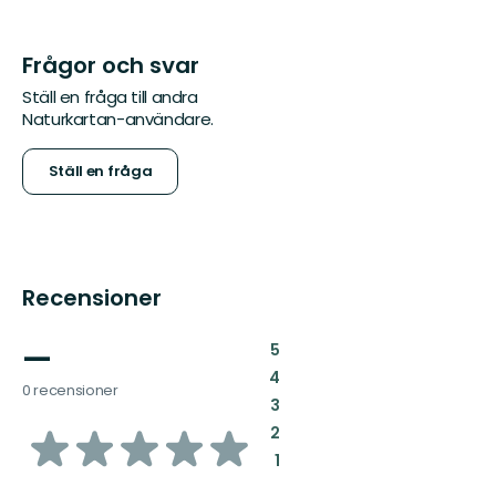
Frågor och svar
Ställ en fråga till andra
Naturkartan-användare.
Ställ en fråga
Recensioner
—
:
5
:
4
0 recensioner
:
3
av
:
2
:
1
5