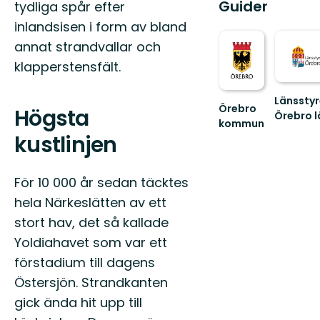
Guider
tydliga spår efter
inlandsisen i form av bland
annat strandvallar och
klapperstensfält.
Länsstyr
Örebro
Högsta
Örebro l
kommun
Välkommen
kustlinjen
att
upptäcka
Örebro
För 10 000 år sedan täcktes
kommuns
hela Närkeslätten av ett
natur
och...
stort hav, det så kallade
Yoldiahavet som var ett
förstadium till dagens
Östersjön. Strandkanten
gick ända hit upp till