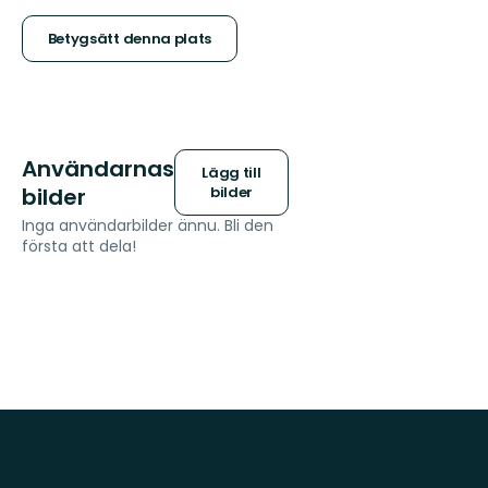
stjärnor
Betygsätt denna plats
Användarnas
Lägg till
bilder
bilder
Inga användarbilder ännu. Bli den
första att dela!