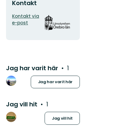
Kontakt
E-
Organisationens
Kontakt via
postadress
logotyp
e-post
Jag har varit här
1
Jag har varit här
Jag vill hit
1
Jag vill hit