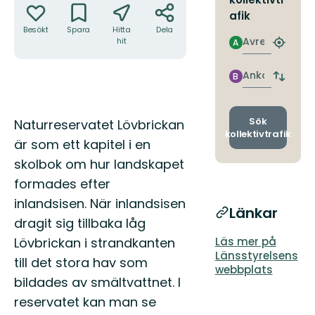
afik
Besökt
Spara
Hitta
Dela
Avresa
hit
A
Hitta
närmas
hållpla
Ankomst
B
Byt
avgång
och
ankomst
Beskrivning
Sök
Naturreservatet Lövbrickan
kollektivtrafik
är som ett kapitel i en
skolbok om hur landskapet
formades efter
inlandsisen. När inlandsisen
Länkar
dragit sig tillbaka låg
Lövbrickan i strandkanten
Läs mer på
Länsstyrelsens
till det stora hav som
webbplats
bildades av smältvattnet. I
reservatet kan man se