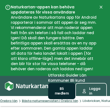
Naturkartan-appen kan behöva
Stän
uppdateras för vissa användare
Användare av Naturkartans app för Android
rapporterar i sommar att appen är seg mm.
Vi rekommenderar att man raderar appen
helt från sin telefon i så fall och laddar ned
igen! Då skall den fungera bättre. Den
befintliga appen skall ersättas av en ny app
efter sommaren. Den gamla appen laddar
all data för hela landet lokalt i appen (för
att klara offline-läge) men det innebär att
den blir för stor för vissa telefoner - då
behöver den raderas och laddas ned igen!
Utforska
Guider
Län
Kommuner
Bli kund
Bli
Logga
medlem
in
Örebro län
Bästa naturreservaten i Örebro län
Lövbrickan, Natu