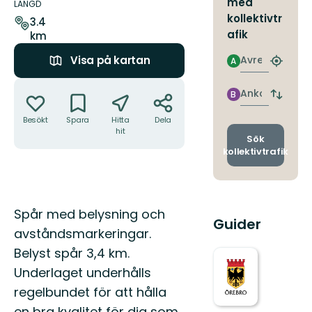
med
om
LÄNGD
leden
kollektivtr
3.4
afik
km
Avresa
Visa på kartan
A
Hitta
närmas
Åtgärder
hållpla
Ankomst
B
Byt
avgång
Besökt
Spara
Hitta
Dela
och
hit
ankomst
Sök
kollektivtrafik
Beskrivning
Spår med belysning och
Guider
avståndsmarkeringar.
Belyst spår 3,4 km.
Underlaget underhålls
regelbundet för att hålla
en bra kvalitet för dig som