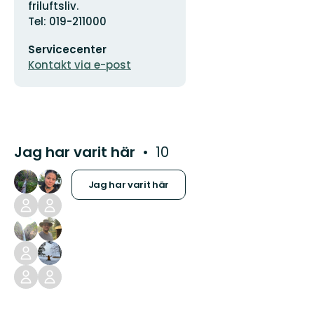
friluftsliv.
Tel: 019-211000
E-
Servicecenter
postadress
Kontakt via e-post
Jag har varit här
10
Jag har varit här