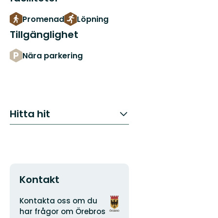
Promenad
Löpning
Tillgänglighet
Nära parkering
Hitta hit
Kontakt
Adress
Organisationens
Kontakta oss om du
logotyp
har frågor om Örebros