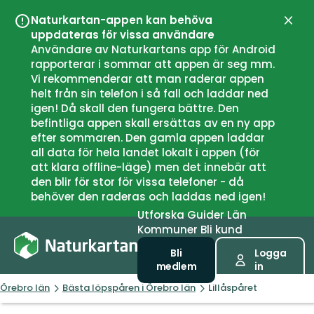
Naturkartan-appen kan behöva
Stän
uppdateras för vissa användare
Användare av Naturkartans app för Android
rapporterar i sommar att appen är seg mm.
Vi rekommenderar att man raderar appen
helt från sin telefon i så fall och laddar ned
igen! Då skall den fungera bättre. Den
befintliga appen skall ersättas av en ny app
efter sommaren. Den gamla appen laddar
all data för hela landet lokalt i appen (för
att klara offline-läge) men det innebär att
den blir för stor för vissa telefoner - då
behöver den raderas och laddas ned igen!
Utforska
Guider
Län
Kommuner
Bli kund
Bli
Logga
medlem
in
Örebro län
Bästa löpspåren i Örebro län
Lillåspåret