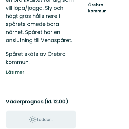
Örebro
vill löpa/jogga. Sly och
kommun
högt gräs hålls nere i
Välkommen
att
spårets omedelbara
upptäcka
närhet. Spåret har en
Örebro
kommuns
anslutning till Venaspåret.
natur
och...
Spåret sköts av Örebro
kommun.
Läs mer
Väderprognos (kl. 12.00)
Laddar...