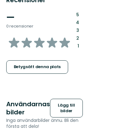
—
:
5
:
4
0 recensioner
:
3
av
:
2
:
1
5
stjärnor
Betygsätt denna plats
Användarnas
Lägg till
bilder
bilder
Inga användarbilder ännu. Bli den
första att dela!