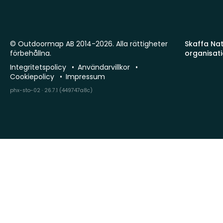
© Outdoormap AB 2014-2026. Alla rättigheter
Skaffa Natu
förbehållna.
organisat
Integritetspolicy
Användarvillkor
Cookiepolicy
Impressum
phx-sto-02 · 26.7.1 (449747a8c)