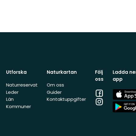
Utforska
Naturkartan
Följ
Ladda ner
oss
app
Naturreservat
Om oss
Facebook
App
Leder
Guider
Store
Län
Kontaktuppgifter
Instagram
App
Kommuner
Store