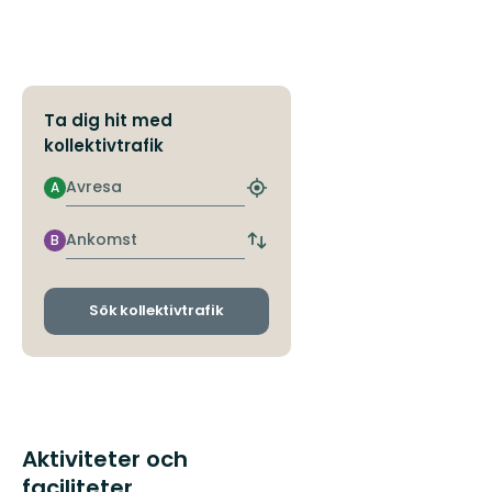
Ta dig hit med
kollektivtrafik
Avresa
A
Hitta
närmaste
hållplats
Ankomst
B
Byt
avgångs-
och
ankomsthållplatser
Sök kollektivtrafik
Aktiviteter och
faciliteter