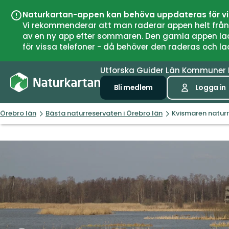
Naturkartan-appen kan behöva uppdateras för v
Vi rekommenderar att man raderar appen helt från si
av en ny app efter sommaren. Den gamla appen laddar
för vissa telefoner - då behöver den raderas och l
Utforska
Guider
Län
Kommuner
Bli medlem
Logga in
Örebro län
Bästa naturreservaten i Örebro län
Kvismaren natur