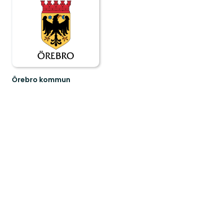
Örebro kommun
Välkommen
att
upptäcka
Örebro
kommuns
natur
och...