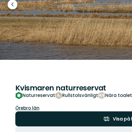
Föregående
bild
Kvismaren naturreservat
Naturreservat
Rullstolsvänligt
Nära toalet
Län:
Örebro län
Visa på
Åtgärder