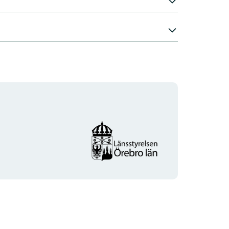
Organisationens
logotyp