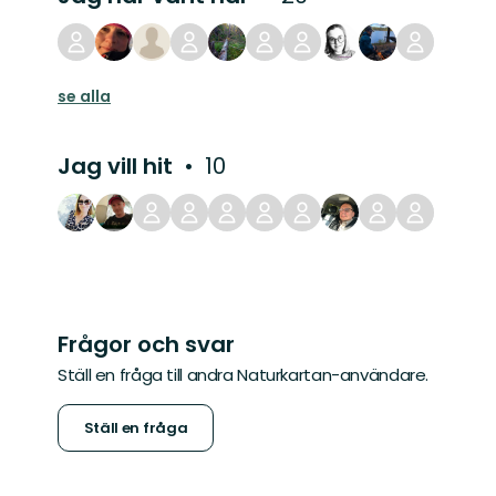
se alla
Jag vill hit
10
Frågor och svar
Ställ en fråga till andra Naturkartan-användare.
Ställ en fråga