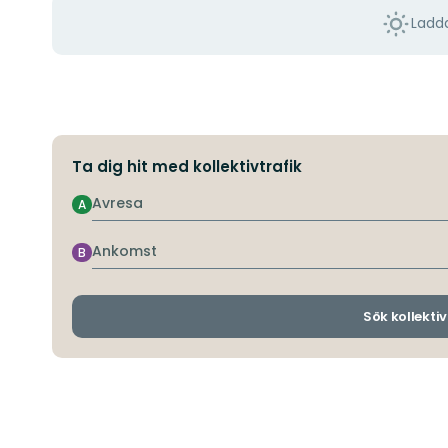
Ladda
Ta dig hit med kollektivtrafik
Avresa
A
Ankomst
B
Sök kollektiv