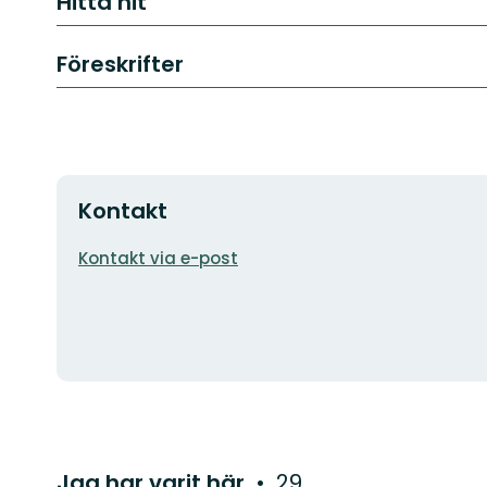
Hitta hit
Föreskrifter
Kontakt
E-
Kontakt via e-post
postadress
Jag har varit här
29