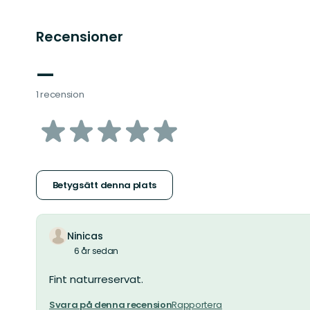
Recensioner
—
1 recension
av
5
stjärnor
Betygsätt denna plats
Ninicas
6 år sedan
Fint naturreservat.
Svara på denna recension
Rapportera