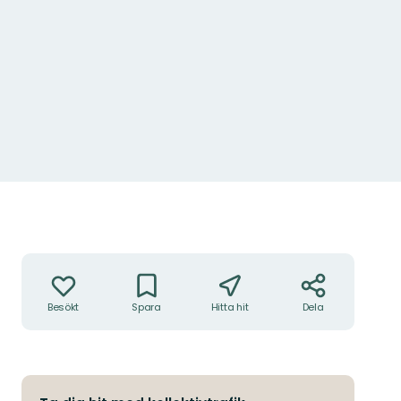
Foto: Per Wedholm
Åtgärder
Besökt
Spara
Hitta hit
Dela