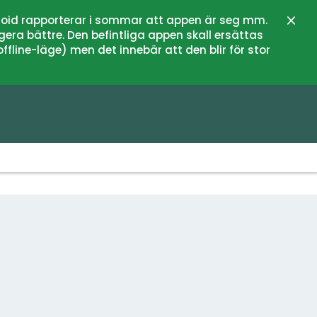
oid rapporterar i sommar att appen är seg mm.
Stän
gera bättre. Den befintliga appen skall ersättas
fline-läge) men det innebär att den blir för stor