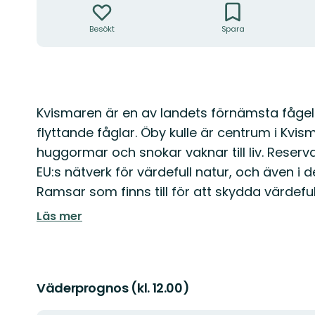
Besökt
Spara
Beskrivning
Kvismaren är en av landets förnämsta fåg
flyttande fåglar. Öby kulle är centrum i Kvi
huggormar och snokar vaknar till liv. Reser
EU:s nätverk för värdefull natur, och även i
Ramsar som finns till för att skydda värdefu
Läs mer
Väderprognos (kl. 12.00)