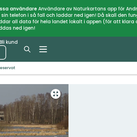
issa användare
Användare av Naturkartans app för Andr
n telefon i så fall och laddar ned igen! Då skall den fun
 all data för hela landet lokalt i appen (för att klara of
addas ned igen!
Bli kund
reservat
Gå
till
helskärmsläge