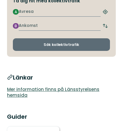
Ta dig hit med kollektivtrafik
Avresa
A
Hitta
närmaste
hållplats
Ankomst
B
Byt
avgångs-
och
ankomsthållp
Sök kollektivtrafik
Länkar
Mer information finns på Länsstyrelsens
hemsida
Guider