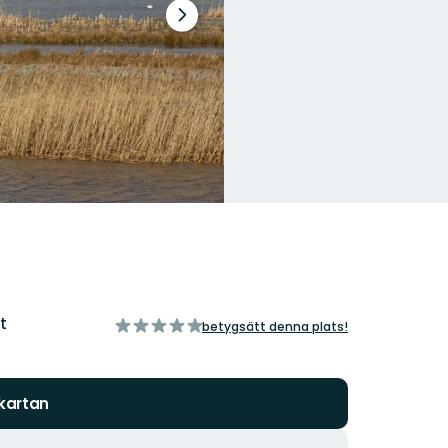
Nästa
bildspel
t
av
betygsätt denna plats!
5
stjärnor
 kartan