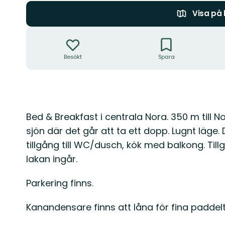
Visa på
Åtgärder
Besökt
Spara
Beskrivning
Bed & Breakfast i centrala Nora. 350 m till N
sjön där det går att ta ett dopp. Lugnt läge
tillgång till WC/dusch, kök med balkong. Till
lakan ingår.
Parkering finns.
Kanandensare finns att låna för fina paddelt