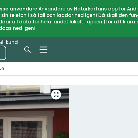
issa användare
Användare av Naturkartans app för Andr
n telefon i så fall och laddar ned igen! Då skall den fun
 all data för hela landet lokalt i appen (för att klara of
addas ned igen!
Bli kund
6h
Gå
till
helskärmsläge