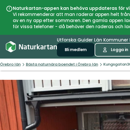
Naturkartan-appen kan behöva uppdateras för v
Vi rekommenderar att man raderar appen helt från si
av en ny app efter sommaren. Den gamla appen laddar
för vissa telefoner - då behöver den raderas och l
Utforska
Guider
Län
Kommuner
Bli medlem
Logga in
Örebro län
Bästa naturnära boendet i Örebro län
Kungsgatan3