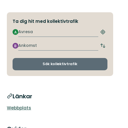
Ta dig hit med kollektivtrafik
Avresa
A
Hitta
närmaste
hållplats
Ankomst
B
Byt
avgångs-
och
ankomsthållp
Sök kollektivtrafik
Länkar
Webbplats