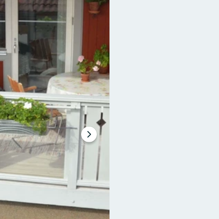
Nästa
bildspel