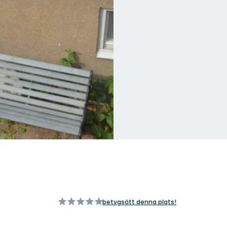
av
betygsätt denna plats!
5
stjärnor