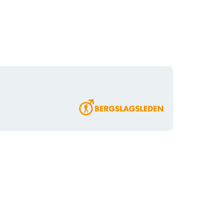
Organisationens
logotyp