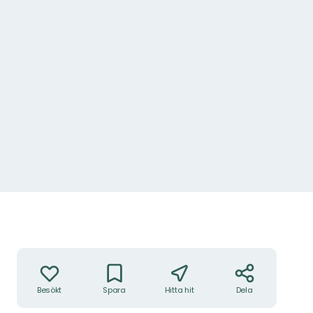
Åtgärder
Besökt
Spara
Hitta hit
Dela