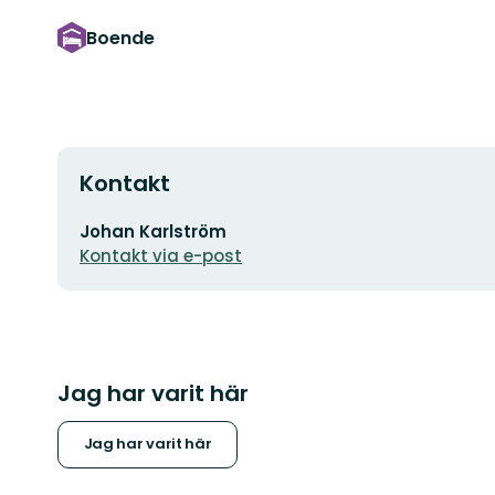
Boende
Kontakt
E-
Johan Karlström
postadress
Kontakt via e-post
Jag har varit här
Jag har varit här