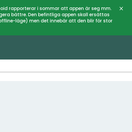
oid rapporterar i sommar att appen är seg mm.
Stän
gera bättre. Den befintliga appen skall ersättas
fline-läge) men det innebär att den blir för stor