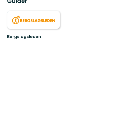
Guider
Bergslagsleden
Välkommen
till
Bergslagsleden!