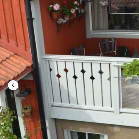
Föregående
bild