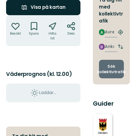
med
Visa på kartan
kollektivtr
Åtgärder
afik
Avresa
A
Besökt
Spara
Hitta
Dela
Hitta
hit
närmas
hållpla
Ankomst
B
Byt
avgång
och
ankomst
Sök
kollektivtrafik
Väderprognos (kl. 12.00)
Laddar...
Guider