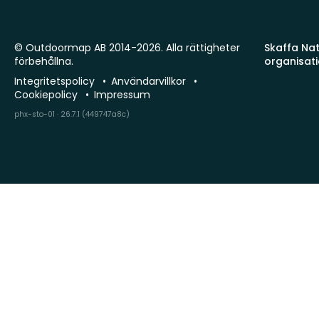
© Outdoormap AB 2014-2026. Alla rättigheter
Skaffa Natu
förbehållna.
organisat
Integritetspolicy
Användarvillkor
Cookiepolicy
Impressum
phx-sto-01 · 26.7.1 (449747a8c)