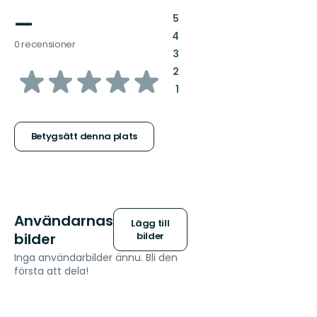
—
:
5
:
4
0 recensioner
:
3
av
:
2
:
1
5
stjärnor
Betygsätt denna plats
Användarnas
Lägg till
bilder
bilder
Inga användarbilder ännu. Bli den
första att dela!