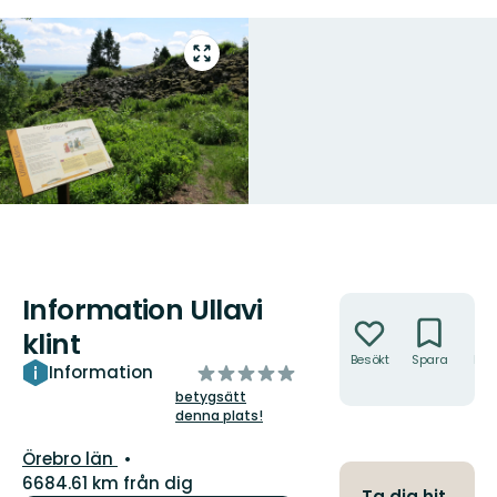
Gå
till
helskärmsläge
Information Ullavi
Åtgärder
klint
Besökt
Spara
Hitt
av
Information
hit
5
betygsätt
denna plats!
stjärnor
Län:
Örebro län
6684.61 km från dig
Ta dig hit