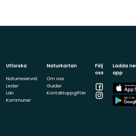
Utforska
Naturkartan
Följ
Ladda ner
oss
app
Naturreservat
Om oss
Facebook
App
Leder
Guider
Store
Län
Kontaktuppgifter
Instagram
App
Kommuner
Store