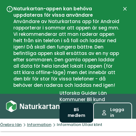
Naturkartan-appen kan behöva
Stän
uppdateras för vissa användare
Användare av Naturkartans app för Android
rapporterar i sommar att appen är seg mm.
Vi rekommenderar att man raderar appen
helt från sin telefon i så fall och laddar ned
igen! Då skall den fungera bättre. Den
befintliga appen skall ersättas av en ny app
efter sommaren. Den gamla appen laddar
all data för hela landet lokalt i appen (för
att klara offline-läge) men det innebär att
den blir för stor för vissa telefoner - då
behöver den raderas och laddas ned igen!
Utforska
Guider
Län
Kommuner
Bli kund
Bli
Logga
medlem
in
Örebro län
Information
Information Ullavi klint