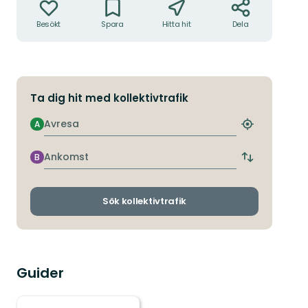
Besökt
Spara
Hitta hit
Dela
Ta dig hit med kollektivtrafik
Avresa
A
Hitta
närmaste
hållplats
Ankomst
B
Byt
avgångs-
och
ankomsthållp
Sök kollektivtrafik
Guider