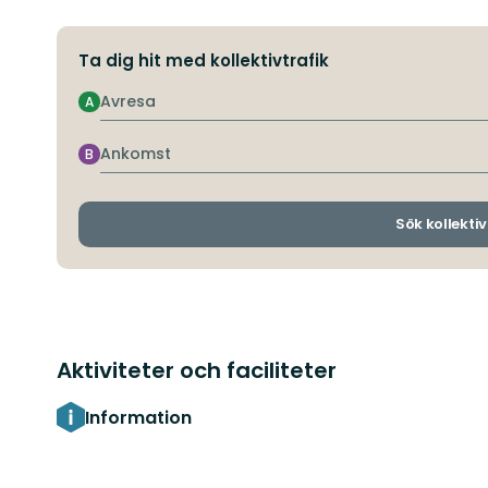
Ta dig hit med kollektivtrafik
Avresa
A
Ankomst
B
Sök kollektiv
Aktiviteter och faciliteter
Information