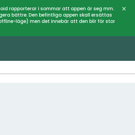
oid rapporterar i sommar att appen är seg mm.
Stän
gera bättre. Den befintliga appen skall ersättas
fline-läge) men det innebär att den blir för stor