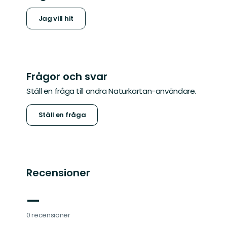
Jag vill hit
Frågor och svar
Ställ en fråga till andra Naturkartan-användare.
Ställ en fråga
Recensioner
—
0 recensioner