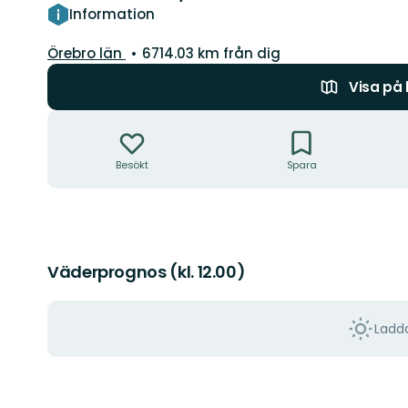
Information
Län:
Örebro län
6714.03 km från dig
Visa på
Åtgärder
Besökt
Spara
Väderprognos (kl. 12.00)
Ladda