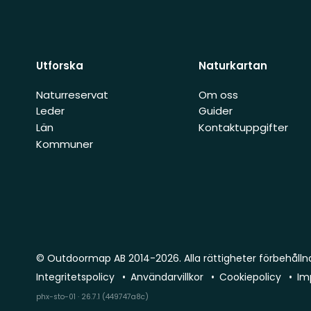
Utforska
Naturkartan
Naturreservat
Om oss
Leder
Guider
Län
Kontaktuppgifter
Kommuner
© Outdoormap AB 2014-2026. Alla rättigheter förbehålln
Integritetspolicy
Användarvillkor
Cookiepolicy
Im
phx-sto-01 · 26.7.1 (449747a8c)