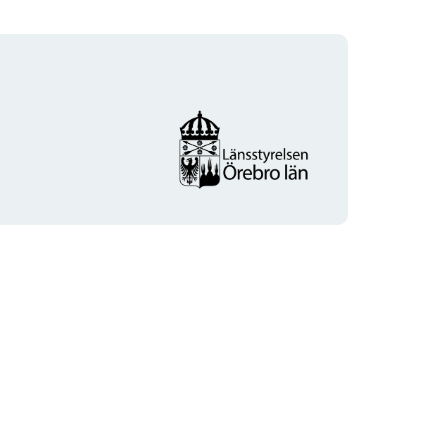
Organisationens
logotyp