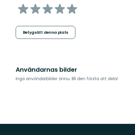
av
5
stjärnor
Betygsätt denna plats
Användarnas bilder
Inga användarbilder ännu. Bli den första att dela!