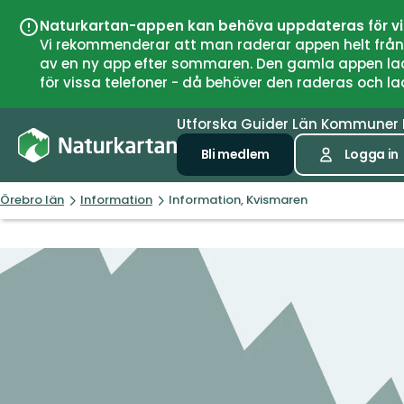
Naturkartan-appen kan behöva uppdateras för v
Vi rekommenderar att man raderar appen helt från si
av en ny app efter sommaren. Den gamla appen laddar
för vissa telefoner - då behöver den raderas och l
Utforska
Guider
Län
Kommuner
Bli medlem
Logga in
Örebro län
Information
Information, Kvismaren