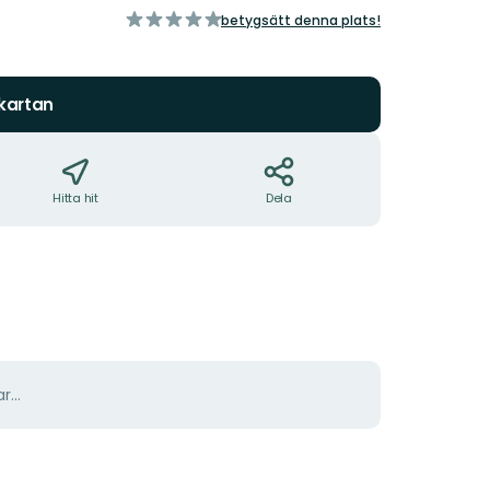
av
betygsätt denna plats!
5
stjärnor
 kartan
Hitta hit
Dela
r...