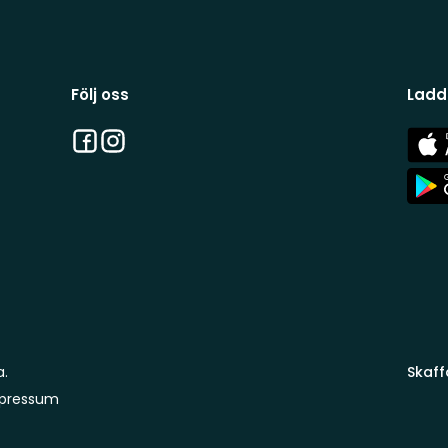
Följ oss
Ladd
Facebook
Instagram
App
Stor
App
Stor
a.
Skaff
pressum