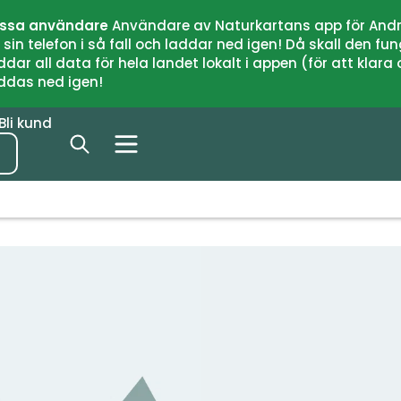
issa användare
Användare av Naturkartans app för Andr
n telefon i så fall och laddar ned igen! Då skall den fun
 all data för hela landet lokalt i appen (för att klara of
addas ned igen!
Bli kund