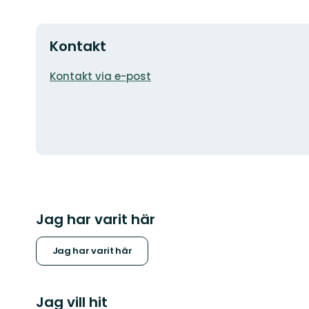
Kontakt
E-
Kontakt via e-post
postadress
Jag har varit här
Jag har varit här
Jag vill hit