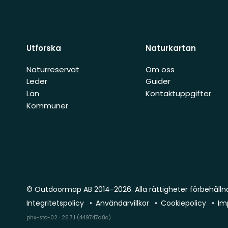
Utforska
Naturkartan
Naturreservat
Om oss
Leder
Guider
Län
Kontaktuppgifter
Kommuner
© Outdoormap AB 2014-2026. Alla rättigheter förbehålln
Integritetspolicy
Användarvillkor
Cookiepolicy
Im
phx-sto-02 · 26.7.1 (449747a8c)