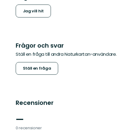
Jag vill hit
Frågor och svar
Ställ en fråga till andra Naturkartan-användare.
Ställ en fråga
Recensioner
—
0 recensioner