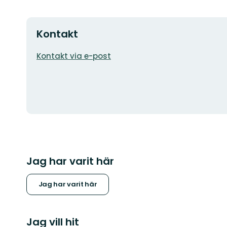
Kontakt
E-
Kontakt via e-post
postadress
Jag har varit här
Jag har varit här
Jag vill hit