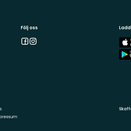
Följ oss
Ladd
Facebook
Instagram
App
Stor
App
Stor
a.
Skaff
pressum