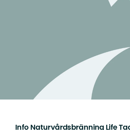
Info Naturvårdsbränning Life Ta