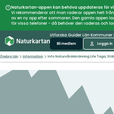
Naturkartan-appen kan behöva uppdateras för v
Vi rekommenderar att man raderar appen helt från si
av en ny app efter sommaren. Den gamla appen laddar
för vissa telefoner - då behöver den raderas och l
Utforska
Guider
Län
Kommuner
Bli medlem
Logga in
Örebro län
Information
Info Naturvårdsbränning Life Taga, St