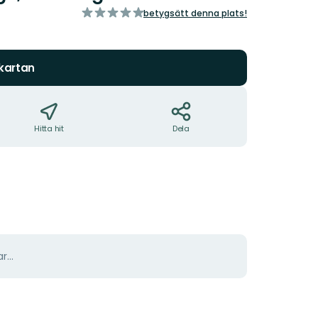
av
betygsätt denna plats!
5
stjärnor
 kartan
Hitta hit
Dela
r...