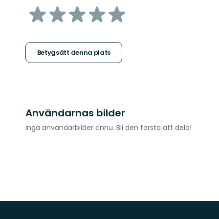
av
5
stjärnor
Betygsätt denna plats
Användarnas bilder
Inga användarbilder ännu. Bli den första att dela!