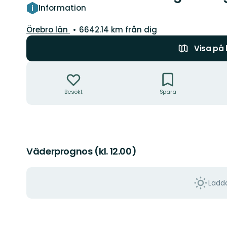
Information
Län:
Örebro län
6642.14 km från dig
Visa på
Åtgärder
Besökt
Spara
Väderprognos (kl. 12.00)
Ladda