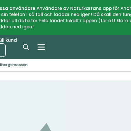
issa användare
Användare av Naturkartans app för Andr
n telefon i så fall och laddar ned igen! Då skall den fun
 all data för hela landet lokalt i appen (för att klara of
addas ned igen!
Bli kund
ällbergsmossen