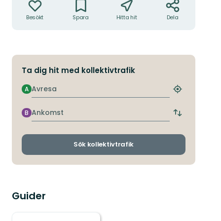
Besökt
Spara
Hitta hit
Dela
Ta dig hit med kollektivtrafik
Avresa
A
Hitta
närmaste
hållplats
Ankomst
B
Byt
avgångs-
och
ankomsthållp
Sök kollektivtrafik
Guider