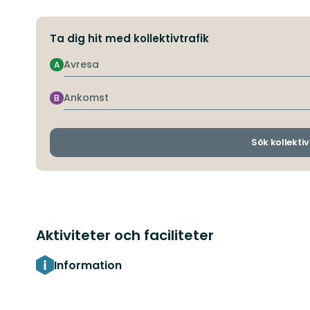
Ta dig hit med kollektivtrafik
Avresa
A
Ankomst
B
Sök kollektiv
Aktiviteter och faciliteter
Information