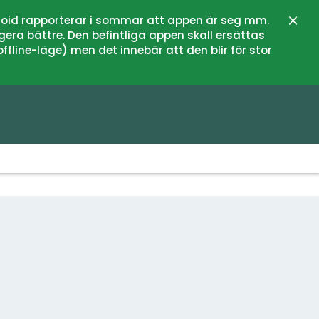
oid rapporterar i sommar att appen är seg mm.
Stän
gera bättre. Den befintliga appen skall ersättas
fline-läge) men det innebär att den blir för stor