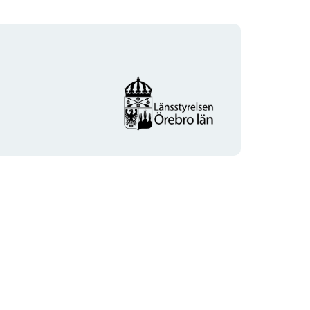
Organisationens
logotyp