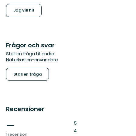
Jag vill hit
Frågor och svar
Ställ en fråga till andra
Naturkartan-användare.
Ställ en fråga
Recensioner
—
:
5
:
4
1 recension