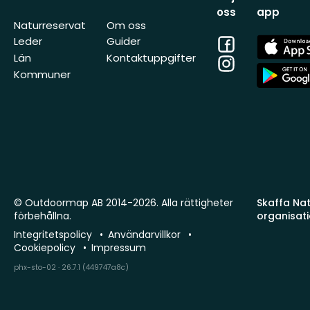
oss
app
Naturreservat
Om oss
Facebook
App
Leder
Guider
Store
Län
Kontaktuppgifter
Instagram
App
Kommuner
Store
© Outdoormap AB 2014-2026. Alla rättigheter
Skaffa Natu
förbehållna.
organisat
Integritetspolicy
Användarvillkor
Cookiepolicy
Impressum
phx-sto-02 · 26.7.1 (449747a8c)