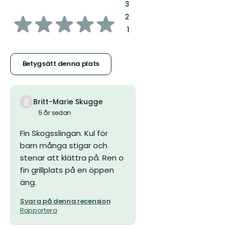
:
3
av
:
2
:
1
5
stjärnor
Betygsätt denna plats
Britt-Marie Skugge
5 år sedan
Fin Skogsslingan. Kul för
barn många stigar och
stenar att klättra på. Ren o
fin grillplats på en öppen
äng.
Svara på denna recension
Rapportera