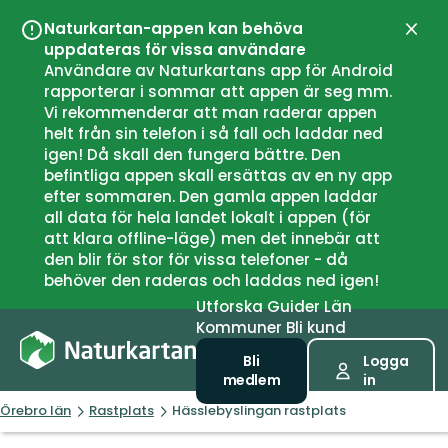
Naturkartan-appen kan behöva
Stän
uppdateras för vissa användare
Användare av Naturkartans app för Android
rapporterar i sommar att appen är seg mm.
Vi rekommenderar att man raderar appen
helt från sin telefon i så fall och laddar ned
igen! Då skall den fungera bättre. Den
befintliga appen skall ersättas av en ny app
efter sommaren. Den gamla appen laddar
all data för hela landet lokalt i appen (för
att klara offline-läge) men det innebär att
den blir för stor för vissa telefoner - då
behöver den raderas och laddas ned igen!
Utforska
Guider
Län
Kommuner
Bli kund
Bli
Logga
medlem
in
Örebro län
Rastplats
Hässlebyslingan rastplats