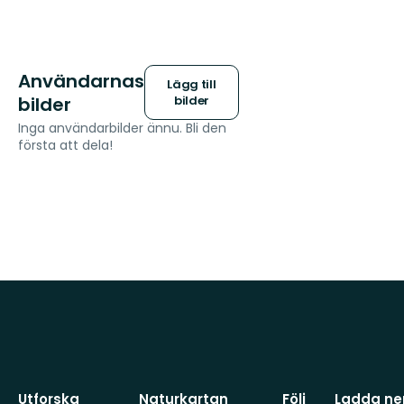
Användarnas
Lägg till
bilder
bilder
Inga användarbilder ännu. Bli den
första att dela!
Utforska
Naturkartan
Följ
Ladda ner