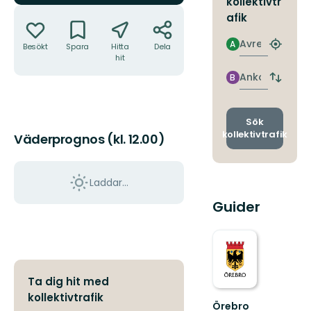
kollektivtr
Åtgärder
afik
Avresa
A
Besökt
Spara
Hitta
Dela
Hitta
hit
närmas
hållpla
Ankomst
B
Byt
avgång
och
ankomst
Sök
kollektivtrafik
Väderprognos (kl. 12.00)
Laddar...
Guider
Ta dig hit med
kollektivtrafik
Örebro