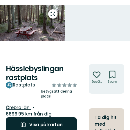
Gå
till
helskärmsläge
Hässlebyslingan
Åtgärder
rastplats
Besökt
Spara
Hitt
av
Rastplats
hit
5
betygsätt denna
plats!
stjärnor
Län:
Örebro län
6696.95 km från dig
Ta dig hit
med
Visa på kartan