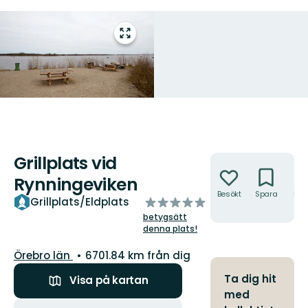
Gå
till
helskärmsläge
Grillplats vid
Åtgärder
Rynningeviken
Besökt
Spara
Hitt
av
Grillplats/Eldplats
hit
5
betygsätt
stjärnor
denna plats!
Län:
Örebro län
6701.84 km från dig
Ta dig hit
Visa på kartan
med
Åtgärder