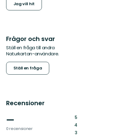
Jag vill hit
Frågor och svar
Ställ en fråga till andra
Naturkartan-användare.
Ställ en fråga
Recensioner
—
:
5
:
4
0 recensioner
:
3