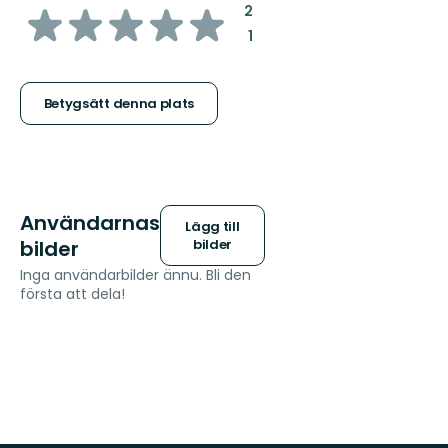
av
:
2
:
1
5
stjärnor
Betygsätt denna plats
Användarnas
Lägg till
bilder
bilder
Inga användarbilder ännu. Bli den
första att dela!