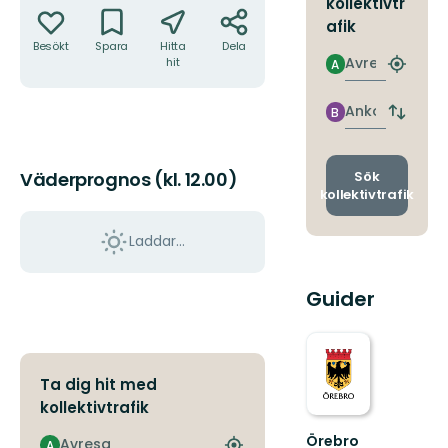
kollektivtr
afik
Besökt
Spara
Hitta
Dela
Avresa
hit
A
Hitta
närmas
hållpla
Ankomst
B
Byt
avgång
och
ankomst
Sök
Väderprognos (kl. 12.00)
kollektivtrafik
Laddar...
Guider
Ta dig hit med
kollektivtrafik
Örebro
Avresa
A