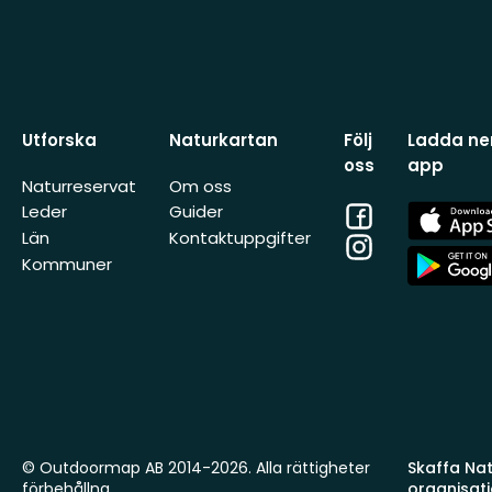
Utforska
Naturkartan
Följ
Ladda ner
oss
app
Naturreservat
Om oss
Facebook
App
Leder
Guider
Store
Län
Kontaktuppgifter
Instagram
App
Kommuner
Store
© Outdoormap AB 2014-2026. Alla rättigheter
Skaffa Natu
förbehållna.
organisat