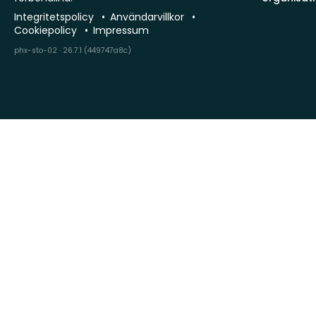
Integritetspolicy
Användarvillkor
Cookiepolicy
Impressum
phx-sto-02 · 26.7.1 (449747a8c)