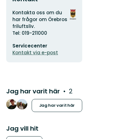
Adress
Organisationens
Kontakta oss om du
logotyp
har frågor om Örebros
friluftsliv.
Tel: 019-211000
E-
Servicecenter
postadress
Kontakt via e-post
Jag har varit här
2
Jag har varit här
Jag vill hit