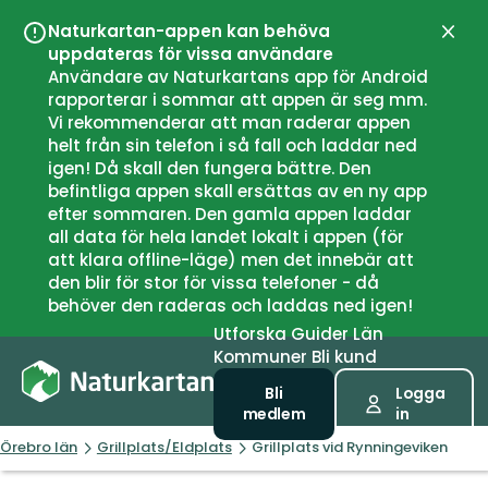
Naturkartan-appen kan behöva
Stän
uppdateras för vissa användare
Användare av Naturkartans app för Android
rapporterar i sommar att appen är seg mm.
Vi rekommenderar att man raderar appen
helt från sin telefon i så fall och laddar ned
igen! Då skall den fungera bättre. Den
befintliga appen skall ersättas av en ny app
efter sommaren. Den gamla appen laddar
all data för hela landet lokalt i appen (för
att klara offline-läge) men det innebär att
den blir för stor för vissa telefoner - då
behöver den raderas och laddas ned igen!
Utforska
Guider
Län
Kommuner
Bli kund
Bli
Logga
medlem
in
Örebro län
Grillplats/Eldplats
Grillplats vid Rynningeviken