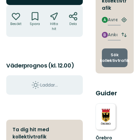
kollektivtr
Åtgärder
afik
Avresa
A
Hitta
Besökt
Spara
Hitta
Dela
närmas
hit
hållpla
Ankomst
B
Byt
avgång
och
ankomst
Sök
kollektivtrafik
Väderprognos (kl. 12.00)
Laddar...
Guider
Ta dig hit med
kollektivtrafik
Örebro