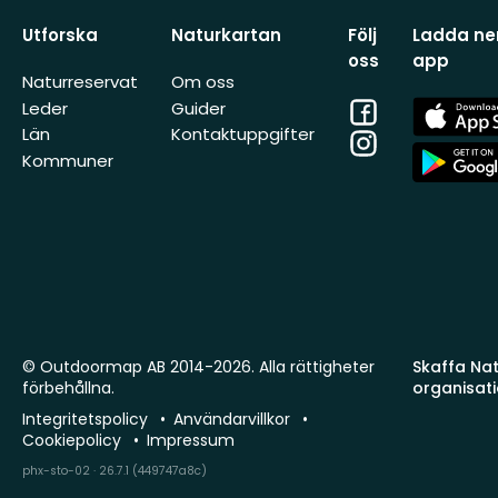
Utforska
Naturkartan
Följ
Ladda ner
oss
app
Naturreservat
Om oss
Facebook
App
Leder
Guider
Store
Län
Kontaktuppgifter
Instagram
App
Kommuner
Store
© Outdoormap AB 2014-2026. Alla rättigheter
Skaffa Natu
förbehållna.
organisat
Integritetspolicy
Användarvillkor
Cookiepolicy
Impressum
phx-sto-02 · 26.7.1 (449747a8c)