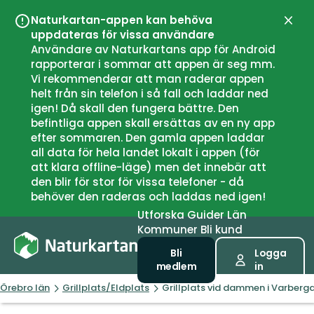
Naturkartan-appen kan behöva
Stän
uppdateras för vissa användare
Användare av Naturkartans app för Android
rapporterar i sommar att appen är seg mm.
Vi rekommenderar att man raderar appen
helt från sin telefon i så fall och laddar ned
igen! Då skall den fungera bättre. Den
befintliga appen skall ersättas av en ny app
efter sommaren. Den gamla appen laddar
all data för hela landet lokalt i appen (för
att klara offline-läge) men det innebär att
den blir för stor för vissa telefoner - då
behöver den raderas och laddas ned igen!
Utforska
Guider
Län
Kommuner
Bli kund
Bli
Logga
medlem
in
Örebro län
Grillplats/Eldplats
Grillplats vid dammen i Varber