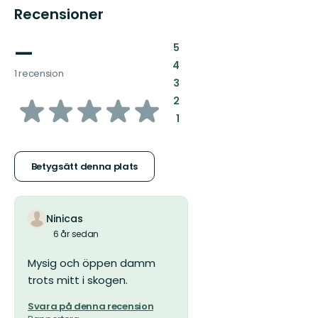
Recensioner
—
:
5
:
4
1 recension
:
3
av
:
2
:
1
5
stjärnor
Betygsätt denna plats
Ninicas
6 år sedan
Mysig och öppen damm
trots mitt i skogen.
Svara på denna recension