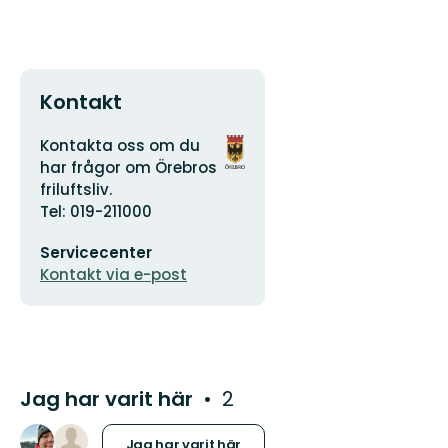
Kontakt
Adress
Organisationens
Kontakta oss om du
logotyp
har frågor om Örebros
friluftsliv.
Tel: 019-211000
E-
Servicecenter
postadress
Kontakt via e-post
Jag har varit här
2
Jag har varit här