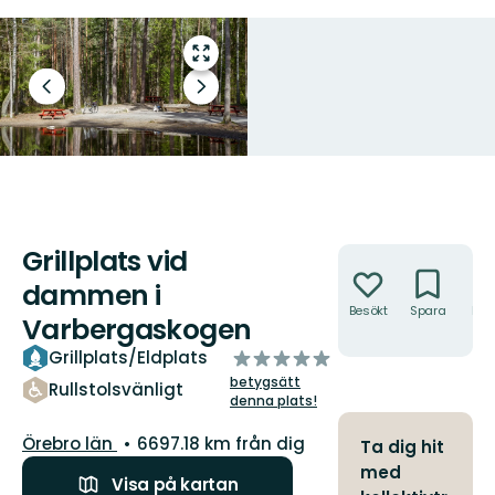
Gå
till
Föregående
Nästa
helskärmsläge
bild
bildspel
Grillplats vid
Åtgärder
dammen i
Besökt
Spara
Hitt
Varbergaskogen
hit
av
Grillplats/Eldplats
5
betygsätt
Rullstolsvänligt
stjärnor
denna plats!
Län:
Örebro län
6697.18 km från dig
Ta dig hit
med
Visa på kartan