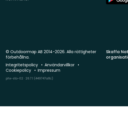
Store
© Outdoormap AB 2014-2026. Alla rättigheter
Skaffa Natu
förbehållna.
organisat
Integritetspolicy
Användarvillkor
Cookiepolicy
Impressum
phx-sto-02 · 26.7.1 (449747a8c)