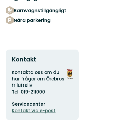
Barnvagnstillgängligt
Nära parkering
Kontakt
Adress
Organisationens
Kontakta oss om du
logotyp
har frågor om Örebros
friluftsliv.
Tel: 019-211000
E-
Servicecenter
postadress
Kontakt via e-post