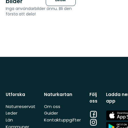
bilder
Inga användarbilder ännu. Bli den
första att dela!
Utforska
Naturkartan
Följ
Ladda ner
oss
app
Naturreservat
Om oss
Facebook
App
Leder
Guider
Store
Län
Kontaktuppgifter
Instagram
App
Kommuner