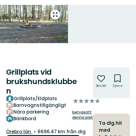
Gå
till
helskärmsläge
Grillplats vid
Åtgärder
brukshundsklubbe
Besökt
Spara
Hitt
n
hit
Grillplats/Eldplats
av
Barnvagnstillgängligt
5
Nära parkering
betygsätt
stjärnor
denna plats!
Bänkbord
Ta dig hit
med
Län:
Örebro län
6696.47 km från dig