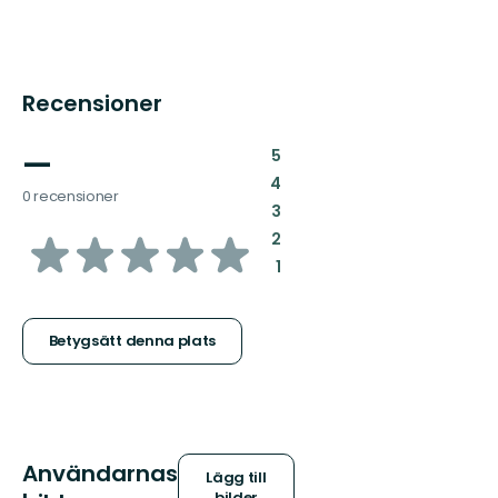
Recensioner
—
:
5
:
4
0 recensioner
:
3
av
:
2
:
1
5
stjärnor
Betygsätt denna plats
Användarnas
Lägg till
bilder