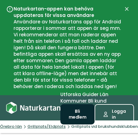
Naturkartan-appen kan behöva
Stän
uppdateras för vissa användare
Användare av Naturkartans app för Android
rapporterar i sommar att appen är seg mm.
Vi rekommenderar att man raderar appen
helt från sin telefon i så fall och laddar ned
igen! Då skall den fungera bättre. Den
befintliga appen skall ersättas av en ny app
efter sommaren. Den gamla appen laddar
all data för hela landet lokalt i appen (för
att klara offline-läge) men det innebär att
den blir för stor för vissa telefoner - då
behöver den raderas och laddas ned igen!
Utforska
Guider
Län
Kommuner
Bli kund
Bli
Logga
medlem
in
Örebro län
Grillplats/Eldplats
Grillplats vid brukshundsklubben