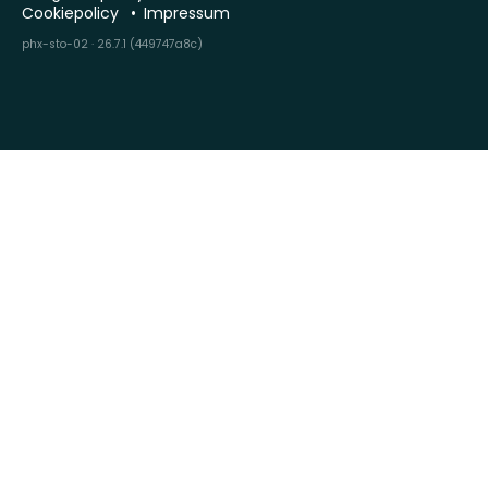
Cookiepolicy
Impressum
phx-sto-02 · 26.7.1 (449747a8c)