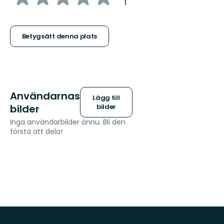
:
1
5
stjärnor
Betygsätt denna plats
Användarnas
Lägg till
bilder
bilder
Inga användarbilder ännu. Bli den
första att dela!