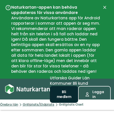
Naturkartan-appen kan behöva
Stän
uppdateras för vissa användare
Användare av Naturkartans app för Android
rapporterar i sommar att appen är seg mm.
Vi rekommenderar att man raderar appen
helt från sin telefon i så fall och laddar ned
igen! Då skall den fungera bättre. Den
befintliga appen skall ersättas av en ny app
efter sommaren. Den gamla appen laddar
all data för hela landet lokalt i appen (för
att klara offline-läge) men det innebär att
den blir för stor för vissa telefoner - då
behöver den raderas och laddas ned igen!
Utforska
Guider
Län
Kommuner
Bli kund
Bli
Logga
medlem
in
Örebro län
Grillplats/Eldplats
Grillplats Oset