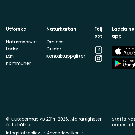
Utforska
Naturkartan
Följ
Ladda ner
oss
app
Naturreservat
Om oss
Facebook
App
Leder
Guider
Store
Län
Kontaktuppgifter
Instagram
App
Kommuner
Store
© Outdoormap AB 2014-2026. Alla rättigheter
Skaffa Natu
förbehållna.
organisat
Integritetspolicy
Användarvillkor