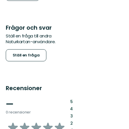
Frågor och svar
Ställ en fråga till andra
Naturkartan-användare.
Ställ en fråga
Recensioner
—
:
5
:
4
0 recensioner
:
3
av
:
2