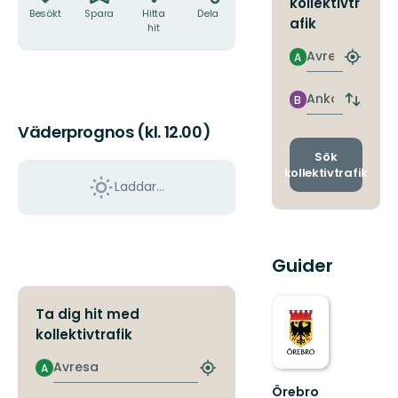
kollektivtr
Besökt
Spara
Hitta
Dela
afik
hit
Avresa
A
Hitta
närmas
hållpla
Ankomst
B
Byt
avgång
Väderprognos (kl. 12.00)
och
ankomst
Sök
kollektivtrafik
Laddar...
Guider
Ta dig hit med
kollektivtrafik
Avresa
A
Hitta
närmaste
Örebro