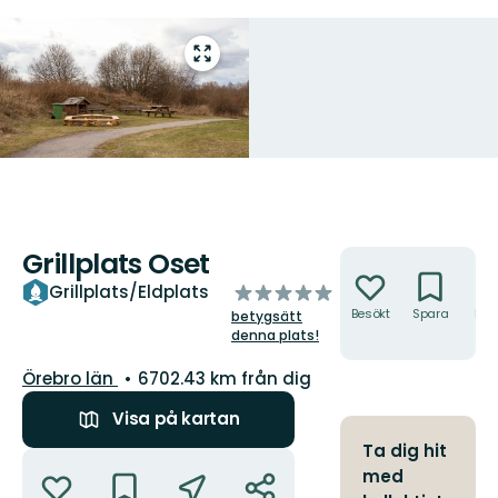
Gå
till
helskärmsläge
Grillplats Oset
Åtgärder
av
Grillplats/Eldplats
5
Besökt
Spara
Hitt
betygsätt
hit
stjärnor
denna plats!
Län:
Örebro län
6702.43 km från dig
Visa på kartan
Ta dig hit
Åtgärder
med