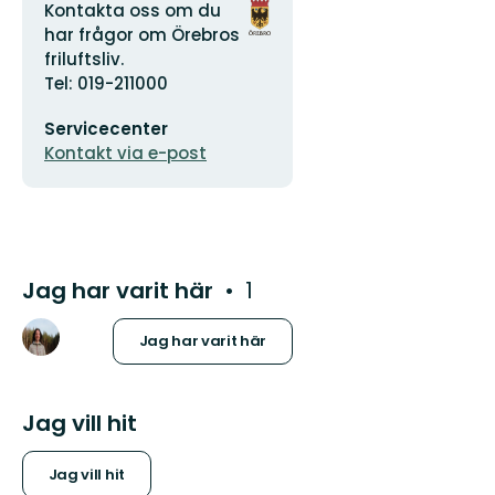
Adress
Organisationens
Kontakta oss om du
logotyp
har frågor om Örebros
friluftsliv.
Tel: 019-211000
E-
Servicecenter
postadress
Kontakt via e-post
Jag har varit här
1
Jag har varit här
Jag vill hit
Jag vill hit