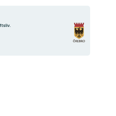
Organisationens
tsliv.
logotyp