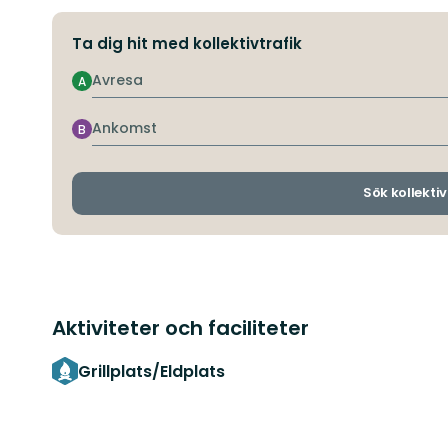
Ta dig hit med kollektivtrafik
Avresa
A
Ankomst
B
Sök kollektiv
Aktiviteter och faciliteter
Grillplats/Eldplats