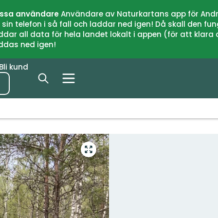
issa användare
Användare av Naturkartans app för Andr
n telefon i så fall och laddar ned igen! Då skall den fun
 all data för hela landet lokalt i appen (för att klara of
addas ned igen!
Bli kund
Gå
till
helskärmsläge