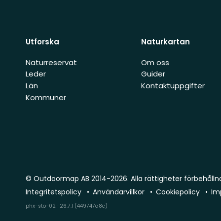
Utforska
Naturkartan
Naturreservat
Om oss
Leder
Guider
Län
Kontaktuppgifter
Kommuner
© Outdoormap AB 2014-2026. Alla rättigheter förbehålln
Integritetspolicy
Användarvillkor
Cookiepolicy
Im
phx-sto-02 · 26.7.1 (449747a8c)