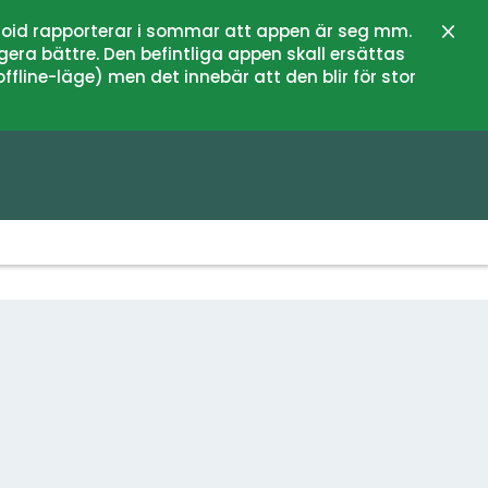
oid rapporterar i sommar att appen är seg mm.
Stän
gera bättre. Den befintliga appen skall ersättas
fline-läge) men det innebär att den blir för stor