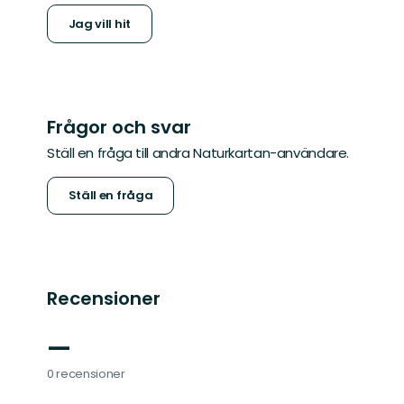
Jag vill hit
Frågor och svar
Ställ en fråga till andra Naturkartan-användare.
Ställ en fråga
Recensioner
—
0 recensioner