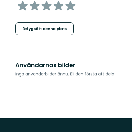
av
5
stjärnor
Betygsätt denna plats
Användarnas bilder
Inga användarbilder ännu. Bli den första att dela!