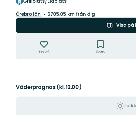
Grillplats/Eldplats
Län:
Örebro län
6705.05 km från dig
Visa på
Åtgärder
Besökt
Spara
Väderprognos (kl. 12.00)
Ladda