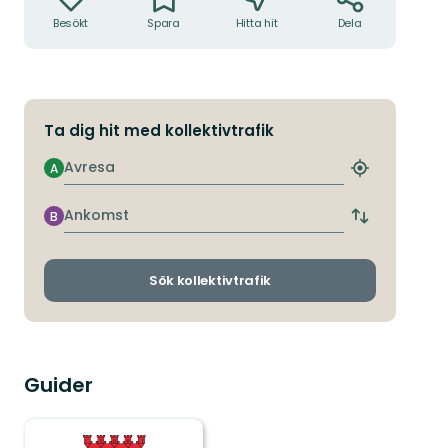
Besökt
Spara
Hitta hit
Dela
Ta dig hit med kollektivtrafik
Avresa
A
Hitta
närmaste
hållplats
Ankomst
B
Byt
avgångs-
och
ankomsthållp
Sök kollektivtrafik
Guider