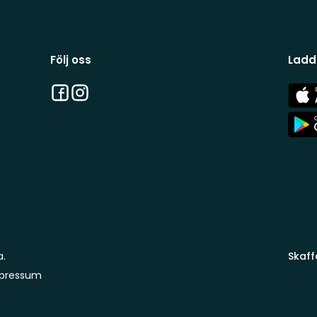
Följ oss
Ladd
Facebook
Instagram
App
Stor
App
Stor
a.
Skaff
pressum