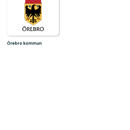
Örebro kommun
Välkommen
att
upptäcka
Örebro
kommuns
natur
och...