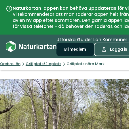
Naturkartan-appen kan behöva uppdateras för v
Vi rekommenderar att man raderar appen helt från si
av en ny app efter sommaren. Den gamla appen laddar
för vissa telefoner - då behöver den raderas och l
Utforska
Guider
Län
Kommuner
Bli medlem
Logga in
Örebro län
Grillplats/Eldplats
Grillplats nära Mark