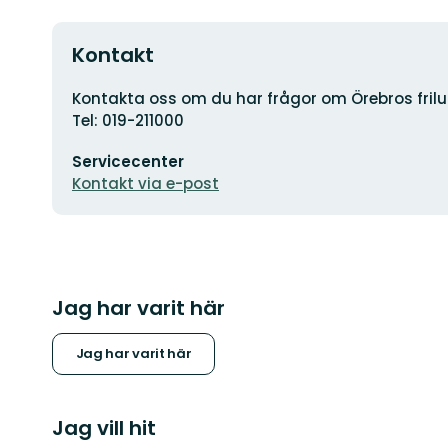
Kontakt
Adress
Kontakta oss om du har frågor om Örebros friluf
Tel: 019-211000
E-
Servicecenter
postadress
Kontakt via e-post
Jag har varit här
Jag har varit här
Jag vill hit