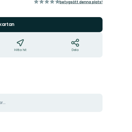
av
betygsätt denna plats!
5
stjärnor
 kartan
Hitta hit
Dela
r...