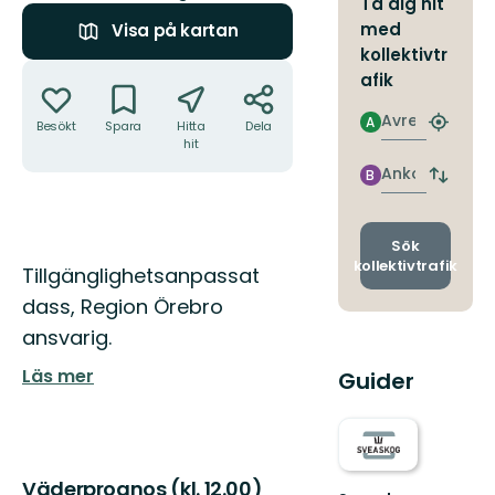
Ta dig hit
med
Visa på kartan
kollektivtr
Åtgärder
afik
Avresa
A
Besökt
Spara
Hitta
Dela
Hitta
hit
närmas
hållpla
Ankomst
B
Byt
avgång
och
ankomst
Sök
kollektivtrafik
Beskrivning
Tillgänglighetsanpassat
dass, Region Örebro
ansvarig.
Läs mer
Guider
Väderprognos (kl. 12.00)