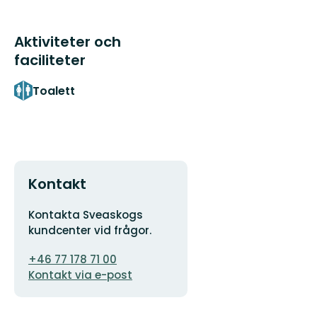
Aktiviteter och
faciliteter
Toalett
Kontakt
Adress
Kontakta Sveaskogs
kundcenter vid frågor.
E-
+46 77 178 71 00
postadress
Kontakt via e-post