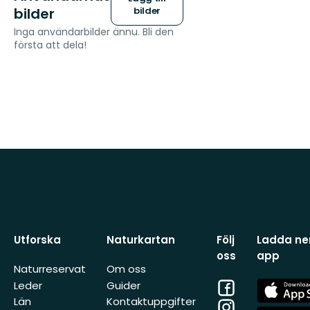
bilder
bilder
Inga användarbilder ännu. Bli den
första att dela!
Utforska
Naturkartan
Följ
Ladda ner
oss
app
Naturreservat
Om oss
Facebook
App
Leder
Guider
Store
Län
Kontaktuppgifter
Instagram