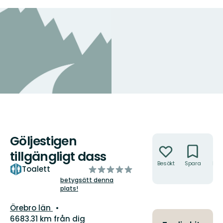
Göljestigen
Åtgärder
tillgängligt dass
Besökt
Spara
Hitt
av
Toalett
hit
5
betygsätt denna
plats!
stjärnor
Län:
Örebro län
6683.31 km från dig