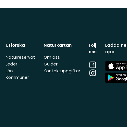
Utforska
Naturkartan
Följ
Ladda ner
oss
app
Naturreservat
Om oss
Facebook
App
Leder
Guider
Store
Län
Kontaktuppgifter
Instagram
App
Kommuner
Store