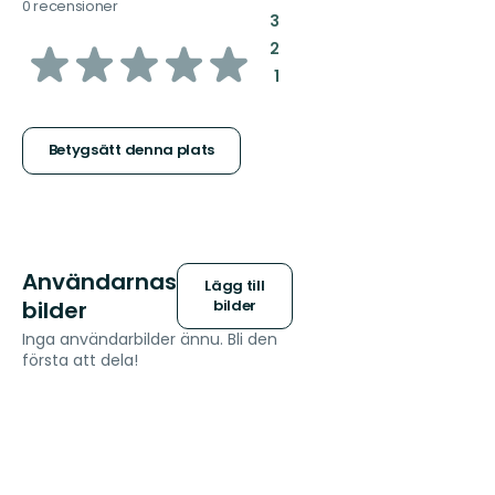
0 recensioner
:
3
av
:
2
:
1
5
stjärnor
Betygsätt denna plats
Användarnas
Lägg till
bilder
bilder
Inga användarbilder ännu. Bli den
första att dela!