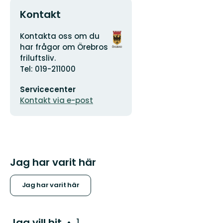
Kontakt
Adress
Organisationens
Kontakta oss om du
logotyp
har frågor om Örebros
friluftsliv.
Tel: 019-211000
E-
Servicecenter
postadress
Kontakt via e-post
Jag har varit här
Jag har varit här
Jag vill hit
1