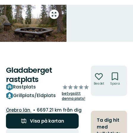
Gå
till
helskärmsläge
Gladaberget
Åtgärder
rastplats
Besökt
Spara
Hitt
av
Rastplats
hit
5
betygsätt
Grillplats/Eldplats
stjärnor
denna plats!
Län:
Örebro län
6697.21 km från dig
Ta dig hit
Visa på kartan
med
Åtgärder