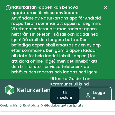
Naturkartan-appen kan behöva
Stän
uppdateras för vissa användare
Användare av Naturkartans app för Android
rapporterar i sommar att appen är seg mm.
Vi rekommenderar att man raderar appen
helt från sin telefon i så fall och laddar ned
igen! Då skall den fungera bättre. Den
befintliga appen skall ersättas av en ny app
efter sommaren. Den gamla appen laddar
all data för hela landet lokalt i appen (för
att klara offline-läge) men det innebär att
den blir för stor för vissa telefoner - då
behöver den raderas och laddas ned igen!
Utforska
Guider
Län
Kommuner
Bli kund
Bli
Logga
medlem
in
Örebro län
Rastplats
Gladaberget rastplats