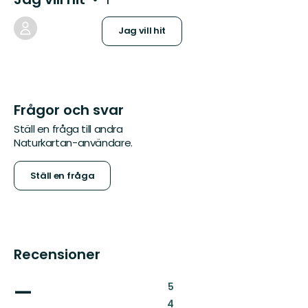
Jag vill hit
Frågor och svar
Ställ en fråga till andra
Naturkartan-användare.
Ställ en fråga
Recensioner
—
:
5
:
4