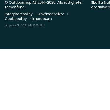
© Outdoormap AB 2014-2026. Alla rättigheter
Skaffa Natu
förbehållna.
organisat
Integritetspolicy
Användarvillkor
Cookiepolicy
Impressum
phx-sto-01 · 26.7.1 (449747a8c)