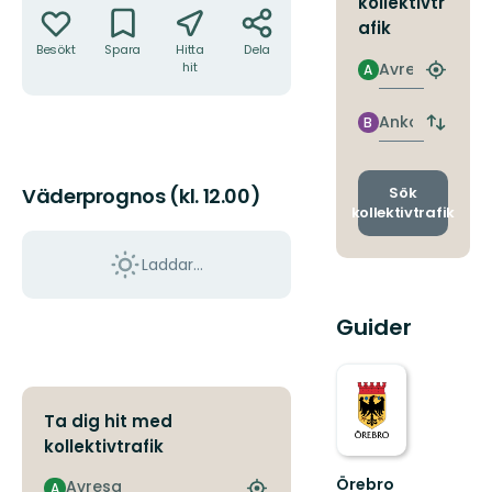
kollektivtr
afik
Besökt
Spara
Hitta
Dela
Avresa
hit
A
Hitta
närmas
hållpla
Ankomst
B
Byt
avgång
och
ankomst
Sök
Väderprognos (kl. 12.00)
kollektivtrafik
Laddar...
Guider
Ta dig hit med
kollektivtrafik
Örebro
Avresa
A