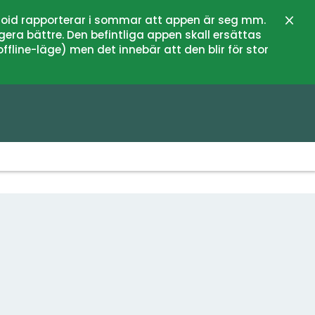
oid rapporterar i sommar att appen är seg mm.
Stän
gera bättre. Den befintliga appen skall ersättas
fline-läge) men det innebär att den blir för stor