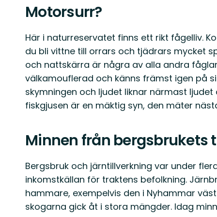
Motorsurr?
Här i naturreservatet finns ett rikt fågelliv
du bli vittne till orrars och tjädrars mycket 
och nattskärra är några av alla andra fågla
välkamouflerad och känns främst igen på sin
skymningen och ljudet liknar närmast ljude
fiskgjusen är en mäktig syn, den mäter näst
Minnen från bergsbrukets t
Bergsbruk och järntillverkning var under fler
inkomstkällan för traktens befolkning. Jär
hammare, exempelvis den i Nyhammar väster 
skogarna gick åt i stora mängder. Idag minne