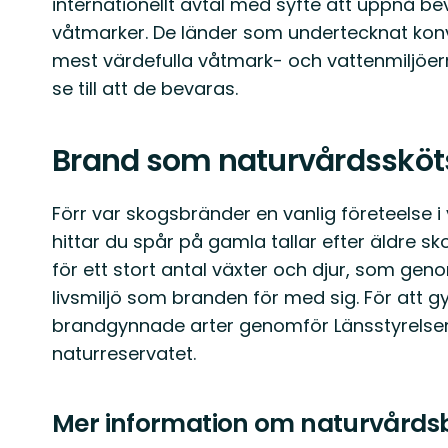
internationellt avtal med syfte att uppnå b
våtmarker. De länder som undertecknat kon
mest värdefulla våtmark- och vattenmiljö
se till att de bevaras.
Brand som naturvårdssköt
Förr var skogsbränder en vanlig företeelse i 
hittar du spår på gamla tallar efter äldre 
för ett stort antal växter och djur, som gen
livsmiljö som branden för med sig. För att
brandgynnade arter genomför Länsstyrelsen
naturreservatet.
Mer information om naturvårds