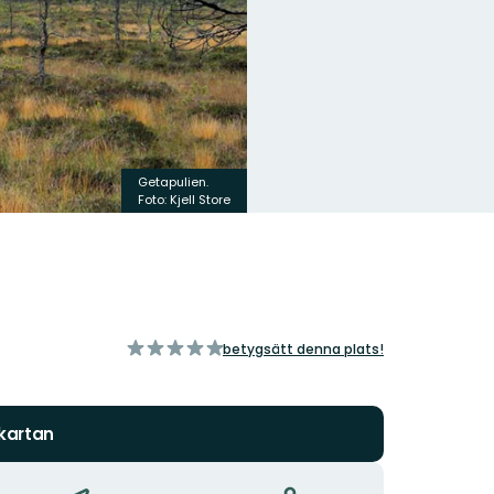
Getapulien.
Foto: Kjell Store
av
betygsätt denna plats!
5
stjärnor
 kartan