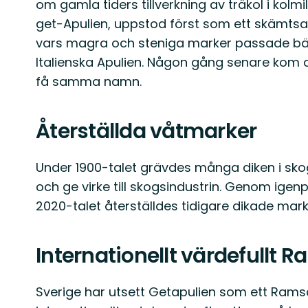
om gamla tiders tillverkning av träkol i kolm
get-Apulien, uppstod först som ett skämts
vars magra och steniga marker passade bä
Italienska Apulien. Någon gång senare kom
få samma namn.
Återställda våtmarker
Under 1900-talet grävdes många diken i skog
och ge virke till skogsindustrin. Genom ige
2020-talet återställdes tidigare dikade marke
Internationellt värdefullt
Sverige har utsett Getapulien som ett Ram