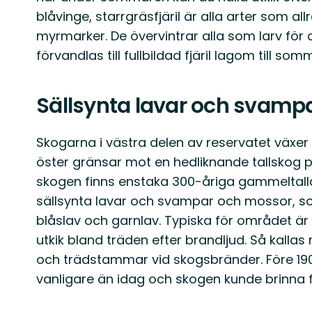
blåvinge, starrgräsfjäril är alla arter som allra
myrmarker. De övervintrar alla som larv fö
förvandlas till fullbildad fjäril lagom till som
Sällsynta lavar och svamp
Skogarna i västra delen av reservatet växer
öster gränsar mot en hedliknande tallskog 
skogen finns enstaka 300-åriga gammeltall
sällsynta lavar och svampar och mossor, som
blåslav och garnlav. Typiska för området är
utkik bland träden efter brandljud. Så kall
och trädstammar vid skogsbränder. Före 19
vanligare än idag och skogen kunde brinna 