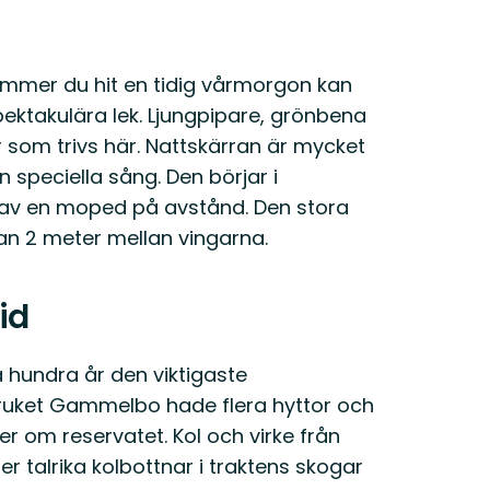
. Kommer du hit en tidig vårmorgon kan
spektakulära lek. Ljungpipare, grönbena
r som trivs här. Nattskärran är mycket
 speciella sång. Den börjar i
t av en moped på avstånd. Den stora
an 2 meter mellan vingarna.
id
a hundra år den viktigaste
nbruket Gammelbo hade flera hyttor och
om reservatet. Kol och virke från
r talrika kolbottnar i traktens skogar