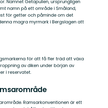
ilor. Namnet Getapulien, ursprungligen
amt namn på ett område i Småland,
st för getter och påminde om det
 denna magra myrmark i Bergslagen att
smarkerna för att få fler träd att växa
nproppning av diken under början av
r i reservatet.
 Ramsarområde
sarområde. Ramsarkonventionen är ett