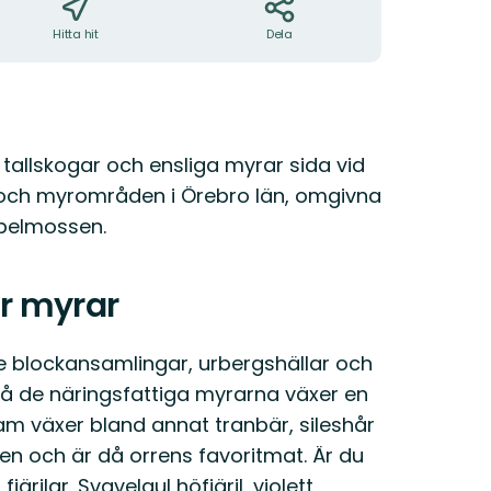
Hitta hit
Dela
tallskogar och ensliga myrar sida vid
- och myrområden i Örebro län, omgivna
Spelmossen.
ar myrar
 blockansamlingar, urbergshällar och
å de näringsfattiga myrarna växer en
am växer bland annat tranbär, sileshår
en och är då orrens favoritmat. Är du
rilar. Svavelgul höfjäril, violett