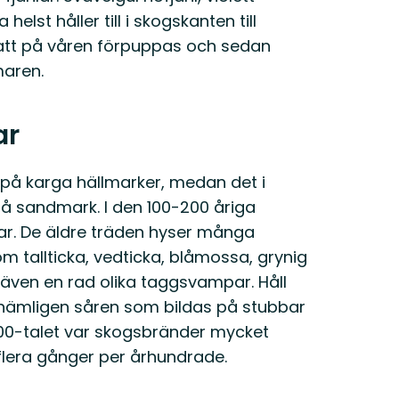
 helst håller till i skogskanten till
r att på våren förpuppas och sedan
maren.
ar
 på karga hällmarker, medan det i
på sandmark. I den 100-200 åriga
ar. De äldre träden hyser många
 tallticka, vedticka, blåmossa, grynig
 även en rad olika taggsvampar. Håll
as nämligen såren som bildas på stubbar
00-talet var skogsbränder mycket
flera gånger per århundrade.