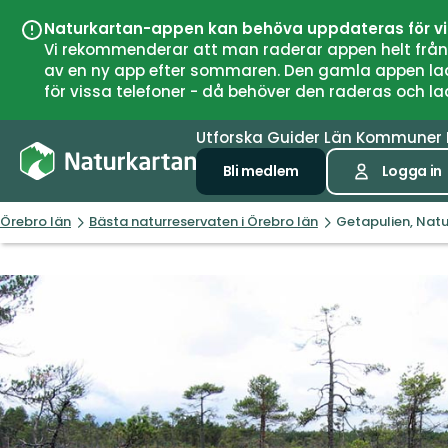
Naturkartan-appen kan behöva uppdateras för v
Vi rekommenderar att man raderar appen helt från si
av en ny app efter sommaren. Den gamla appen laddar
för vissa telefoner - då behöver den raderas och l
Utforska
Guider
Län
Kommuner
Bli medlem
Logga in
Örebro län
Bästa naturreservaten i Örebro län
Getapulien, Natu