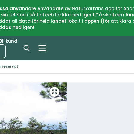
issa användare
Användare av Naturkartans app för Andr
n telefon i så fall och laddar ned igen! Då skall den fun
 all data för hela landet lokalt i appen (för att klara of
addas ned igen!
Bli kund
rreservat
Gå
till
helskärmsläge