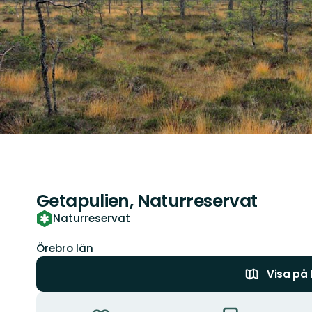
Getapulien, Naturreservat
Naturreservat
Län:
Örebro län
Visa på
Åtgärder