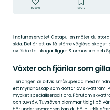
Besökt
Spara
Beskrivning
I naturreservatet Getapulien möter du stora 
sida. Det är ett av få större väglösa skogs
av äldre tallskogar ligger Stormossen och 
Växter och fjärilar som gill
Terrängen är bitvis småkuperad med mindre
ett myrlandskap som doftar av skvattram. P
mycket specialiserad flora. Förutom skvattr
och tuvsäv. Tuvsäven blommar tidigt på vår
här under sommaren kan du hålla utkik efter fjä