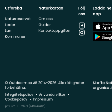
Utforska
Naturkartan
Följ
Ladda ner
oss
app
Naturreservat
Om oss
Facebook
App
Leder
Guider
Store
Län
Kontaktuppgifter
Instagram
App
Kommuner
Store
© Outdoormap AB 2014-2026. Alla rättigheter
Skaffa Natu
förbehållna.
organisat
Integritetspolicy
Användarvillkor
Cookiepolicy
Impressum
phx-sto-01 · 26.7.1 (449747a8c)