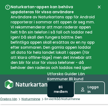
Naturkartan-appen kan behöva
Stän
uppdateras för vissa användare
Användare av Naturkartans app för Android
rapporterar i sommar att appen är seg mm.
Vi rekommenderar att man raderar appen
helt från sin telefon i så fall och laddar ned
igen! Då skall den fungera bättre. Den
befintliga appen skall ersättas av en ny app
efter sommaren. Den gamla appen laddar
all data för hela landet lokalt i appen (för
att klara offline-läge) men det innebär att
den blir för stor för vissa telefoner - då
behöver den raderas och laddas ned igen!
Utforska
Guider
Län
Kommuner
Bli kund
Bli
Logga
medlem
in
Örebro län
Naturminne
En vid Råå Naturminne