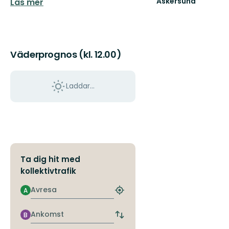
Askersund
Läs mer
Vid
Sveriges
hemligaste
skärgård
Väderprognos (kl. 12.00)
Laddar...
Ta dig hit med
kollektivtrafik
Avresa
A
Hitta
närmaste
hållplats
Ankomst
B
Byt
avgångs-