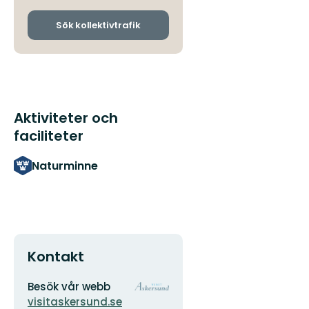
och
ankomsthållplatser
Sök kollektivtrafik
Aktiviteter och
faciliteter
Naturminne
Kontakt
Adress
Organisationens
Besök vår webb
logotyp
visitaskersund.se