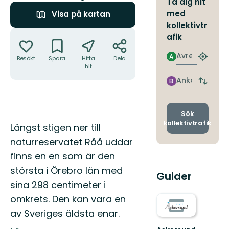
Ta dig hit
med
Visa på kartan
kollektivtr
Åtgärder
afik
Avresa
A
Besökt
Spara
Hitta
Dela
Hitta
hit
närmas
hållpla
Ankomst
B
Byt
avgång
och
ankomst
Sök
kollektivtrafik
Beskrivning
Längst stigen ner till
naturreservatet Råå uddar
finns en en som är den
största i Örebro län med
Guider
sina 298 centimeter i
omkrets. Den kan vara en
av Sveriges äldsta enar.