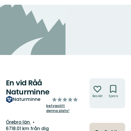
En vid Råå
Åtgärder
Naturminne
Besökt
Spara
Hitt
av
Naturminne
hit
5
betygsätt
denna plats!
stjärnor
Län:
Örebro län
6718.01 km från dig