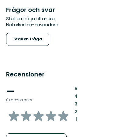
Frågor och svar
Ställ en fråga till andra
Naturkartan-användare.
Ställ en fråga
Recensioner
—
:
5
:
4
0 recensioner
:
3
av
:
2
:
1
5