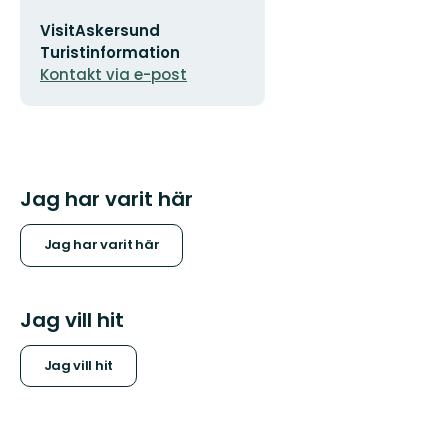
E-
VisitAskersund
postadress
Turistinformation
Kontakt via e-post
Jag har varit här
Jag har varit här
Jag vill hit
Jag vill hit