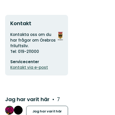
Kontakt
Adress
Organisationens
Kontakta oss om du
logotyp
har frågor om Örebros
friluftsliv.
Tel: 019-211000
E-
Servicecenter
postadress
Kontakt via e-post
Jag har varit här
7
Jag har varit här