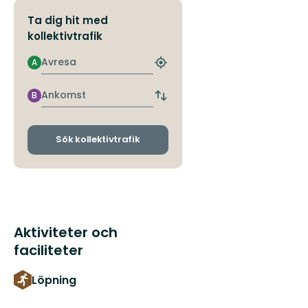
Ta dig hit med
kollektivtrafik
Avresa
A
Hitta
närmaste
hållplats
Ankomst
B
Byt
avgångs-
och
ankomsthållplatser
Sök kollektivtrafik
Aktiviteter och
faciliteter
Löpning