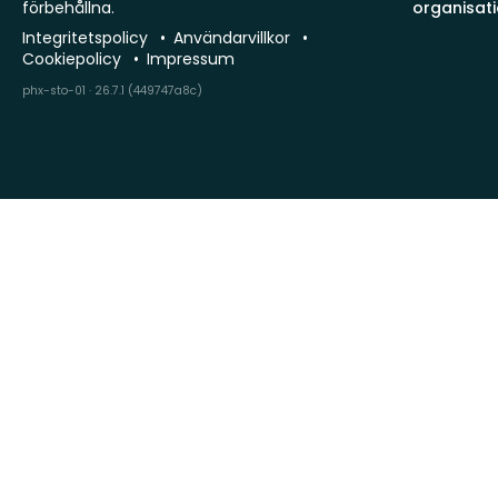
förbehållna.
organisat
Integritetspolicy
Användarvillkor
Cookiepolicy
Impressum
phx-sto-01 · 26.7.1 (449747a8c)