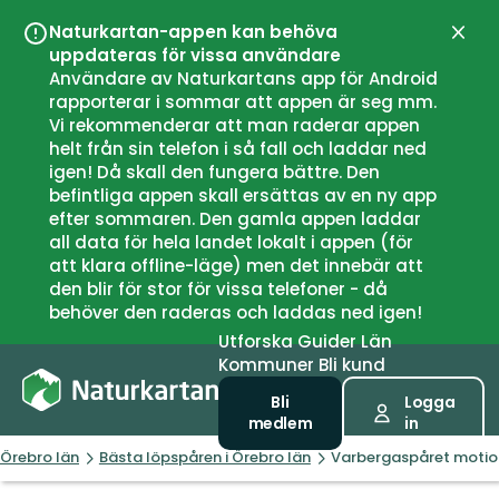
Naturkartan-appen kan behöva
Stän
uppdateras för vissa användare
Användare av Naturkartans app för Android
rapporterar i sommar att appen är seg mm.
Vi rekommenderar att man raderar appen
helt från sin telefon i så fall och laddar ned
igen! Då skall den fungera bättre. Den
befintliga appen skall ersättas av en ny app
efter sommaren. Den gamla appen laddar
all data för hela landet lokalt i appen (för
att klara offline-läge) men det innebär att
den blir för stor för vissa telefoner - då
behöver den raderas och laddas ned igen!
Utforska
Guider
Län
Kommuner
Bli kund
Bli
Logga
medlem
in
Örebro län
Bästa löpspåren i Örebro län
Varbergaspåret motio