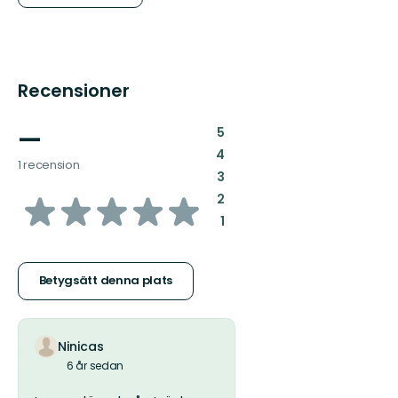
Recensioner
—
:
5
:
4
1 recension
:
3
av
:
2
:
1
5
stjärnor
Betygsätt denna plats
Ninicas
6 år sedan