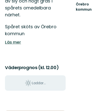
av sly och högt gräs i
Örebro
spårets omedelbara
kommun
Välkommen
närhet.
att
upptäcka
Spåret sköts av Örebro
Örebro
kommuns
kommun
natur
Läs mer
och...
Väderprognos (kl. 12.00)
Laddar...