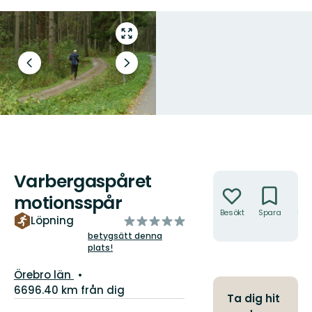
Gå
till
helskärmsläge
Föregående
Nästa
bild
bildspel
Varbergaspåret
Åtgärder
motionsspår
Besökt
Spara
Hitt
av
Löpning
hit
5
betygsätt denna
plats!
stjärnor
Län:
Örebro län
6696.40 km från dig
Ta dig hit
Information