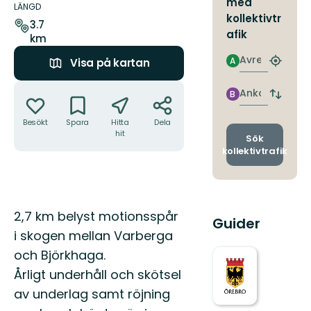
med
om
LÄNGD
kollektivtr
leden
3.7
afik
km
Avresa
A
Visa på kartan
Hitta
närmas
Åtgärder
hållpla
Ankomst
B
Byt
avgång
Besökt
Spara
Hitta
Dela
och
hit
ankomst
Sök
kollektivtrafik
Beskrivning
2,7 km belyst motionsspår
Guider
i skogen mellan Varberga
och Björkhaga.
Årligt underhåll och skötsel
av underlag samt röjning