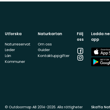
Utforska
Naturkartan
Följ
Ladda ner
oss
app
Naturreservat
Om oss
Facebook
App
Leder
Guider
Store
Län
Kontaktuppgifter
Instagram
App
Kommuner
Store
© Outdoormap AB 2014-2026. Alla rättigheter
Skaffa Natu