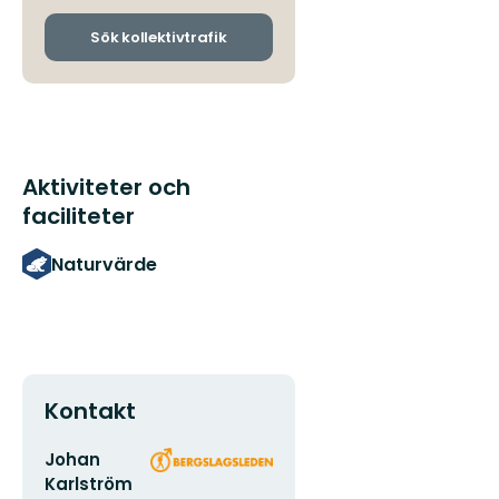
och
ankomsthållplatser
Sök kollektivtrafik
Aktiviteter och
faciliteter
Naturvärde
Kontakt
E-
Organisationens
Johan
postadress
logotyp
Karlström