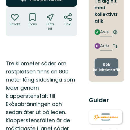
Ta dig hit
med
Åtgärder
kollektivtr
afik
Besökt
Spara
Hitta
Dela
hit
Avresa
A
Hitta
närmas
hållpla
Ankomst
B
Byt
avgång
och
Beskrivning
Tre kilometer söder om
ankomst
Sök
kollektivtrafik
rastplatsen finns en 800
meter lång sidoslinga som
leder genom
klapperstensfält till
Guider
Ekåsabränningen och
sedan åter ut på leden.
Klapperstensfälten är de
mäktigaste i länet söder