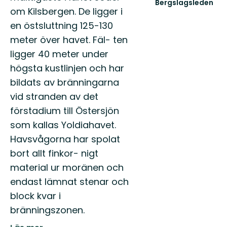
Bergslagsleden
om Kilsbergen. De ligger i
Välkommen
till
en östsluttning 125-130
Bergslagsleden!
meter över havet. Fäl- ten
ligger 40 meter under
högsta kustlinjen och har
bildats av bränningarna
vid stranden av det
förstadium till Östersjön
som kallas Yoldiahavet.
Havsvågorna har spolat
bort allt finkor- nigt
material ur moränen och
endast lämnat stenar och
block kvar i
bränningszonen.