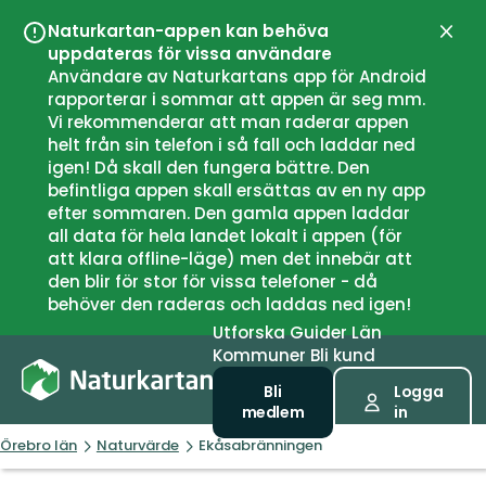
Naturkartan-appen kan behöva
Stän
uppdateras för vissa användare
Användare av Naturkartans app för Android
rapporterar i sommar att appen är seg mm.
Vi rekommenderar att man raderar appen
helt från sin telefon i så fall och laddar ned
igen! Då skall den fungera bättre. Den
befintliga appen skall ersättas av en ny app
efter sommaren. Den gamla appen laddar
all data för hela landet lokalt i appen (för
att klara offline-läge) men det innebär att
den blir för stor för vissa telefoner - då
behöver den raderas och laddas ned igen!
Utforska
Guider
Län
Kommuner
Bli kund
Bli
Logga
medlem
in
Örebro län
Naturvärde
Ekåsabränningen