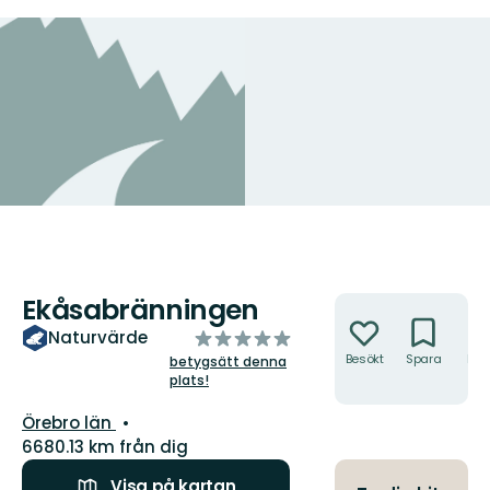
Ekåsabränningen
Åtgärder
av
Naturvärde
5
Besökt
Spara
Hitt
betygsätt denna
hit
plats!
stjärnor
Län:
Örebro län
6680.13 km från dig
Visa på kartan