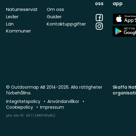
oss
app
Naturreservat
Om oss
Facebook
App
Leder
Guider
Store
Län
Kontaktuppgifter
Instagram
App
Kommuner
Store
© Outdoormap AB 2014-2026. Alla rättigheter
Skaffa Natu
förbehållna.
organisat
Integritetspolicy
Användarvillkor
Cookiepolicy
Impressum
phx-sto-01 · 26.7.1 (449747a8c)