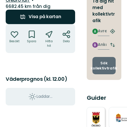
Örebro län
Ta dig hit
6682.45 km från dig
med
kollektivtr
Visa på kartan
afik
Åtgärder
Avresa
A
Hitta
närmas
Besökt
Spara
Hitta
Dela
hållpla
Ankomst
B
hit
Byt
avgång
och
ankomst
Sök
kollektivtrafik
Väderprognos (kl. 12.00)
Laddar...
Guider