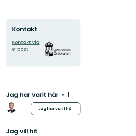
Kontakt
E-
Organisationens
Kontakt via
postadress
logotyp
e-post
Jag har varit här
1
Jag har varit här
Jag vill hit