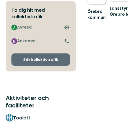
Länsstyr
Ta dig hit med
Örebro
Örebro l
kollektivtrafik
kommun
Välkommen
Avresa
att
A
Hitta
upptäcka
närmaste
Örebro
hållplats
Ankomst
B
Byt
kommuns
avgångs-
natur
och
och...
ankomsthållplatser
Sök kollektivtrafik
Aktiviteter och
faciliteter
Toalett