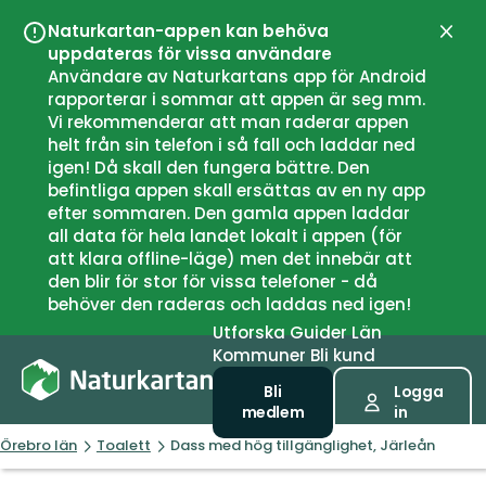
Naturkartan-appen kan behöva
Stän
uppdateras för vissa användare
Användare av Naturkartans app för Android
rapporterar i sommar att appen är seg mm.
Vi rekommenderar att man raderar appen
helt från sin telefon i så fall och laddar ned
igen! Då skall den fungera bättre. Den
befintliga appen skall ersättas av en ny app
efter sommaren. Den gamla appen laddar
all data för hela landet lokalt i appen (för
att klara offline-läge) men det innebär att
den blir för stor för vissa telefoner - då
behöver den raderas och laddas ned igen!
Utforska
Guider
Län
Kommuner
Bli kund
Bli
Logga
medlem
in
Örebro län
Toalett
Dass med hög tillgänglighet, Järleån