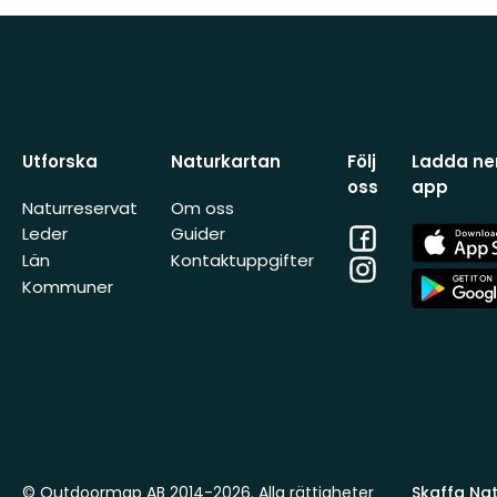
Utforska
Naturkartan
Följ
Ladda ner
oss
app
Naturreservat
Om oss
Facebook
App
Leder
Guider
Store
Län
Kontaktuppgifter
Instagram
App
Kommuner
Store
© Outdoormap AB 2014-2026. Alla rättigheter
Skaffa Natu