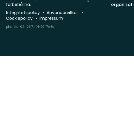
förbehållna.
organisat
Integritetspolicy
Användarvillkor
Cookiepolicy
Impressum
phx-sto-02 · 26.7.1 (449747a8c)