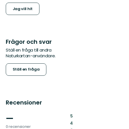
Jag vill hit
Frågor och svar
Ställ en fråga till andra
Naturkartan-användare.
Ställ en fråga
Recensioner
—
:
5
:
4
0 recensioner