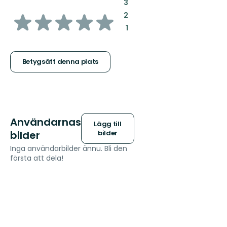
:
3
av
:
2
:
1
5
stjärnor
Betygsätt denna plats
Användarnas
Lägg till
bilder
bilder
Inga användarbilder ännu. Bli den
första att dela!