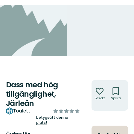
Dass med hög
Åtgärder
tillgänglighet,
Besökt
Spara
Hitt
Järleån
hit
av
Toalett
5
betygsätt denna
plats!
stjärnor
Län: