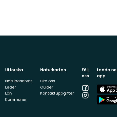
Utforska
Naturkartan
Följ
Ladda ner
oss
app
Naturreservat
Om oss
Facebook
App
Leder
Guider
Store
Län
Kontaktuppgifter
Instagram
App
Kommuner
Store