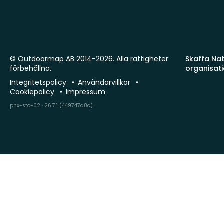
© Outdoormap AB 2014-2026. Alla rättigheter
Skaffa Natu
förbehållna.
organisat
Integritetspolicy
Användarvillkor
Cookiepolicy
Impressum
phx-sto-02 · 26.7.1 (449747a8c)