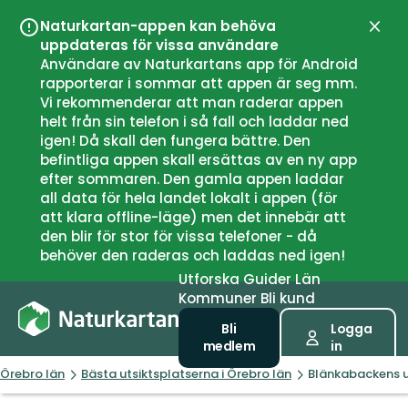
Naturkartan-appen kan behöva
Stän
uppdateras för vissa användare
Användare av Naturkartans app för Android
rapporterar i sommar att appen är seg mm.
Vi rekommenderar att man raderar appen
helt från sin telefon i så fall och laddar ned
igen! Då skall den fungera bättre. Den
befintliga appen skall ersättas av en ny app
efter sommaren. Den gamla appen laddar
all data för hela landet lokalt i appen (för
att klara offline-läge) men det innebär att
den blir för stor för vissa telefoner - då
behöver den raderas och laddas ned igen!
Utforska
Guider
Län
Kommuner
Bli kund
Bli
Logga
medlem
in
Örebro län
Bästa utsiktsplatserna i Örebro län
Blänkabackens u