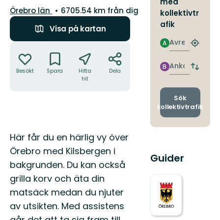
med
Län:
Örebro län
6705.54 km från dig
kollektivtr
afik
Visa på kartan
Avresa
A
Åtgärder
Hitta
närmas
hållpla
Ankomst
B
Byt
Besökt
Spara
Hitta
Dela
avgång
hit
och
ankomst
Sök
kollektivtrafik
Beskrivning
Här får du en härlig vy över
Örebro med Kilsbergen i
Guider
bakgrunden. Du kan också
grilla korv och äta din
matsäck medan du njuter
av utsikten. Med assistens
går det att ta sig fram till