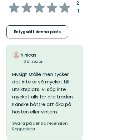
av
:
2
:
1
5
stjärnor
Betygsätt denna plats
Ninicas
6 år sedan
Mysigt ställe men tycker
det inte är så mycket till
utsiktsplats. Vi såg inte
mycket alls för alla träden.
Kanske bättre att åka på
hösten eller vintern.
Svara på denna recension
Rapportera