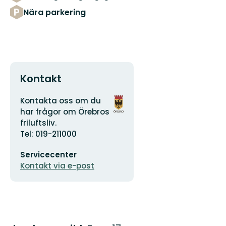
Nära parkering
Kontakt
Adress
Organisationens
Kontakta oss om du
logotyp
har frågor om Örebros
friluftsliv.
Tel: 019-211000
E-
Servicecenter
postadress
Kontakt via e-post