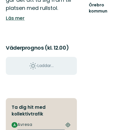
Örebro
platsen med rullstol.
kommun
Välkommen
Läs mer
att
upptäcka
Örebro
kommuns
natur
Väderprognos (kl. 12.00)
och...
Laddar...
Ta dig hit med
kollektivtrafik
Avresa
A
Hitta