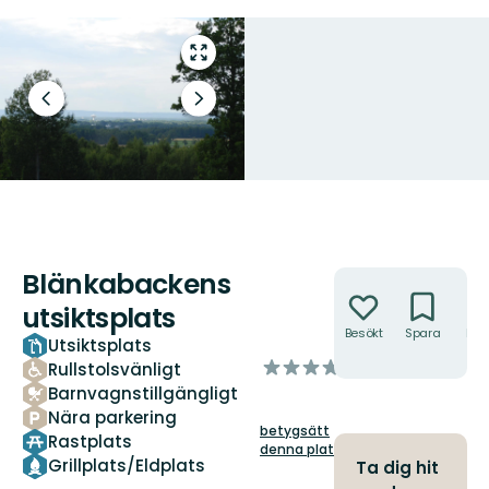
Gå
till
helskärmsläge
Föregående
Nästa
bild
bildspel
Blänkabackens
Åtgärder
utsiktsplats
Besökt
Spara
Hitt
Utsiktsplats
hit
av
Rullstolsvänligt
5
Barnvagnstillgängligt
stjärnor
Nära parkering
betygsätt
Rastplats
denna plats!
Grillplats/Eldplats
Ta dig hit