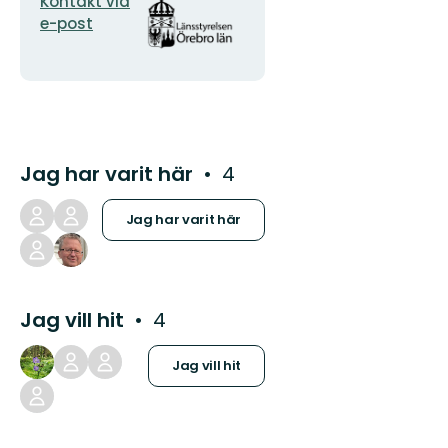
E-
Organisationens
Kontakt via
postadress
logotyp
e-post
Jag har varit här
4
Jag har varit här
Jag vill hit
4
Jag vill hit