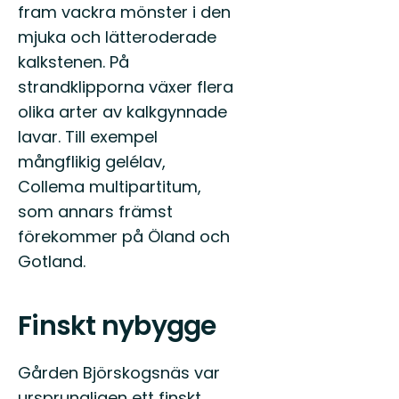
fram vackra mönster i den
mjuka och lätteroderade
kalkstenen. På
strandklipporna växer flera
olika arter av kalkgynnade
lavar. Till exempel
mångflikig gelélav,
Collema multipartitum,
som annars främst
förekommer på Öland och
Gotland.
Finskt nybygge
Gården Björskogsnäs var
ursprungligen ett finskt