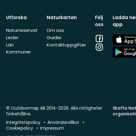
Utforska
Naturkartan
Följ
Ladda ner
oss
app
Naturreservat
Om oss
Facebook
App
Leder
Guider
Store
Län
Kontaktuppgifter
Instagram
App
Kommuner
Store
© Outdoormap AB 2014-2026. Alla rättigheter
Skaffa Natu
förbehållna.
organisat
Integritetspolicy
Användarvillkor
Cookiepolicy
Impressum