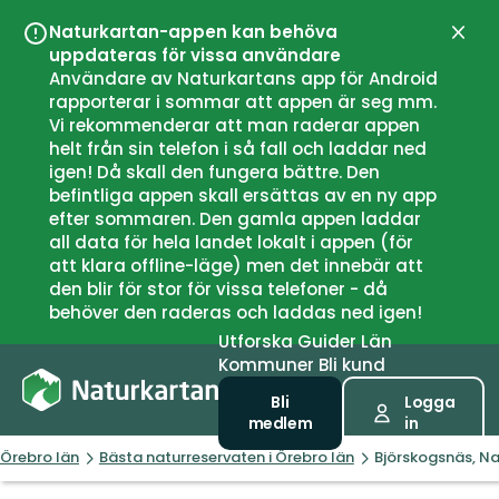
Naturkartan-appen kan behöva
Stän
uppdateras för vissa användare
Användare av Naturkartans app för Android
rapporterar i sommar att appen är seg mm.
Vi rekommenderar att man raderar appen
helt från sin telefon i så fall och laddar ned
igen! Då skall den fungera bättre. Den
befintliga appen skall ersättas av en ny app
efter sommaren. Den gamla appen laddar
all data för hela landet lokalt i appen (för
att klara offline-läge) men det innebär att
den blir för stor för vissa telefoner - då
behöver den raderas och laddas ned igen!
Utforska
Guider
Län
Kommuner
Bli kund
Bli
Logga
medlem
in
Örebro län
Bästa naturreservaten i Örebro län
Björskogsnäs, Na