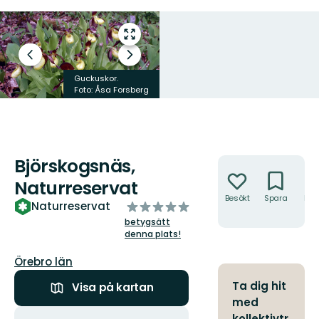
Gå
till
Föregående
Nästa
helskärmsläge
bild
bildspel
Guckuskor.
Foto: Åsa Forsberg
Björskogsnäs,
Åtgärder
Naturreservat
Besökt
Spara
Hitt
av
Naturreservat
hit
5
betygsätt
stjärnor
denna plats!
Län:
Örebro län
Ta dig hit
Visa på kartan
med
Åtgärder
kollektivtr