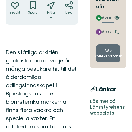
afik
Besökt
Spara
Hitta
Dela
Avresa
hit
A
Hitta
närmas
hållpla
Ankomst
B
Byt
avgång
och
ankomst
Beskrivning
Sök
Den ståtliga orkidén
kollektivtrafik
guckusko lockar varje år
många besökare hit till det
ålderdomliga
odlingslandskapet i
Länkar
Björskogsnäs. I de
blomsterrika markerna
Läs mer på
Länsstyrelsens
finns flera vackra och
webbplats
speciella växter. En
artrikedom som formats