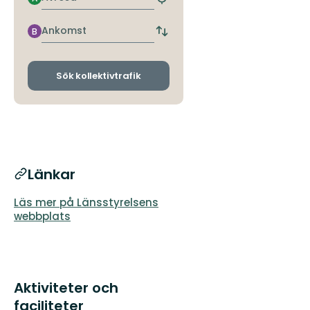
Hitta
närmaste
hållplats
Ankomst
B
Byt
avgångs-
och
ankomsthållplatser
Sök kollektivtrafik
Länkar
Läs mer på Länsstyrelsens
webbplats
Aktiviteter och
faciliteter