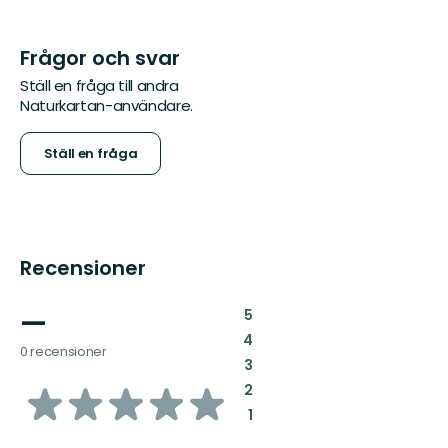
Frågor och svar
Ställ en fråga till andra
Naturkartan-användare.
Ställ en fråga
Recensioner
—
:
5
:
4
0 recensioner
:
3
av
:
2
:
1
5