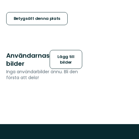
5
stjärnor
Betygsätt denna plats
Användarnas
Lägg till
bilder
bilder
Inga användarbilder ännu. Bli den
första att dela!