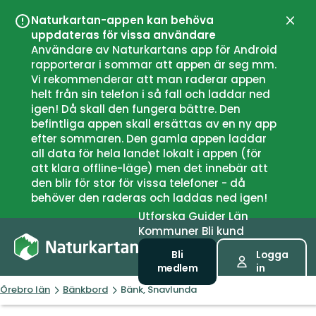
Naturkartan-appen kan behöva
Stän
uppdateras för vissa användare
Användare av Naturkartans app för Android
rapporterar i sommar att appen är seg mm.
Vi rekommenderar att man raderar appen
helt från sin telefon i så fall och laddar ned
igen! Då skall den fungera bättre. Den
befintliga appen skall ersättas av en ny app
efter sommaren. Den gamla appen laddar
all data för hela landet lokalt i appen (för
att klara offline-läge) men det innebär att
den blir för stor för vissa telefoner - då
behöver den raderas och laddas ned igen!
Utforska
Guider
Län
Kommuner
Bli kund
Bli
Logga
medlem
in
Örebro län
Bänkbord
Bänk, Snavlunda