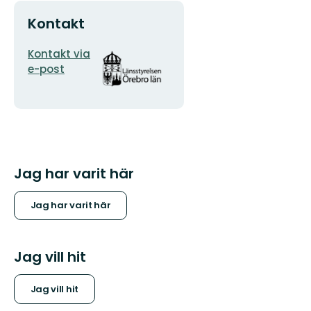
Kontakt
E-
Organisationens
Kontakt via
postadress
logotyp
e-post
Jag har varit här
Jag har varit här
Jag vill hit
Jag vill hit