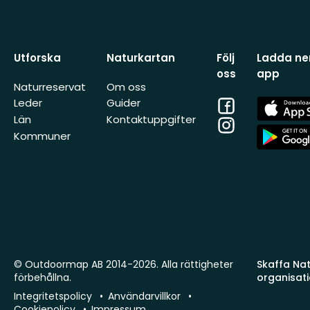
Utforska
Naturkartan
Följ
Ladda ner
oss
app
Naturreservat
Om oss
Facebook
App
Leder
Guider
Store
Län
Kontaktuppgifter
Instagram
App
Kommuner
Store
© Outdoormap AB 2014-2026. Alla rättigheter
Skaffa Natu
förbehållna.
organisat
Integritetspolicy
Användarvillkor
Cookiepolicy
Impressum