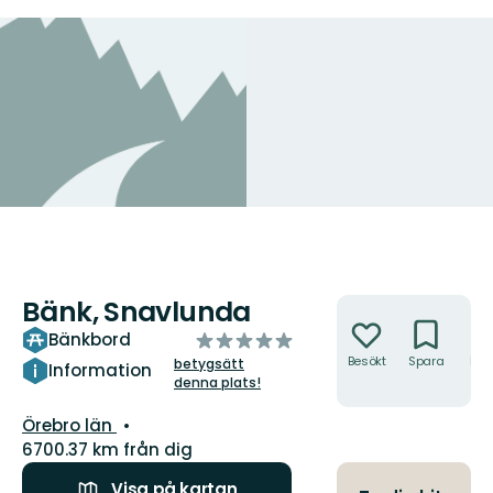
Bänk, Snavlunda
Åtgärder
av
Bänkbord
5
Besökt
Spara
Hitt
betygsätt
Information
hit
denna plats!
stjärnor
Län:
Örebro län
6700.37 km från dig
Visa på kartan