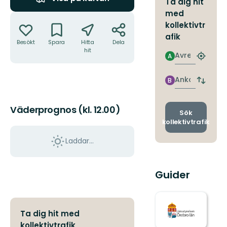
Ta dig hit
med
Åtgärder
kollektivtr
afik
Besökt
Spara
Hitta
Dela
hit
Avresa
A
Hitta
närmas
hållpla
Ankomst
B
Byt
avgång
och
Väderprognos (kl. 12.00)
ankomst
Sök
kollektivtrafik
Laddar...
Guider
Ta dig hit med
kollektivtrafik