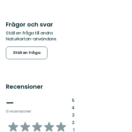
Frågor och svar
Ställ en fråga till andra
Naturkartan-användare.
Ställ en fråga
Recensioner
—
:
5
:
4
0 recensioner
:
3
av
:
2
:
1