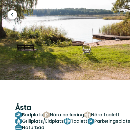
Föregående
bild
Åsta
Badplats
Nära parkering
Nära toalett
Grillplats/Eldplats
Toalett
Parkeringsplat
Naturbad