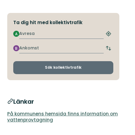
Ta dig hit med kollektivtrafik
Avresa
A
Hitta
närmaste
hållplats
Ankomst
B
Byt
avgångs-
och
ankomsthållp
Sök kollektivtrafik
Länkar
På kommunens hemsida finns information om
vattenprovtagning