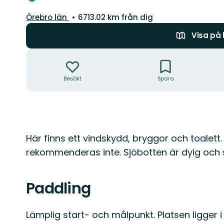
Län:
Örebro län
6713.02 km från dig
Visa på
Åtgärder
Besökt
Spara
Beskrivning
Här finns ett vindskydd, bryggor och toalett.
rekommenderas inte. Sjöbotten är dyig och 
Paddling
Lämplig start- och målpunkt. Platsen ligger i