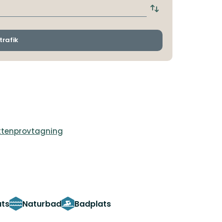
hållplats
Byt
avgångs-
och
ankomsthållplatser
trafik
ttenprovtagning
ats
Naturbad
Badplats