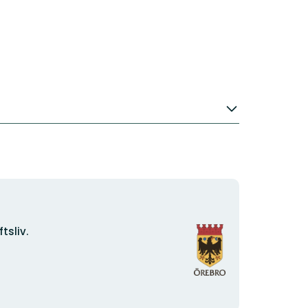
Organisationens
tsliv.
logotyp