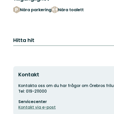
Nära parkering
Nära toalett
Hitta hit
Kontakt
Adress
Kontakta oss om du har frågor om Örebros friluf
Tel: 019-211000
E-
Servicecenter
postadress
Kontakt via e-post