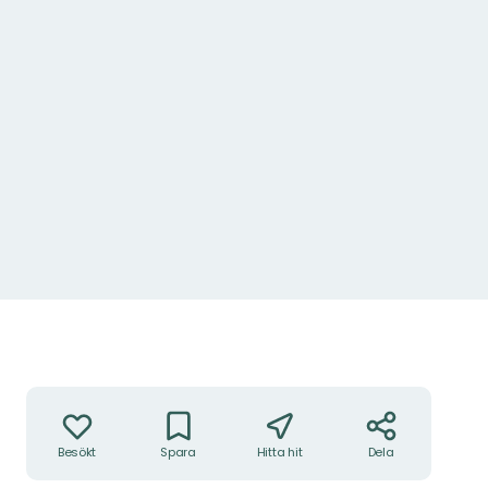
Åtgärder
Besökt
Spara
Hitta hit
Dela