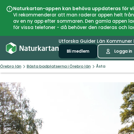
Naturkartan-appen kan behöva uppdateras för v
Vi rekommenderar att man raderar appen helt från si
av en ny app efter sommaren. Den gamla appen laddar
för vissa telefoner - då behöver den raderas och l
Utforska
Guider
Län
Kommuner
Bli medlem
Logga in
Örebro län
Bästa badplatserna i Örebro län
Åsta