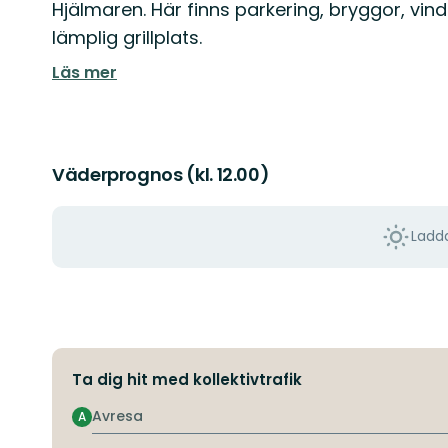
Hjälmaren. Här finns parkering, bryggor, vinds
lämplig grillplats.
Läs mer
Väderprognos (kl. 12.00)
Ladda
Ta dig hit med kollektivtrafik
Avresa
A