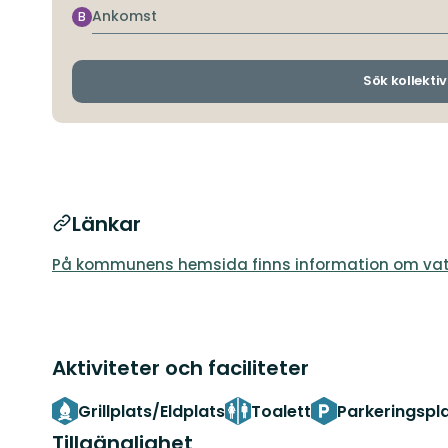
Ankomst
B
Sök kollektiv
Länkar
På kommunens hemsida finns information om va
Aktiviteter och faciliteter
Grillplats/Eldplats
Toalett
Parkeringspl
Tillgänglighet