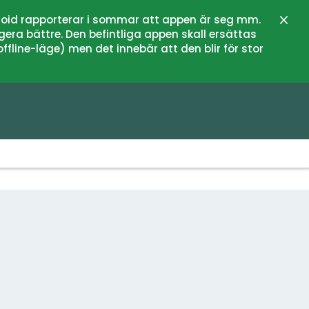
oid rapporterar i sommar att appen är seg mm.
Stän
gera bättre. Den befintliga appen skall ersättas
fline-läge) men det innebär att den blir för stor