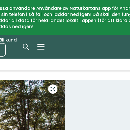
issa användare
Användare av Naturkartans app för Andr
n telefon i så fall och laddar ned igen! Då skall den fun
 all data för hela landet lokalt i appen (för att klara of
addas ned igen!
Bli kund
Gå
till
helskärmsläge