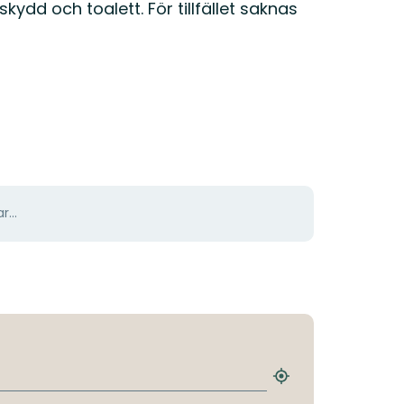
kydd och toalett. För tillfället saknas
r...
Hitta
närmaste