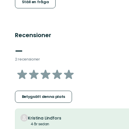
Ställ en fråga
Recensioner
—
2 recensioner
av
5
stjärnor
Betygsätt denna plats
Kristina Lindfors
4 år sedan