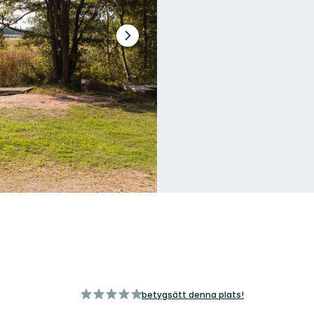
Nästa
bildspel
s
av
betygsätt denna plats!
5