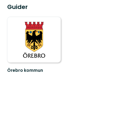
Guider
Örebro kommun
Välkommen
att
upptäcka
Örebro
kommuns
natur
och...