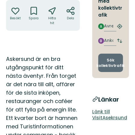
med
Åtgärder
kollektivtr
afik
Besökt
Spara
Hitta
Dela
hit
Avresa
A
Hitta
närmas
hållpla
Ankomst
B
Byt
avgång
och
Beskrivning
Askersund är en bra
ankomst
Sök
kollektivtrafik
utgångspunkt för ditt
nästa äventyr. Från torget
är det nära till allt, affärer
för de sista inköpen,
Länkar
restauranger och caféer
för att fylla på energin lite.
Länk till
Ett kvarter bort är hamnen
VisitAsekrsund
med Turistinformationen
under sommaren - besök