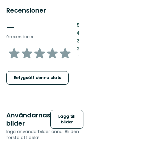
Recensioner
—
:
5
:
4
0 recensioner
:
3
av
:
2
:
1
5
stjärnor
Betygsätt denna plats
Användarnas
Lägg till
bilder
bilder
Inga användarbilder ännu. Bli den
första att dela!