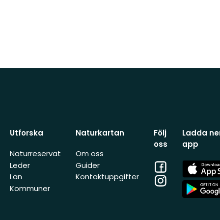
Utforska
Naturkartan
Följ
Ladda ner
oss
app
Naturreservat
Om oss
Facebook
App
Leder
Guider
Store
Län
Kontaktuppgifter
Instagram
App
Kommuner
Store