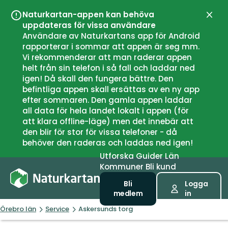
Naturkartan-appen kan behöva
Stän
uppdateras för vissa användare
Användare av Naturkartans app för Android
rapporterar i sommar att appen är seg mm.
Vi rekommenderar att man raderar appen
helt från sin telefon i så fall och laddar ned
igen! Då skall den fungera bättre. Den
befintliga appen skall ersättas av en ny app
efter sommaren. Den gamla appen laddar
all data för hela landet lokalt i appen (för
att klara offline-läge) men det innebär att
den blir för stor för vissa telefoner - då
behöver den raderas och laddas ned igen!
Utforska
Guider
Län
Kommuner
Bli kund
Bli
Logga
medlem
in
Örebro län
Service
Askersunds torg