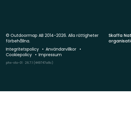
© Outdoormap AB 2014-2026. Alla rättigheter
Skaffa Natu
förbehållna.
organisat
Integritetspolicy
Användarvillkor
Cookiepolicy
Impressum
phx-sto-01 · 26.7.1 (449747a8c)