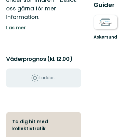
Guider
oss gärna för mer
information.
Läs mer
Askersund
Vid
Sveriges
hemligaste
Väderprognos (kl. 12.00)
skärgård
Laddar...
Ta dig hit med
kollektivtrafik