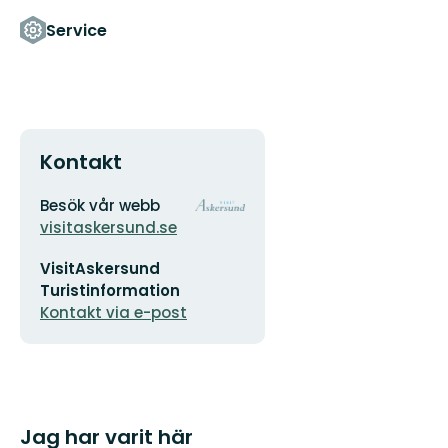
Service
Kontakt
Adress
Organisationens
Besök vår webb
logotyp
visitaskersund.se
E-
VisitAskersund
postadress
Turistinformation
Kontakt via e-post
Jag har varit här