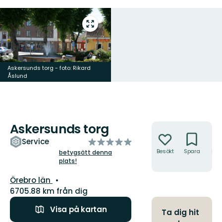
Gå
till
helskärmsläge
Askersunds torg - foto: Rikard
Åslund
Askersunds torg
Åtgärder
av
Service
5
Besökt
Spara
Hitt
betygsätt denna
hit
plats!
stjärnor
Län:
Örebro län
6705.88 km från dig
Visa på kartan
Ta dig hit