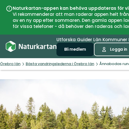
Naturkartan-appen kan behöva uppdateras för v
Vi rekommenderar att man raderar appen helt från si
av en ny app efter sommaren. Den gamla appen laddar
för vissa telefoner - då behöver den raderas och l
Utforska
Guider
Län
Kommuner
Bli medlem
Logga in
Örebro län
Bästa vandringslederna i Örebro län
Ånnabodas run