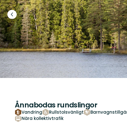
Föregående
bild
Ånnabodas rundslingor
Vandring
Rullstolsvänligt
Barnvagnstillgä
Nära kollektivtrafik