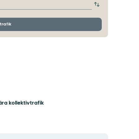
hållplats
Byt
avgångs-
och
ankomsthållplatser
trafik
ra kollektivtrafik