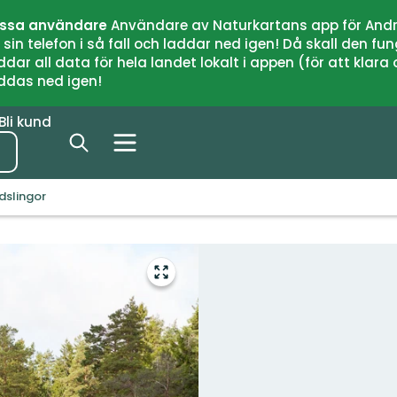
issa användare
Användare av Naturkartans app för Andr
n telefon i så fall och laddar ned igen! Då skall den fun
 all data för hela landet lokalt i appen (för att klara of
addas ned igen!
Bli kund
dslingor
Gå
till
helskärmsläge