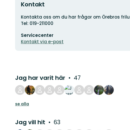
Kontakt
Adress
Kontakta oss om du har frågor om Örebros friluf
Tel: 019-211000
E-
Servicecenter
postadress
Kontakt via e-post
Jag har varit här
47
se alla
Jag vill hit
63