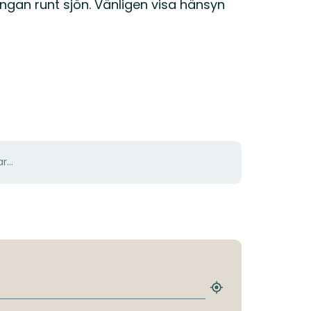
ingan runt sjön. Vänligen visa hänsyn
r...
Hitta
närmaste