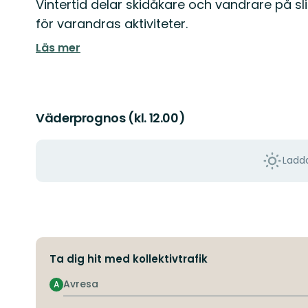
Vintertid delar skidåkare och vandrare på sl
för varandras aktiviteter.
Läs mer
Väderprognos (kl. 12.00)
Ladda
Ta dig hit med kollektivtrafik
Avresa
A