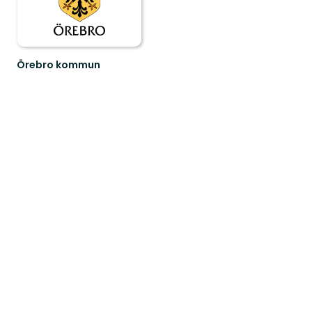
Örebro kommun
Välkommen
att
upptäcka
Örebro
kommuns
natur
och...