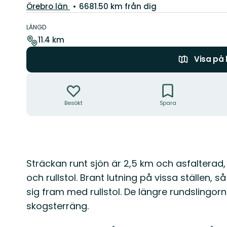
Län:
Örebro län
6681.50 km från dig
Information
om
LÄNGD
leden
11.4 km
Visa på
Åtgärder
Besökt
Spara
Beskrivning
Sträckan runt sjön är 2,5 km och asfalterad
och rullstol. Brant lutning på vissa ställen,
sig fram med rullstol. De längre rundslingo
skogsterräng.