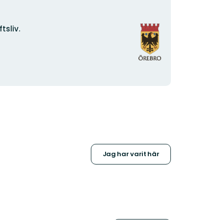
Organisationens
tsliv.
logotyp
Jag har varit här