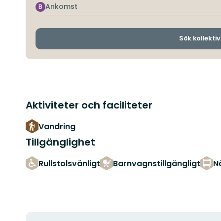
Ankomst
B
Sök kollektiv
Aktiviteter och faciliteter
Vandring
Tillgänglighet
Rullstolsvänligt
Barnvagnstillgängligt
Nä