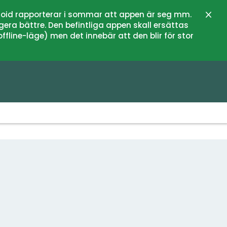
oid rapporterar i sommar att appen är seg mm.
Stän
gera bättre. Den befintliga appen skall ersättas
fline-läge) men det innebär att den blir för stor