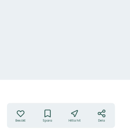
Åtgärder
Besökt
Spara
Hitta hit
Dela