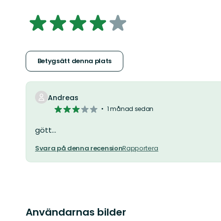
3.926238738738739
av
5
Betygsätt denna plats
stjärnor
Andreas
3
1 månad sedan
av
5
gött...
stjärnor
Svara på denna recension
Rapportera
Användarnas bilder