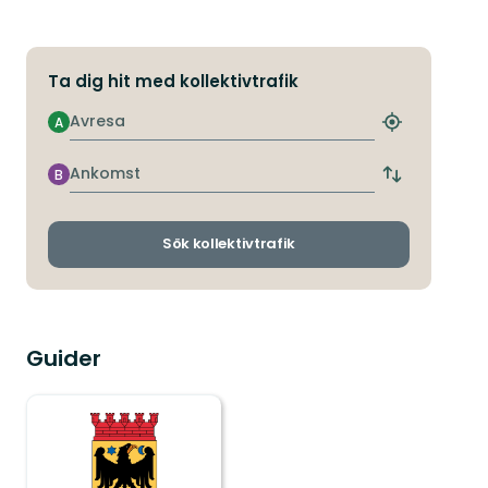
Ta dig hit med kollektivtrafik
Avresa
A
Hitta
närmaste
hållplats
Ankomst
B
Byt
avgångs-
och
ankomsthållp
Sök kollektivtrafik
Guider